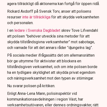
agera tillräckligt då aktionerna kan fortgå för öppen ridå.
Samtidigt är polisarbetet komplext när det gäller
att navigera juridiska rättigheter och gränser.
Rickard Axdorff på Svensk Torv, anser att polisens
resurser
inte är tillräckliga
för att skydda verksamheten
och personalen.
I en
ledare i Svenska Dagbladet
skrev Tove Lifvendahl
att polisen ”behöver utveckla sina metoder för att
skydda tillståndsgivna verksamheter” mot sabotage,
och varnade för att det annars råder ”djungelns lag”.
På sociala medier ifrågasätts det om allemansrätten
bör ge utrymme för aktivister att blockera en
tillståndsgiven verksamhet, och om inte polisen borde
ha en tydligare skyldighet att skydda privat egendom
och näringsverksamhet mot den typen av störningar.
Nu svarar polisen på kritiken.
Enligt Anna-Lena Mann, polisinspektör vid
kommunikationsavdelningen i region Väst, har
verksamhetsutövaren, eller dennes ordningsvakter, rätt