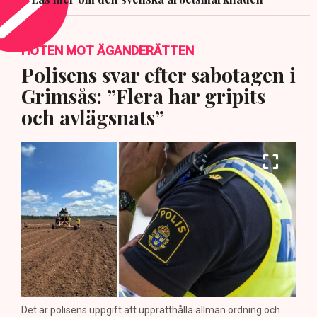
HOTEN MOT ÄGANDERÄTTEN
Polisens svar efter sabotagen i
Grimsås: ”Flera har gripits
och avlägsnats”
Det är polisens uppgift att upprätthålla allmän ordning och