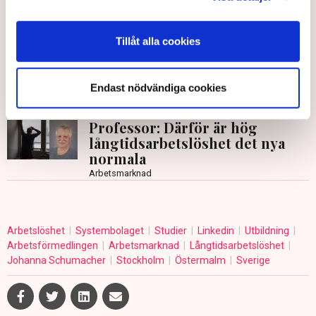
etableringsjobb införs
Arbetsmarknad
Tillåt alla cookies
Långtidsarbetslösa hamnar allt
längre bort
Endast nödvändiga cookies
Ekonomi
Professor: Därför är hög
långtidsarbetslöshet det nya
normala
Arbetsmarknad
Arbetslöshet
Systembolaget
Studier
Linkedin
Utbildning
Arbetsförmedlingen
Arbetsmarknad
Långtidsarbetslöshet
Johanna Schumacher
Stockholm
Östermalm
Sverige