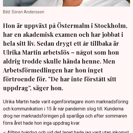
Bild: Sören Andersson
Hon är uppväxt på Östermalm i Stockholm,
har en akademisk examen och har jobbat i
hela sitt liv. Sedan drygt ett år tillbaka är
Ulrika Martin arbetslös – något som hon
aldrig trodde skulle hända henne. Men
Arbetsförmedlingen har hon inget
förtroende för. ”De har inte förstått sitt
uppdrag”, säger hon.
Ulrika Martin hade varit egenföretagare inom marknadsföring
och kommunikation i 15 år när pandemin slog till. Kunderna
drog ner marknadsföringen på sparlåga och efter sommaren
förra året hade hon inga uppdrag kvar.
– Allting tvärdog och vid det laget hade jag varit utan inkomst