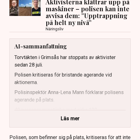
Aktivisterna klättrar upp på
maskiner – polisen kan inte
avvisa dem: ”Upptrappning
på helt ny nivå”
Näringsliv
AI-sammanfattning
Torvtäkten i Grimsås har stoppats av aktivister
sedan 28 juli.
Polisen kritiseras för bristande agerande vid
aktionerna.
Polisinspektör Anna-Lena Mann förklarar polisens
agerande på plats.
40 personer misstänks med cirka 120
brottsmisstankar kopplade.
Läs mer
Polisen använder drönare och uniformerad polis
för att dokumentera bevis.
Polisen, som befinner sig på plats, kritiseras för att inte