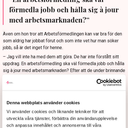
förmedla jobb och hålla sig à jour
med arbetsmarknaden?”
Även om hon tror att Arbetsförmedlingen kan var bra för den
som aldrig har jobbat förut och som inte vet hur man söker
jobb, så är det inget för henne.
– Jag vill inte ha med dem att göra. De har inte förstått sitt
uppdrag. En arbetsförmedling ska väl förmedla jobb och hålla
sig à jour med arbetsmarknaden? Efter att de under brinnande
pandemi och rådande restriktioner rekommenderat mig att
utbilda mig inom hotell och restaurang gav jag upp hoppet om
dem.
Myndigheten svarar
Denna webbplats använder cookies
Vi använder cookies och liknande tekniker för att
Johanna Schumacher, enhetschef Leverantörsuppföljning på
utveckla våra tjänster, förbättra din användarupplevelse
Arbetsförmedlingen, besvarar kritiken:
och anpassa innehållet och annonserna till våra
– Det är naturligtvis tråkig läsning när en arbetssökande, som