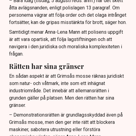
– Bara idag (tisdag, 5 augusti reds. anm.) har det skett
åtta avlägsnanden, enligt polislagen 13 paragraf. Om
personerna vägrar att följa order och det olaga intrånget
fortsätter, kan de gripas misstänkta för brott, säger hon.
Samtidigt menar Anna-Lena Mann att polisens uppgift
är att vara opartisk, att följa lagstiftningen och att
navigera i den juridiska och moraliska komplexiteten i
frågan.
Rätten har sina gränser
En sådan aspekt är att Grimsås mosse räknas juridiskt
som natur- och våtmark, inte som ett inhägnat
industriområde. Det innebär att allemansrätten i
grunden gäller på platsen. Men den rätten har sina
gränser.
– Demonstrationsrätten är grundlagsskyddad även på
Grimsås mosse, men den ger inte rätt att blockera
maskiner, sabotera utrustning eller förstöra