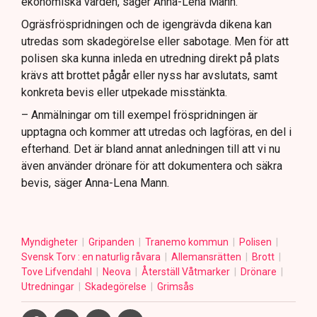
ekonomiska värden, säger Anna-Lena Mann.
Ogräsfröspridningen och de igengrävda dikena kan
utredas som skadegörelse eller sabotage. Men för att
polisen ska kunna inleda en utredning direkt på plats
krävs att brottet pågår eller nyss har avslutats, samt
konkreta bevis eller utpekade misstänkta.
– Anmälningar om till exempel fröspridningen är
upptagna och kommer att utredas och lagföras, en del i
efterhand. Det är bland annat anledningen till att vi nu
även använder drönare för att dokumentera och säkra
bevis, säger Anna-Lena Mann.
Myndigheter
Gripanden
Tranemo kommun
Polisen
Svensk Torv : en naturlig råvara
Allemansrätten
Brott
Tove Lifvendahl
Neova
Återställ Våtmarker
Drönare
Utredningar
Skadegörelse
Grimsås