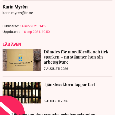
Karin Myrén
karin.myren@tn.se
Publicerad:
14 sep 2021, 14:55
Uppdaterad:
16 sep 2021, 10:50
LÄS ÄVEN
Dömdes för mordförsök och fick
sparken – nu stämmer hon sin
arbetsgivare
7 AUGUSTI 2026 |
Tjänstesektorn tappar fart
5 AUGUSTI 2026 |
Läs mer om den svenska arbetsmarknaden