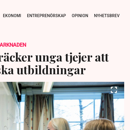
EKONOMI
ENTREPRENÖRSKAP
OPINION
NYHETSBREV
MARKNADEN
äcker unga tjejer att
ska utbildningar