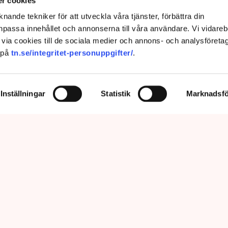
r cookies
nande tekniker för att utveckla våra tjänster, förbättra din
passa innehållet och annonserna till våra användare. Vi vidareb
via cookies till de sociala medier och annons- och analysföreta
 på
tn.se/integritet-personuppgifter/
.
Inställningar
Statistik
Marknadsfö
prätthålla allmän ordning och säkerhet, vilket inkluderar att ingripa
m olaga intrång, förklarar Anna-Lena Mann, polisinspektör vid
region Väst. Bild: Privat, Mostphotos