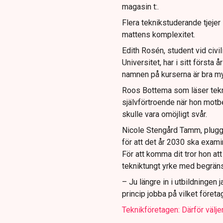
magasin t:.
Flera teknikstuderande tjeje
mattens komplexitet.
Edith Rosén, student vid civ
Universitet, har i sitt första 
namnen på kurserna är bra my
Roos Bottema som läser tekni
självförtroende när hon motb
skulle vara omöjligt svår.
Nicole Stengård Tamm, plugg
för att det år 2030 ska exami
För att komma dit tror hon at
tekniktungt yrke med begräns
– Ju längre in i utbildningen
princip jobba på vilket företa
Teknikföretagen: Därför väljer 