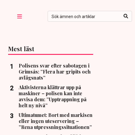
Mest läst
Polisens svar efter sabotagen i
Grimsås: ”Flera har gripits och
avlägsnats”
Aktivisterna klättrar upp på
maskiner – polisen kan inte
avvisa dem: ”Upptrappning på
helt ny nivå”
Ultimatumet: Bort med markisen
eller ingen uteservering –
”Rena utpressningssituationen”