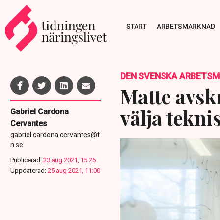
START
ARBETSMARKNAD
DEN SVENSKA ARBETS
Matte avskr
välja tekni
Gabriel Cardona
Cervantes
gabriel.cardona.cervantes@t
n.se
Publicerad:
23 aug 2021, 15:26
Uppdaterad:
25 aug 2021, 11:00