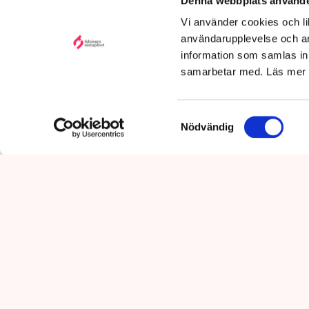
Denna webbplats använde
Publicerad:
6 aug 2026, 12:35
Vi använder cookies och lik
Uppdaterad:
7 aug 2026,
09:58
användarupplevelse och an
information som samlas in 
samarbetar med. Läs mer
Samtyckesval
Nödvändig
Det är polisens uppgift att up
mot pågående brottslighet so
kommunikationsavdelningen i 