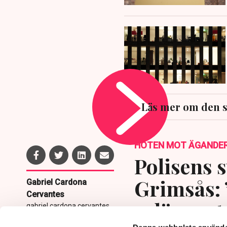
Läs mer om den 
HOTEN MOT ÄGANDE
Polisens s
Grimsås: 
Gabriel Cardona
Cervantes
avlägsnat
gabriel.cardona.cervantes
@tn.se