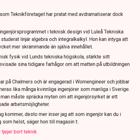
r som Teknikföretaget har pratat med avdramatiserar dock
ilingenjörsprogrammet i teknisk design vid Luleå Tekniska
år studerat linjär algebra och integralkalkyl. Hon kan intyga att
cket mer skrämmande än själva innehållet.
sk fysik vid Lunds tekniska högskola, stärkte sitt
evisade sina tidigare farhågor om att matten på utbildningen
ar på Chalmers och är engagerad i Womengineer och jobbar
neras lika många kvinnliga ingenjörer som manliga i Sverige.
t man måste spräcka myten om att ingenjörsyrket är ett
ade arbetsmöjligheter.
 jag kommer, desto mer inser jag att som ingenjör kan du i
g som helst, säger hon till magasin t:.
tjejer bort teknik