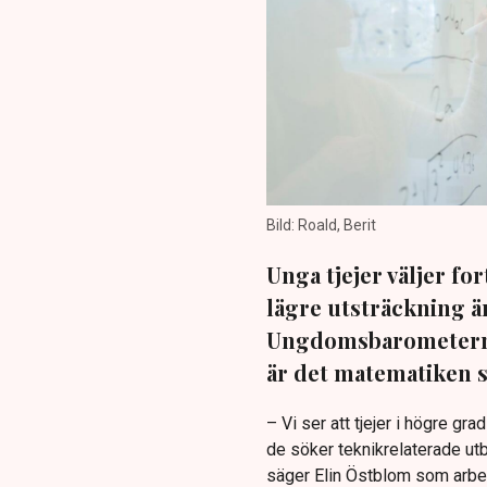
Bild: Roald, Berit
Unga tjejer väljer fo
lägre utsträckning än
Ungdomsbarometern,
är det matematiken s
– Vi ser att tjejer i högre gra
de söker teknikrelaterade utbi
säger Elin Östblom som arbe