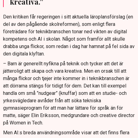
kreativa.”
Den kritiken får regeringen i sitt aktuella läroplansförslag (en
del av den pågående skolreformen), som enligt flera
företrädare för teknikbranschen tonar ned vikten av digital
kompetens och AI i skolan. Något som framför allt skulle
drabba unga flickor, som redan i dag har hamnat på fel sida av
den digitala klyftan.
– Barn är generellt nyfikna på teknik och tycker att det är
jätteroligt att skapa och vara kreativa. Men en orsak till att
många flickor och tjejer inte kommer in i teknikbranschen är
att dörrarna stängs för tidigt för dem. Det kan till exempel
handla om små ”nudgear” (knuffar) som att en studie- och
yrkesvägledare avråder från att söka tekniska
gymnasieprogram för att man har lättare för språk än för
matte, säger Elin Eriksson, medgrundare och creative director
på Women in Tech.
Men AI:s breda användningsområde visar att det finns flera