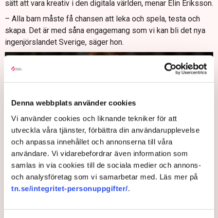
sätt att vara kreativ i den digitala världen, menar Elin Eriksson.
– Alla barn måste få chansen att leka och spela, testa och
skapa. Det är med såna engagemang som vi kan bli det nya
ingenjörslandet Sverige, säger hon.
Denna webbplats använder cookies
Vi använder cookies och liknande tekniker för att
utveckla våra tjänster, förbättra din användarupplevelse
och anpassa innehållet och annonserna till våra
användare. Vi vidarebefordrar även information som
samlas in via cookies till de sociala medier och annons-
och analysföretag som vi samarbetar med. Läs mer på
Elin Eriksson, medgrundare och creative director på Women in Tech.
tn.se/integritet-personuppgifter/
.
Bild: Pressbild
Med källkritik som grund borde barn i högre åldrar också få