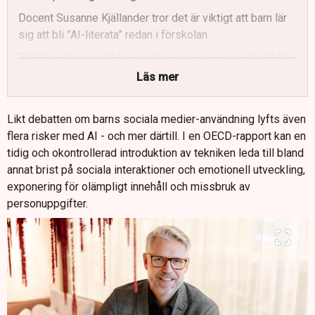
Docent Susanne Kjällander tror det är viktigt att barn lär
sig att bli ”AI-literata” redan i förskolan.
Politiker, skolor och branscher uppmanas samarbeta för
harmonisera AI-utbildningen till alla barn, oavsett kön
Läs mer
och socioekonomisk bakgrund.
Likt debatten om barns sociala medier-användning lyfts även
flera risker med AI - och mer därtill. I en OECD-rapport kan en
tidig och okontrollerad introduktion av tekniken leda till bland
annat brist på sociala interaktioner och emotionell utveckling,
exponering för olämpligt innehåll och missbruk av
personuppgifter.