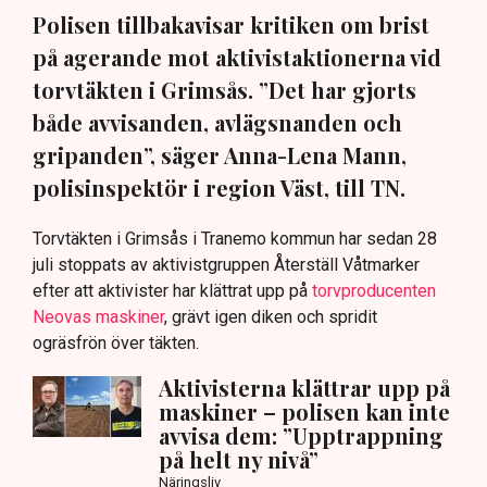
Polisen tillbakavisar kritiken om brist
på agerande mot aktivistaktionerna vid
torvtäkten i Grimsås. ”Det har gjorts
både avvisanden, avlägsnanden och
gripanden”, säger Anna-Lena Mann,
polisinspektör i region Väst, till TN.
Torvtäkten i Grimsås i Tranemo kommun har sedan 28
juli stoppats av aktivistgruppen Återställ Våtmarker
efter att aktivister har klättrat upp på
torvproducenten
Neovas maskiner
, grävt igen diken och spridit
ogräsfrön över täkten.
Aktivisterna klättrar upp på
maskiner – polisen kan inte
avvisa dem: ”Upptrappning
på helt ny nivå”
Näringsliv