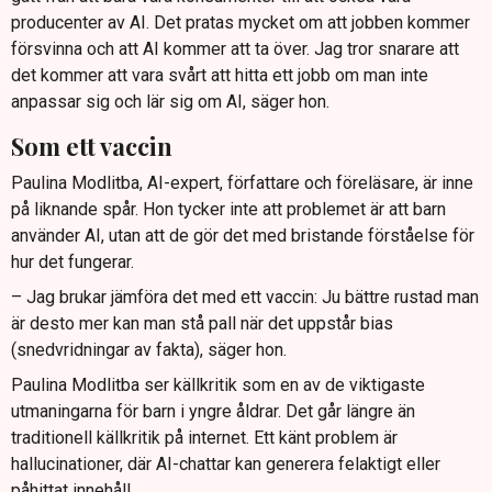
producenter av AI. Det pratas mycket om att jobben kommer
försvinna och att AI kommer att ta över. Jag tror snarare att
det kommer att vara svårt att hitta ett jobb om man inte
anpassar sig och lär sig om AI, säger hon.
Som ett vaccin
Paulina Modlitba, AI-expert, författare och föreläsare, är inne
på liknande spår. Hon tycker inte att problemet är att barn
använder AI, utan att de gör det med bristande förståelse för
hur det fungerar.
– Jag brukar jämföra det med ett vaccin: Ju bättre rustad man
är desto mer kan man stå pall när det uppstår bias
(snedvridningar av fakta), säger hon.
Paulina Modlitba ser källkritik som en av de viktigaste
utmaningarna för barn i yngre åldrar. Det går längre än
traditionell källkritik på internet. Ett känt problem är
hallucinationer, där AI-chattar kan generera felaktigt eller
påhittat innehåll.