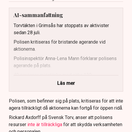
AI-sammanfattning
Torvtäkten i Grimsås har stoppats av aktivister
sedan 28 juli.
Polisen kritiseras för bristande agerande vid
aktionerna.
Polisinspektör Anna-Lena Mann förklarar polisens
agerande på plats.
40 personer misstänks med cirka 120
brottsmisstankar kopplade.
Läs mer
Polisen använder drönare och uniformerad polis
för att dokumentera bevis.
Polisen, som befinner sig på plats, kritiseras för att inte
agera tillräckligt då aktionerna kan fortgå för öppen ridå.
Samtidigt är polisarbetet komplext när det gäller
att navigera juridiska rättigheter och gränser.
Rickard Axdorff på Svensk Torv, anser att polisens
resurser
inte är tillräckliga
för att skydda verksamheten
och personalen.