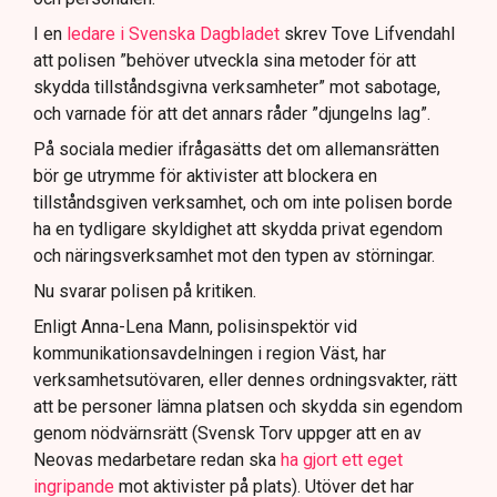
I en
ledare i Svenska Dagbladet
skrev Tove Lifvendahl
att polisen ”behöver utveckla sina metoder för att
skydda tillståndsgivna verksamheter” mot sabotage,
och varnade för att det annars råder ”djungelns lag”.
På sociala medier ifrågasätts det om allemansrätten
bör ge utrymme för aktivister att blockera en
tillståndsgiven verksamhet, och om inte polisen borde
ha en tydligare skyldighet att skydda privat egendom
och näringsverksamhet mot den typen av störningar.
Nu svarar polisen på kritiken.
Enligt Anna-Lena Mann, polisinspektör vid
kommunikationsavdelningen i region Väst, har
verksamhetsutövaren, eller dennes ordningsvakter, rätt
att be personer lämna platsen och skydda sin egendom
genom nödvärnsrätt (Svensk Torv uppger att en av
Neovas medarbetare redan ska
ha gjort ett eget
ingripande
mot aktivister på plats). Utöver det har