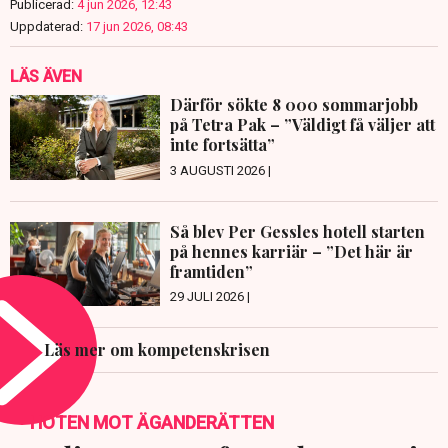
Publicerad:
4 jun 2026, 12:43
Uppdaterad:
17 jun 2026, 08:43
LÄS ÄVEN
Därför sökte 8 000 sommarjobb
på Tetra Pak – ”Väldigt få väljer att
inte fortsätta”
3 AUGUSTI 2026 |
Så blev Per Gessles hotell starten
på hennes karriär – ”Det här är
framtiden”
29 JULI 2026 |
Läs mer om kompetenskrisen
HOTEN MOT ÄGANDERÄTTEN