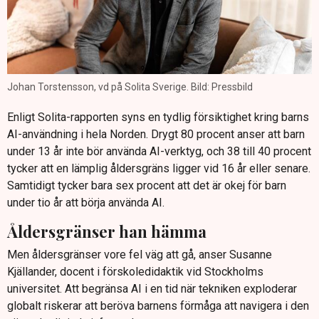
Johan Torstensson, vd på Solita Sverige. Bild: Pressbild
Enligt Solita-rapporten syns en tydlig försiktighet kring barns
AI-användning i hela Norden. Drygt 80 procent anser att barn
under 13 år inte bör använda AI-verktyg, och 38 till 40 procent
tycker att en lämplig åldersgräns ligger vid 16 år eller senare.
Samtidigt tycker bara sex procent att det är okej för barn
under tio år att börja använda AI.
Åldersgränser han hämma
Men åldersgränser vore fel väg att gå, anser Susanne
Kjällander, docent i förskoledidaktik vid Stockholms
universitet. Att begränsa AI i en tid när tekniken exploderar
globalt riskerar att beröva barnens förmåga att navigera i den