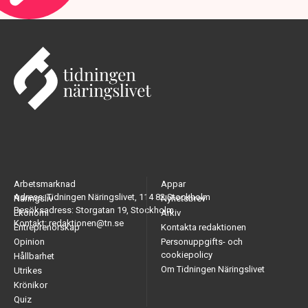
Arbetsmarknad
Appar
Adress: Tidningen Näringslivet, 114 82 Stockholm
Näringsliv
Nyhetsbrev
Besöksadress: Storgatan 19, Stockholm
Ekonomi
Arkiv
Kontakt: redaktionen@tn.se
Entreprenörskap
Kontakta redaktionen
Opinion
Personuppgifts- och
cookiepolicy
Hållbarhet
Om Tidningen Näringslivet
Utrikes
Krönikor
Quiz