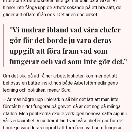
eftersom arbetslösheten inte går ner utan bara växer. Vi
hinner inte fånga upp de arbetssökande på ett bra sätt, de
glider allt oftare ifrån oss. Det är en ond cirkel.
”Vi undrar ibland vad våra chefer
gör för det borde ju vara deras
uppgift att föra fram vad som
fungerar och vad som inte gör det.”
Om det ska gå att få ner arbetslösheten kommer det att
behövas en bättre insikt hos både Arbetsförmedlingens
ledning och politiken, menar Sara.
– Är man högre upp i hierarkin så blir det lätt att man inte
förstår hur det fungerar på golvet, så är det nog på många
ställen. Men politikerna skulle verkligen behöva sätta sig in i
vår verksamhet. Vi undrar ibland vad våra chefer gör för det
borde ju vara deras uppgift att föra fram vad som fungerar