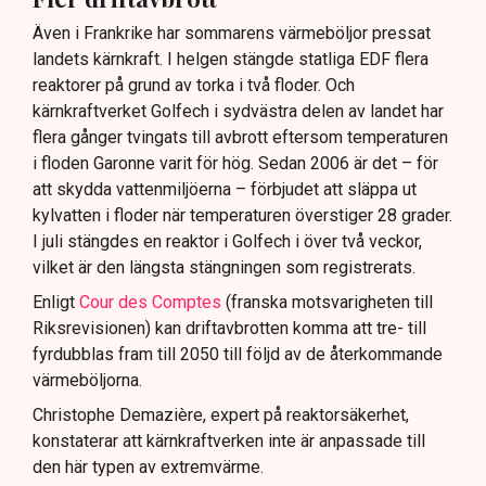
Även i Frankrike har sommarens värmeböljor pressat
landets kärnkraft. I helgen stängde statliga EDF flera
reaktorer på grund av torka i två floder. Och
kärnkraftverket Golfech i sydvästra delen av landet har
flera gånger tvingats till avbrott eftersom temperaturen
i floden Garonne varit för hög. Sedan 2006 är det – för
att skydda vattenmiljöerna – förbjudet att släppa ut
kylvatten i floder när temperaturen överstiger 28 grader.
I juli stängdes en reaktor i Golfech i över två veckor,
vilket är den längsta stängningen som registrerats.
Enligt
Cour des Comptes
(franska motsvarigheten till
Riksrevisionen) kan driftavbrotten komma att tre- till
fyrdubblas fram till 2050 till följd av de återkommande
värmeböljorna.
Christophe Demazière, expert på reaktorsäkerhet,
konstaterar att kärnkraftverken inte är anpassade till
den här typen av extremvärme.