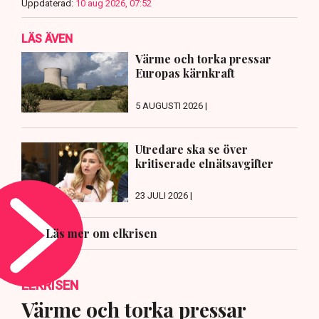
Uppdaterad:
10 aug 2026, 07:52
LÄS ÄVEN
Värme och torka pressar
Europas kärnkraft
5 AUGUSTI 2026 |
Utredare ska se över
kritiserade elnätsavgifter
23 JULI 2026 |
Läs mer om elkrisen
ELKRISEN
Värme och torka pressar