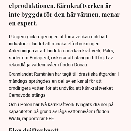
elproduktionen. Kärnkraftverken är
inte byggda för den här värmen, menar
en expert.
I Ungern gick regeringen ut förra veckan och bad
industrier i landet att minska elförbrukningen.
Anledningen är att landets enda kärnkraftverk, Paks,
söder om Budapest, riskerar att stängas till följd av
rekordlåga vattennivåer i floden Donau.
Grannlandet Rumänien har tagit till drastiska åtgärder. I
måndags sprängdes en del av en kanal för att
omdirigera vatten för att undvika att kärnkraftverket
Cernavoda stängs.
Och i Polen har två kärnkraftverk tvingats dra ner på
kapaciteten på grund av låga vattennivåer i floden
Wisla, rapporterar EFE.
Fler driftavbrott