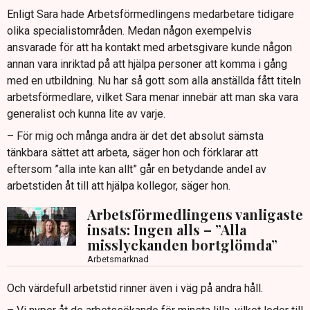
Enligt Sara hade Arbetsförmedlingens medarbetare tidigare
olika specialistområden. Medan någon exempelvis
ansvarade för att ha kontakt med arbetsgivare kunde någon
annan vara inriktad på att hjälpa personer att komma i gång
med en utbildning. Nu har så gott som alla anställda fått titeln
arbetsförmedlare, vilket Sara menar innebär att man ska vara
generalist och kunna lite av varje.
– För mig och många andra är det det absolut sämsta
tänkbara sättet att arbeta, säger hon och förklarar att
eftersom ”alla inte kan allt” går en betydande andel av
arbetstiden åt till att hjälpa kollegor, säger hon.
Arbetsförmedlingens vanligaste
insats: Ingen alls – ”Alla
misslyckanden bortglömda”
Arbetsmarknad
Och värdefull arbetstid rinner även i väg på andra håll.