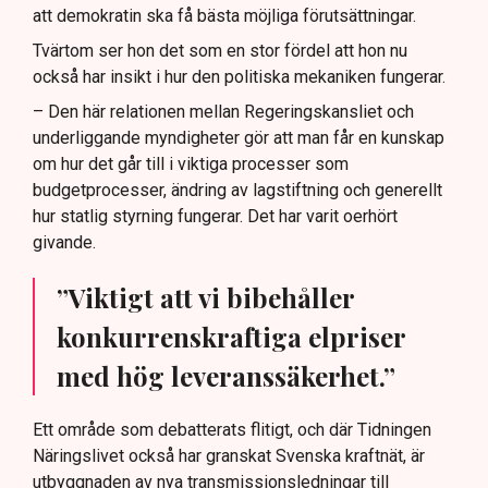
att demokratin ska få bästa möjliga förutsättningar.
Tvärtom ser hon det som en stor fördel att hon nu
också har insikt i hur den politiska mekaniken fungerar.
– Den här relationen mellan Regeringskansliet och
underliggande myndigheter gör att man får en kunskap
om hur det går till i viktiga processer som
budgetprocesser, ändring av lagstiftning och generellt
hur statlig styrning fungerar. Det har varit oerhört
givande.
”Viktigt att vi bibehåller
konkurrenskraftiga elpriser
med hög leveranssäkerhet.”
Ett område som debatterats flitigt, och där Tidningen
Näringslivet också har granskat Svenska kraftnät, är
utbyggnaden av nya transmissionsledningar till