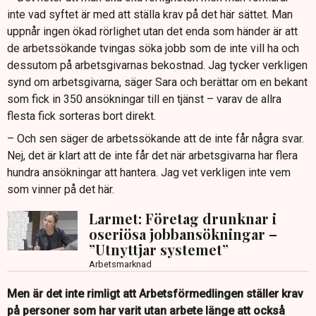
inte vad syftet är med att ställa krav på det här sättet. Man
uppnår ingen ökad rörlighet utan det enda som händer är att
de arbetssökande tvingas söka jobb som de inte vill ha och
dessutom på arbetsgivarnas bekostnad. Jag tycker verkligen
synd om arbetsgivarna, säger Sara och berättar om en bekant
som fick in 350 ansökningar till en tjänst – varav de allra
flesta fick sorteras bort direkt.
– Och sen säger de arbetssökande att de inte får några svar.
Nej, det är klart att de inte får det när arbetsgivarna har flera
hundra ansökningar att hantera. Jag vet verkligen inte vem
som vinner på det här.
Larmet: Företag drunknar i
oseriösa jobbansökningar –
”Utnyttjar systemet”
Arbetsmarknad
Men är det inte rimligt att Arbetsförmedlingen ställer krav
på personer som har varit utan arbete länge att också