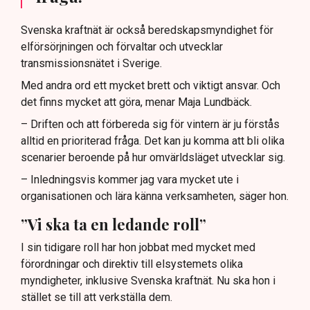
Svenska kraftnät är också beredskapsmyndighet för
elförsörjningen och förvaltar och utvecklar
transmissionsnätet i Sverige.
Med andra ord ett mycket brett och viktigt ansvar. Och
det finns mycket att göra, menar Maja Lundbäck.
– Driften och att förbereda sig för vintern är ju förstås
alltid en prioriterad fråga. Det kan ju komma att bli olika
scenarier beroende på hur omvärldsläget utvecklar sig.
– Inledningsvis kommer jag vara mycket ute i
organisationen och lära känna verksamheten, säger hon.
”Vi ska ta en ledande roll”
I sin tidigare roll har hon jobbat med mycket med
förordningar och direktiv till elsystemets olika
myndigheter, inklusive Svenska kraftnät. Nu ska hon i
stället se till att verkställa dem.