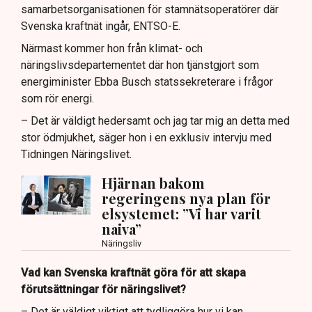
samarbetsorganisationen för stamnätsoperatörer där
Svenska kraftnät ingår, ENTSO-E.
Närmast kommer hon från klimat- och
näringslivsdepartementet där hon tjänstgjort som
energiminister Ebba Busch statssekreterare i frågor
som rör energi.
– Det är väldigt hedersamt och jag tar mig an detta med
stor ödmjukhet, säger hon i en exklusiv intervju med
Tidningen Näringslivet.
Hjärnan bakom
regeringens nya plan för
elsystemet: ”Vi har varit
naiva”
Näringsliv
Vad kan Svenska kraftnät göra för att skapa
förutsättningar för näringslivet?
– Det är väldigt viktigt att tydliggöra hur vi kan