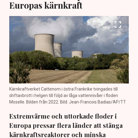
Europas kärnkraft
Kärnkraftverket Cattenom i östra Frankrike tvingades till
driftavbrott i helgen till följd av låga vattennivåer i floden
Moselle. Bilden från 2022. Bild: Jean-Francois Badias/AP/TT
Extremvärme och uttorkade floder i
Europa pressar flera länder att stänga
kärnkraftsreaktorer och minska