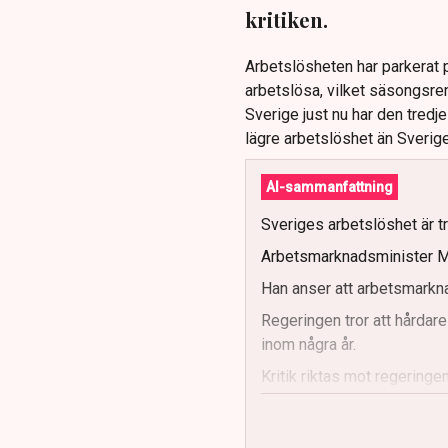
kritiken.
Arbetslösheten har parkerat p
arbetslösa, vilket säsongsren
Sverige just nu har den tredj
lägre arbetslöshet än Sverige
AI-sammanfattning
Sveriges arbetslöshet är t
Arbetsmarknadsminister Ma
Han anser att arbetsmarkna
Regeringen tror att hårdare
inom några år.
Kritik riktas mot regering
arbetskraftsinvandring.