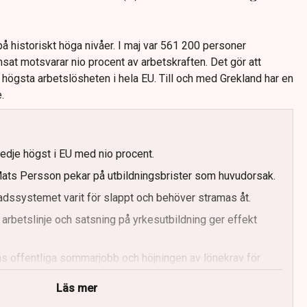
å historiskt höga nivåer. I maj var 561 200 personer
sat motsvarar nio procent av arbetskraften. Det gör att
e högsta arbetslösheten i hela EU. Till och med Grekland har en
.
redje högst i EU med nio procent.
ts Persson pekar på utbildningsbrister som huvudorsak.
dssystemet varit för slappt och behöver stramas åt.
 arbetslinje och satsning på yrkesutbildning ger effekt
ens offentliga sommarjobb och höjningen av lönekrav för
Läs mer