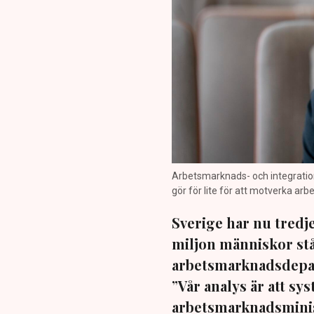
Arbetsmarknads- och integration
gör för lite för att motverka arb
Sverige har nu tredj
miljon människor stå
arbetsmarknadsdepart
”Vår analys är att sys
arbetsmarknadsminist