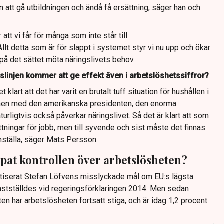
an att gå utbildningen och ändå få ersättning, säger han och
tt vi får för många som inte står till
t detta som är för slappt i systemet styr vi nu upp och ökar
 på det sättet möta näringslivets behov.
tslinjen kommer att ge effekt även i arbetslöshetssiffror?
klart att det har varit en brutalt tuff situation för hushållen i
ionen med den amerikanska presidenten, den enorma
urligtvis också påverkar näringslivet. Så det är klart att som
ttningar för jobb, men till syvende och sist måste det finnas
nställa, säger Mats Persson.
pat kontrollen över arbetslösheten?
itiserat Stefan Löfvens misslyckade mål om EU:s lägsta
fastställdes vid regeringsförklaringen 2014. Men sedan
n har arbetslösheten fortsatt stiga, och är idag 1,2 procent