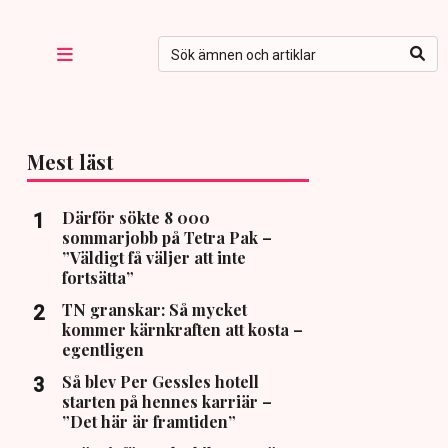
Mest läst
Därför sökte 8 000
sommarjobb på Tetra Pak –
”Väldigt få väljer att inte
fortsätta”
TN granskar: Så mycket
kommer kärnkraften att kosta –
egentligen
Så blev Per Gessles hotell
starten på hennes karriär –
”Det här är framtiden”