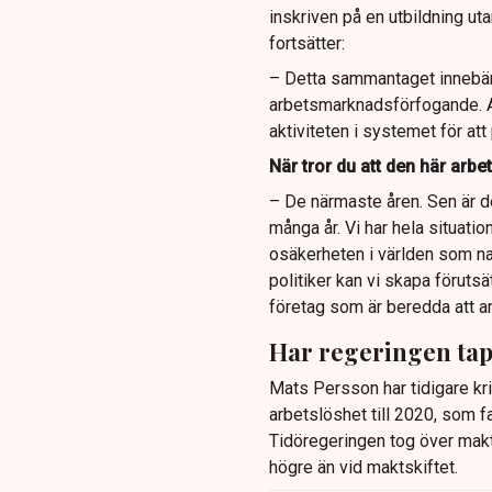
inskriven på en utbildning ut
fortsätter:
– Detta sammantaget innebär a
arbetsmarknadsförfogande. All
aktiviteten i systemet för att
När tror du att den här arbe
– De närmaste åren. Sen är det 
många år. Vi har hela situat
osäkerheten i världen som nat
politiker kan vi skapa förutsä
företag som är beredda att a
Har regeringen tap
Mats Persson har tidigare kr
arbetslöshet till 2020, som 
Tidöregeringen tog över makte
högre än vid maktskiftet.