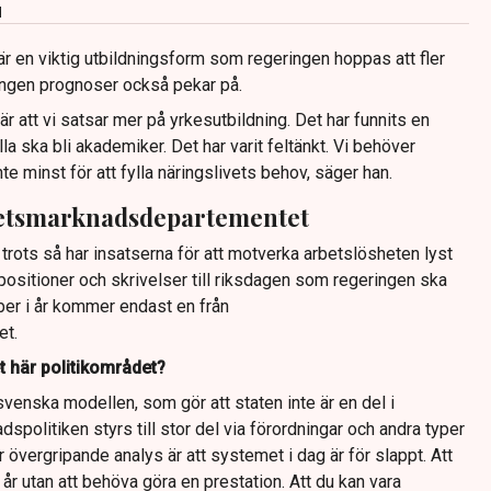
d
r en viktig utbildningsform som regeringen hoppas att fler
ingen prognoser också pekar på.
r att vi satsar mer på yrkesutbildning. Det har funnits en
lla ska bli akademiker. Det har varit feltänkt. Vi behöver
nte minst för att fylla näringslivets behov, säger han.
betsmarknadsdepartementet
l trots så har insatserna för att motverka arbetslösheten lyst
positioner och skrivelser till riksdagen som regeringen ska
mber i år kommer endast en från
et.
t här politikområdet?
 svenska modellen, som gör att staten inte är en del i
spolitiken styrs till stor del via förordningar och andra typer
r övergripande analys är att systemet i dag är för slappt. Att
 år utan att behöva göra en prestation. Att du kan vara