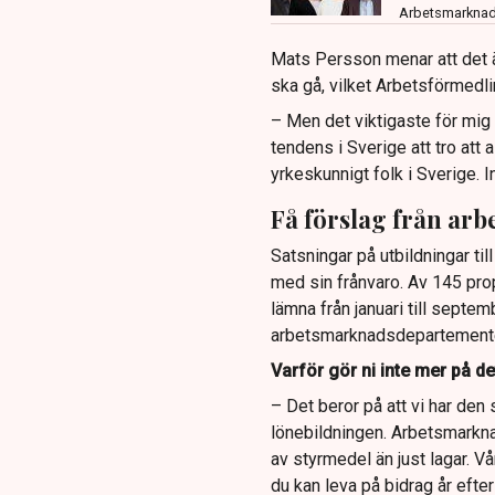
Arbetsmarkna
Mats Persson menar att det ä
ska gå, vilket Arbetsförmedl
– Men det viktigaste för mig ä
tendens i Sverige att tro att a
yrkeskunnigt folk i Sverige. I
Få förslag från ar
Satsningar på utbildningar til
med sin frånvaro. Av 145 pro
lämna från januari till septe
arbetsmarknadsdepartement
Varför gör ni inte mer på de
– Det beror på att vi har den
lönebildningen. Arbetsmarknad
av styrmedel än just lagar. Vå
du kan leva på bidrag år efter