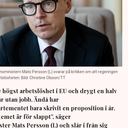
sministern Mats Persson (L) svarar på kritiken om att regeringen
etslösheten. Bild: Christine Olsson/TT
e högst arbetslöshet i EU och drygt en halv
r utan jobb. Ändå har
ementet bara skrivit en proposition i år.
temet är för slappt”, säger
er Mats Persson (L) och slår i från sig