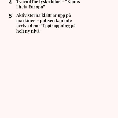
Tvärnit för tyska bilar – ”Känns
i hela Europa”
Aktivisterna klättrar upp på
maskiner – polisen kan inte
avvisa dem: ”Upptrappning på
helt ny nivå”