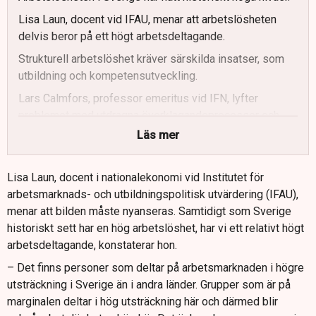
Lisa Laun, docent vid IFAU, menar att arbetslösheten
delvis beror på ett högt arbetsdeltagande.
Strukturell arbetslöshet kräver särskilda insatser, som
utbildning och kompetensutveckling.
Lars Calmfors, professor emeritus vid IFN, lyfter
problemet med utdragna överklagandeprocesser och
trycker på behovet av att Arbetsförmedlingen har nära
Läs mer
kontakt med arbetsgivarna.
Anna Wallén från Visita betonar vikten av ekonomiska
Lisa Laun, docent i nationalekonomi vid Institutet för
incitament för att förbättra arbetsmarknaden.
arbetsmarknads- och utbildningspolitisk utvärdering (IFAU),
menar att bilden måste nyanseras. Samtidigt som Sverige
Emil Johansson från Arbetsförmedlingen framhåller
historiskt sett har en hög arbetslöshet, har vi ett relativt högt
behovet av bättre samarbete mellan aktörer för att
arbetsdeltagande, konstaterar hon.
minska arbetslösheten.
– Det finns personer som deltar på arbetsmarknaden i högre
utsträckning i Sverige än i andra länder. Grupper som är på
marginalen deltar i hög utsträckning här och därmed blir