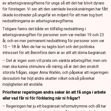
av arbetsgivaravgifterna för unga så att det har blivit dyrare
för företagen. Vi ser att den samlade besöksnäringen har fått
ökade kostnader på ungefär en miljard för att man tog bort
nedsättningarna av arbetsgivaravgifterna.
Tidigare fanns det både en tillfällig nedsättning i
arbetsgivaravgiften för personer som var mellan 19 och 23
år, och en mer permanent nedsättning för personer som var
15 – 18 år. Men de har nu tagits bort och det politiska
intresset för att återinföra dem är av allt att döma begränsat.
– Det är ingen som vill prata om sänkta arbetsgifter, men om
man ska kunna stimulera vår näring så är det den enskilt
största frågan, säger Anna Wallén, och påpekar att regeringen
dessutom har höjt andra skatter vilket också påverkar
möjligheten att anställa.
Prioriterar regeringen andra saker än att få unga i arbete
eller vad får ni för förklaring när ni frågar?
– Regeringen har ju ett begränsat reformutrymme och då har