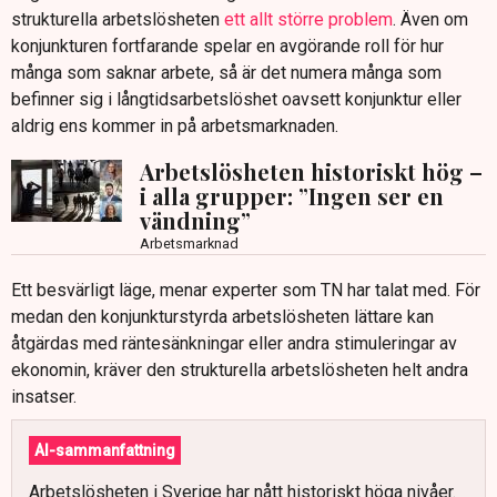
strukturella arbetslösheten
ett allt större problem
. Även om
konjunkturen fortfarande spelar en avgörande roll för hur
många som saknar arbete, så är det numera många som
befinner sig i långtidsarbetslöshet oavsett konjunktur eller
aldrig ens kommer in på arbetsmarknaden.
Arbetslösheten historiskt hög –
i alla grupper: ”Ingen ser en
vändning”
Arbetsmarknad
Ett besvärligt läge, menar experter som TN har talat med. För
medan den konjunkturstyrda arbetslösheten lättare kan
åtgärdas med räntesänkningar eller andra stimuleringar av
ekonomin, kräver den strukturella arbetslösheten helt andra
insatser.
AI-sammanfattning
Arbetslösheten i Sverige har nått historiskt höga nivåer.