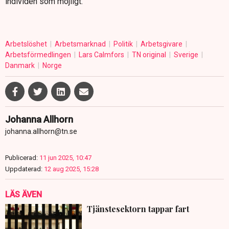
individen som möjligt.
Arbetslöshet
Arbetsmarknad
Politik
Arbetsgivare
Arbetsförmedlingen
Lars Calmfors
TN original
Sverige
Danmark
Norge
Johanna Allhorn
johanna.allhorn@tn.se
Publicerad:
11 jun 2025, 10:47
Uppdaterad:
12 aug 2025, 15:28
LÄS ÄVEN
Tjänstesektorn tappar fart