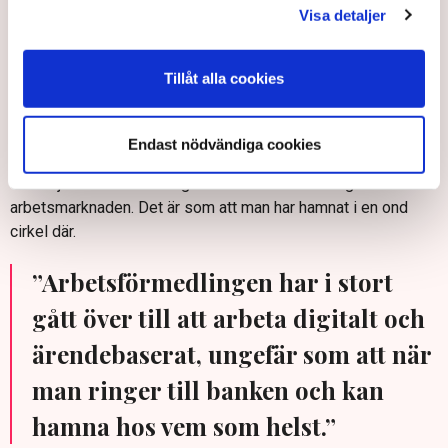
Arbetsförmedlingens uppgift har blivit de som står längst
Visa detaljer
från arbetsmarknaden.
– Men jag tror att det är en utveckling som är kontraproduktiv.
Tillåt alla cookies
Ju mer man är tvungen att jobba med dem som står långt från
arbetsmarknaden, desto större blir problemen. För då får man
mindre tid och resurser till att hjälpa arbetsgivarna att hitta
Endast nödvändiga cookies
personer att anställa och då gör man i förlängningen ett
sämre jobb även när det gäller dem som står längre bort från
arbetsmarknaden. Det är som att man har hamnat i en ond
cirkel där.
”Arbetsförmedlingen har i stort
gått över till att arbeta digitalt och
ärendebaserat, ungefär som att när
man ringer till banken och kan
hamna hos vem som helst.”