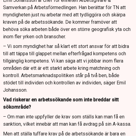
Emil Johansson är chef för enheten Arbetsgivare &
Samverkan på Arbetsförmedlingen. Han berättar för TN att
myndigheten just nu arbetar med att tydliggöra och skärpa
kraven på de arbetssökande. De kommer framöver att
behöva söka arbeten både över en större geografisk yta och
inom fler yrken och branscher.
– Vi som myndighet har så klart ett stort ansvar för att bidra
till att täppa till glappet mellan efterfrågad kompetens och
tillgänglig kompetens. Vi kan säga att vi jobbar inom flera
områden där ett är ett starkt arbete kring matchning och
kontroll. Arbetsmarknadspolitiken står på två ben, både
stödet till individen och kontrollen av individen, säger Emil
Johansson.
Vad riskerar en arbetssökande som inte breddar sitt
sökområde?
– Om man inte uppfyller de krav som ställs kan man få en
sanktion, vilket innebär att man kan få avdrag på sin A-kassa.
Men att ställa tuffare krav på de arbetssökande är bara en