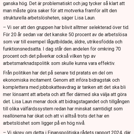
ganska hög. Det är problematiskt och jag tycker så klart att
man måste göra saker för att motverka framför allt den
strukturella arbetslösheten, säger Lisa Laun.
– Vi ser att den gruppen har blivit alltmer selekterad över tid.
För 20 år sedan var det kanske 50 procent av de arbetslösa
som var till exempel lågutbildade, äldre, utrikesfödda och
funktionsnedsatta. I dag står den andelen för omkring 70
procent och det påverkar också vilken typ av
arbetsmarknadspolitik som skulle kunna vara effektiv.
Från politiken har det på senare tid pratats en del om
ekonomiska incitament. Genom att införa bidragstak och
komplettera med jobbskatteavdrag är tanken att det ska bli
mer lönsamt att arbeta och att fler därmed ska välja att göra
det. Lisa Laun menar dock att bidragstagandet och tillgången
till olika välfärdssystem redan har minskat samtidigt som
reallönerna har ökat och att vi alltså trots det har en
arbetslöshet som ligger på en hög nivå.
– Vi skrev om detta i Finanspolitiska rådets rapport 2024, där