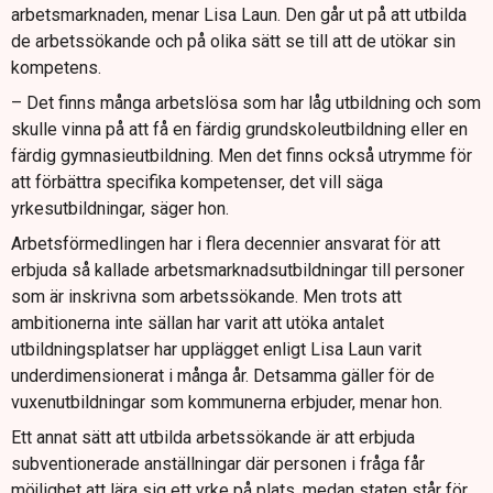
arbetsmarknaden, menar Lisa Laun. Den går ut på att utbilda
de arbetssökande och på olika sätt se till att de utökar sin
kompetens.
– Det finns många arbetslösa som har låg utbildning och som
skulle vinna på att få en färdig grundskoleutbildning eller en
färdig gymnasieutbildning. Men det finns också utrymme för
att förbättra specifika kompetenser, det vill säga
yrkesutbildningar, säger hon.
Arbetsförmedlingen har i flera decennier ansvarat för att
erbjuda så kallade arbetsmarknadsutbildningar till personer
som är inskrivna som arbetssökande. Men trots att
ambitionerna inte sällan har varit att utöka antalet
utbildningsplatser har upplägget enligt Lisa Laun varit
underdimensionerat i många år. Detsamma gäller för de
vuxenutbildningar som kommunerna erbjuder, menar hon.
Ett annat sätt att utbilda arbetssökande är att erbjuda
subventionerade anställningar där personen i fråga får
möjlighet att lära sig ett yrke på plats, medan staten står för