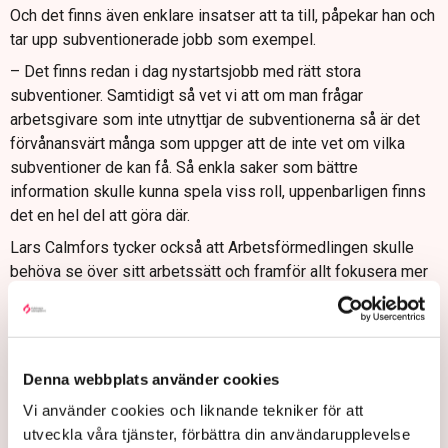
Och det finns även enklare insatser att ta till, påpekar han och
tar upp subventionerade jobb som exempel.
– Det finns redan i dag nystartsjobb med rätt stora
subventioner. Samtidigt så vet vi att om man frågar
arbetsgivare som inte utnyttjar de subventionerna så är det
förvånansvärt många som uppger att de inte vet om vilka
subventioner de kan få. Så enkla saker som bättre
information skulle kunna spela viss roll, uppenbarligen finns
det en hel del att göra där.
Lars Calmfors tycker också att Arbetsförmedlingen skulle
behöva se över sitt arbetssätt och framför allt fokusera mer
på arbetsgivarrelationerna.
– Arbetsförmedlingen har egentligen blivit ett ämbetsverk
för de arbetslösa och då fått mindre kraft över till
arbetsgivarkontakterna. Det är inte så konstigt att man har
Denna webbplats använder cookies
fått den utvecklingen eftersom den strukturella
Vi använder cookies och liknande tekniker för att
arbetslösheten har vuxit, men om man inte har tillräckligt bra
utveckla våra tjänster, förbättra din användarupplevelse
arbetsgivarkontakter så innebär det ju också att man i