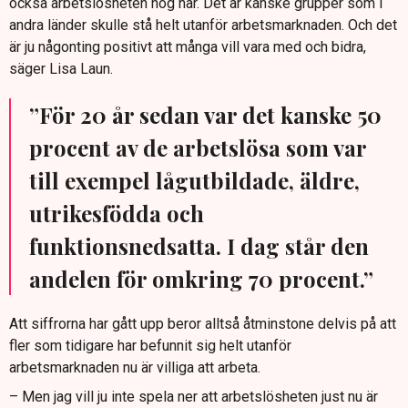
också arbetslösheten hög här. Det är kanske grupper som i
andra länder skulle stå helt utanför arbetsmarknaden. Och det
är ju någonting positivt att många vill vara med och bidra,
säger Lisa Laun.
”För 20 år sedan var det kanske 50
procent av de arbetslösa som var
till exempel lågutbildade, äldre,
utrikesfödda och
funktionsnedsatta. I dag står den
andelen för omkring 70 procent.”
Att siffrorna har gått upp beror alltså åtminstone delvis på att
fler som tidigare har befunnit sig helt utanför
arbetsmarknaden nu är villiga att arbeta.
– Men jag vill ju inte spela ner att arbetslösheten just nu är