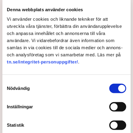
Hon konstaterar att AI inte kan känna empati. På det viset kan
Denna webbplats använder cookies
tekniken inte ersätta människor, menar hon.
Vi använder cookies och liknande tekniker för att
– Det kommer antagligen att behövas många medarbetare i
utveckla våra tjänster, förbättra din användarupplevelse
det skikt som jobbar i samspel med AI. De behöver ha
och anpassa innehållet och annonserna till våra
tillräckligt med kunskap och erfarenhet för att kunna bedöma
användare. Vi vidarebefordrar även information som
och förädla AI-genererat material, säger Frida Pemer och
samlas in via cookies till de sociala medier och annons-
lyfter fram ett antal förändringar i kompetenser och
och analysföretag som vi samarbetar med. Läs mer på
affärsmodeller som kommer som en följd av AI-utvecklingen.
tn.se/integritet-personuppgifter/
.
Akavia Aspekt: Framtidens arbetsliv i skuggan av AI
Samtyckesval
Nödvändig
Forskning
Akavia
Företagsekonomi
Kultur
Teknik
Stockholm
Handelshögskolan i Stockholm
Inställningar
Statistik
Stina Bengtsson