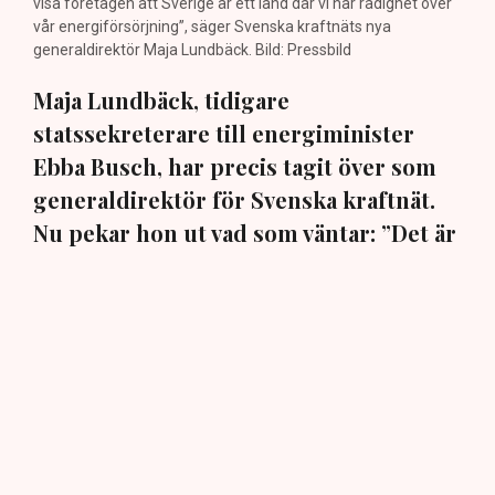
visa företagen att Sverige är ett land där vi har rådighet över
vår energiförsörjning”, säger Svenska kraftnäts nya
generaldirektör Maja Lundbäck. Bild: Pressbild
Maja Lundbäck, tidigare
statssekreterare till energiminister
Ebba Busch, har precis tagit över som
generaldirektör för Svenska kraftnät.
Nu pekar hon ut vad som väntar: ”Det är
viktigt att vi kan matcha produktion och
konsumtion”, säger hon i en exklusiv
intervju med TN.
Den 30 juli beslutade regeringen att utse ingenjören och
elsystemsexperten Maja Lundbäck till ny
generaldirektör och chef för det statliga affärsverket
och myndigheten Svenska kraftnät. Hon påbörjade sin
nya tjänst omgående den 3 augusti och efterträder Per