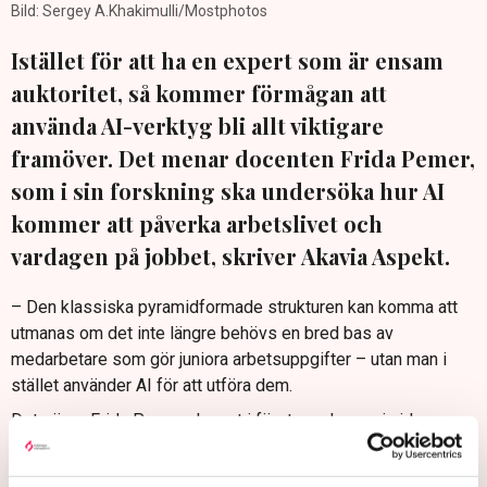
Bild: Sergey A.Khakimulli/Mostphotos
Istället för att ha en expert som är ensam
auktoritet, så kommer förmågan att
använda AI-verktyg bli allt viktigare
framöver. Det menar docenten Frida Pemer,
som i sin forskning ska undersöka hur AI
kommer att påverka arbetslivet och
vardagen på jobbet, skriver Akavia Aspekt.
– Den klassiska pyramidformade strukturen kan komma att
utmanas om det inte längre behövs en bred bas av
medarbetare som gör juniora arbetsuppgifter – utan man i
stället använder AI för att utföra dem.
Det säger Frida Pemer, docent i företagsekonomi vid
Handelshögskolan i Stockholm och expert på transformativt
ledarskap, förändring och kultur, till Akavia Aspekt.