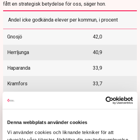
fått en strategisk betydelse för oss, säger hon.
Andel icke godkända elever per kommun, i procent
Gnosjö
42,0
Herrljunga
40,9
Haparanda
33,9
Kramfors
33,7
Lycksele
33,3
Orsa
32,9
Denna webbplats använder cookies
Hallsberg
32,7
Vi använder cookies och liknande tekniker för att
utveckla våra tjänster, förbättra din användarupplevelse