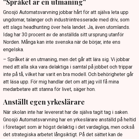
”Språket är en utmaning”
Gnosjö Automatsvarvning jobbar hårt för att själva leta upp
ungdomar, talanger och industriintresserade med driv, som
ett slags headhunting över hela landet. Ja, även utomlands.
Idag har 30 procent av de anställda sitt ursprung utanför
Norden. Många kan inte svenska när de börjar, inte ens
engelska.
– Språket är en utmaning, men det går att lära sig. Vi jobbar
med att alla ska vara delaktiga i samtal på jobbet och trippar
inte på tå, vilket har varit en bra modell. Och behörigheter går
att läsa upp. För mig handlar det om att jag vill få mina
medarbetare att stanna för livet, säger hon.
Anställt egen yrkeslärare
När skolan inte har levererat har de själva tagit tag i saken.
Gnosjö Automatsvarvning har en yrkeslärare anställd på heltid
i företaget som är högst delaktig i det vardagliga, men också
det strategiska arbetet långsiktigt. På det sättet kan de