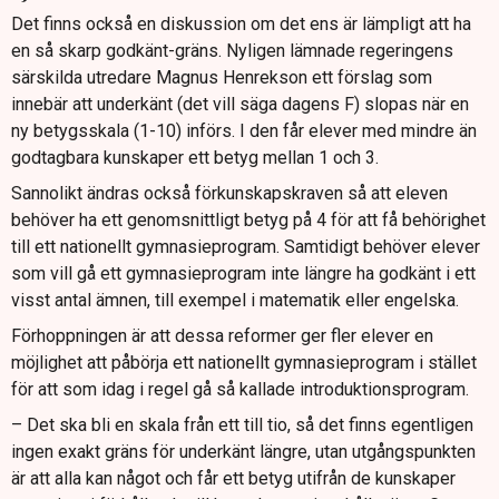
Det finns också en diskussion om det ens är lämpligt att ha
en så skarp godkänt-gräns. Nyligen lämnade regeringens
särskilda utredare Magnus Henrekson ett förslag som
innebär att underkänt (det vill säga dagens F) slopas när en
ny betygsskala (1-10) införs. I den får elever med mindre än
godtagbara kunskaper ett betyg mellan 1 och 3.
Sannolikt ändras också förkunskapskraven så att eleven
behöver ha ett genomsnittligt betyg på 4 för att få behörighet
till ett nationellt gymnasieprogram. Samtidigt behöver elever
som vill gå ett gymnasieprogram inte längre ha godkänt i ett
visst antal ämnen, till exempel i matematik eller engelska.
Förhoppningen är att dessa reformer ger fler elever en
möjlighet att påbörja ett nationellt gymnasieprogram i stället
för att som idag i regel gå så kallade introduktionsprogram.
– Det ska bli en skala från ett till tio, så det finns egentligen
ingen exakt gräns för underkänt längre, utan utgångspunkten
är att alla kan något och får ett betyg utifrån de kunskaper