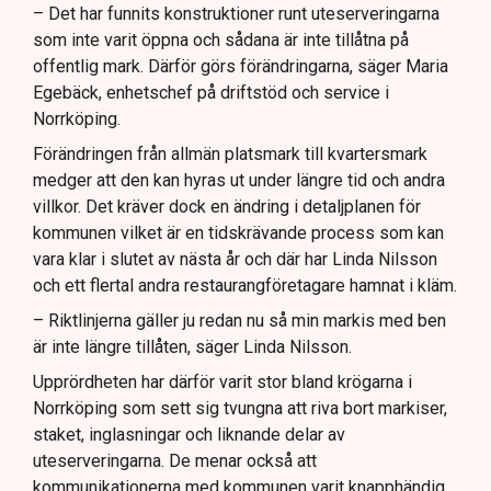
– Det har funnits konstruktioner runt uteserveringarna
som inte varit öppna och sådana är inte tillåtna på
offentlig mark. Därför görs förändringarna, säger Maria
Egebäck, enhetschef på driftstöd och service i
Norrköping.
Förändringen från allmän platsmark till kvartersmark
medger att den kan hyras ut under längre tid och andra
villkor. Det kräver dock en ändring i detaljplanen för
kommunen vilket är en tidskrävande process som kan
vara klar i slutet av nästa år och där har Linda Nilsson
och ett flertal andra restaurangföretagare hamnat i kläm.
– Riktlinjerna gäller ju redan nu så min markis med ben
är inte längre tillåten, säger Linda Nilsson.
Upprördheten har därför varit stor bland krögarna i
Norrköping som sett sig tvungna att riva bort markiser,
staket, inglasningar och liknande delar av
uteserveringarna. De menar också att
kommunikationerna med kommunen varit knapphändig,