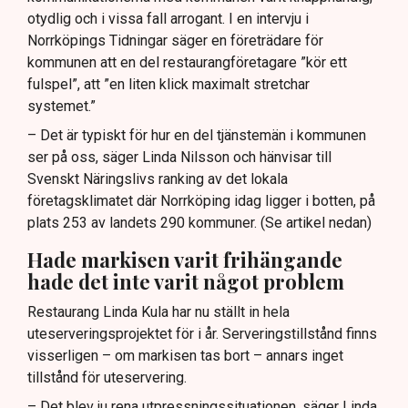
otydlig och i vissa fall arrogant. I en intervju i
Norrköpings Tidningar säger en företrädare för
kommunen att en del restaurangföretagare ”kör ett
fulspel”, att ”en liten klick maximalt stretchar
systemet.”
– Det är typiskt för hur en del tjänstemän i kommunen
ser på oss, säger Linda Nilsson och hänvisar till
Svenskt Näringslivs ranking av det lokala
företagsklimatet där Norrköping idag ligger i botten, på
plats 253 av landets 290 kommuner. (Se artikel nedan)
Hade markisen varit frihängande
hade det inte varit något problem
Restaurang Linda Kula har nu ställt in hela
uteserveringsprojektet för i år. Serveringstillstånd finns
visserligen – om markisen tas bort – annars inget
tillstånd för uteservering.
– Det blev ju rena utpressningssituationen, säger Linda