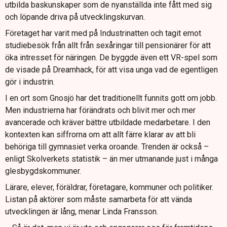
utbilda baskunskaper som de nyanställda inte fått med sig
och löpande driva på utvecklingskurvan.
Företaget har varit med på Industrinatten och tagit emot
studiebesök från allt från sexåringar till pensionärer för att
öka intresset för näringen. De byggde även ett VR-spel som
de visade på Dreamhack, för att visa unga vad de egentligen
gör i industrin.
I en ort som Gnosjö har det traditionellt funnits gott om jobb.
Men industrierna har förändrats och blivit mer och mer
avancerade och kräver bättre utbildade medarbetare. I den
kontexten kan siffrorna om att allt färre klarar av att bli
behöriga till gymnasiet verka oroande. Trenden är också –
enligt Skolverkets statistik – än mer utmanande just i många
glesbygdskommuner.
Lärare, elever, föräldrar, företagare, kommuner och politiker.
Listan på aktörer som måste samarbeta för att vända
utvecklingen är lång, menar Linda Fransson.