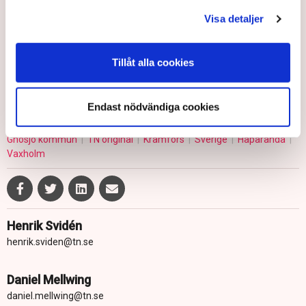
så kallat introduktionsprogram som kan ge obehöriga
elever möjlighet att – utifrån en individuell handlingsplan
Visa detaljer
- komma in på ett nationellt program eller leda till att de
kan få ett arbete.
Tillåt alla cookies
Endast nödvändiga cookies
Politik
Skolor
Utbildning
Gymnasieskolan
Skolverket
Gnosjö kommun
TN original
Kramfors
Sverige
Haparanda
Vaxholm
Henrik Svidén
henrik.sviden@tn.se
Daniel Mellwing
daniel.mellwing@tn.se