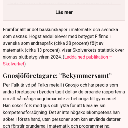
Linda Fransson betonar vikten av att engagera unga i
industrin och att engagera sig i hela kompetenskedjan.
Läs mer
Framför allt är det baskunskaper i matematik och svenska
som saknas. Högst andel elever med betyget F finns i
svenska som andraspråk (cirka 28 procent) följt av
matematik (cirka 13 procent), visar Skolverkets statistik över
niornas slutbetyg våren 2024. (
Ladda ned publikation –
Skolverket
).
Gnosjöföretagare: ”Bekymmersamt”
Per Falk är vd på Falks metall i Gnosjö och har precis som
andra företagare i bygden tagit del av de oroande rapporterna
om att så många ungdomar inte är behöriga till gymnasiet.
Han söker folk med ljus och lykta för att klara av sin
kompetensförsörjning. Det är inte högskolekompetens han
söker i första hand, utan personer som kan använda datorer
och förstår grunderna i matematik och programmering.