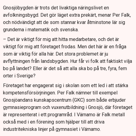
Gnosjöbygden är trots det livaktiga näringslivet en
avfolkningsbygd. Det gör läget extra prekärt, menar Per Falk,
och nödvändigt att de som stannar kvar åtminstone lär sig
grunderna i matematik och svenska.
– Det är viktigt för mig att hitta medarbetare, och det är
viktigt för mig att företaget frodas. Men det här är en fråga
som är viktig för alla här. Det stora problemet är ju
avflyttningen från landsbygden. Hur får vi folk att faktiskt vilja
bo på landet? Eller är det så att alla ska bo på tre, fyra, fem
orter i Sverige?
Företaget har engagerat sig i skolan som ett led i att stärka
kompetensförsörjningen. Per Falk nämner till exempel
Gnosjöandans kunskapscentrum (GKC) som både erbjuder
gymnasieprogram och vuxenutbildning i Gnosjö, där företaget
är representerat i ett programråd. I Värnamo är Falk metall
också med i en förening som hjälper till att driva
industritekniska linjer på gymnasiet i Värnamo.