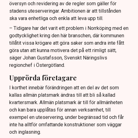
översyn och revidering av de regler som gäller för
Lindas Kula ställer in uteserveringen för
stadens uteserveringar. Ambitionen är att tillstånden
sommaren.
ska vara enhetliga och enkla att leva upp till.
– Tidigare har det varit ett problem i Norrköping med en
godtycklighet kring den här branschen, där kommunen
tillåtit vissa krögare att göra saker som andra inte fått
göra utan att kunna motivera det på ett rimligt sätt,
säger Johan Gustafsson, Svenskt Näringslivs
regionchef i Östergötland.
Upprörda företagare
I korthet innebär förändringen att en del av det som
kallas allmän platsmark ändras till att bli så kallad
kvartersmark. Allmän platsmark är till för allmänheten
och kan bara upplåtas för annan verksamhet, till
exempel en uteservering, under begränsad tid och får
inte ha alltför omfattande konstruktioner som väggar
och inglasning.