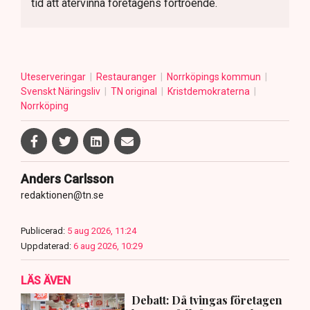
tid att återvinna företagens förtroende.
Uteserveringar
Restauranger
Norrköpings kommun
Svenskt Näringsliv
TN original
Kristdemokraterna
Norrköping
Anders Carlsson
redaktionen@tn.se
Publicerad:
5 aug 2026, 11:24
Uppdaterad:
6 aug 2026, 10:29
LÄS ÄVEN
Debatt: Då tvingas företagen