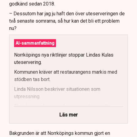
godkänd sedan 2018.
– Dessutom har jag ju haft den över uteserveringen de
två senaste somrarna, så hur kan det bli ett problem
nu?
AI-sammanfattning
Norrköpings nya riktlinjer stoppar Lindas Kulas
uteservering.
Kommunen kräver att restaurangens markis med
stödben tas bort.
Linda Nilsson beskriver situationen som
utpressning.
Flera krögare kritiserar kommunen för otydlig
kommunikation.
Läs mer
Kommunen vill skapa enhetliga regler för
uteserveringar.
Bakgrunden är att Norrköpings kommun gjort en