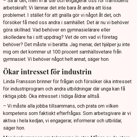
– Så är det, men vi är ute och engagerar oss för framtidens
arbetskraft. Vi lämnar det inte bara åt andra att lösa
problemet. I stället för att gnälla gör vi något åt det, och
försöker få med oss andra i samhället. Det är nu vi behöver
göra skillnad. Vad behöver en gymnasielärare eller
skolledare ha i sitt uppdrag? Vet de om vad vi företag
behöver? Det måste vi berätta. Jag menar, det hjälper ju inte
mig om det kommer ut 100 procent samhällsvetare från
gymnasiet. Vi behöver något helt annat, säger hon.
Ökar intresset för industrin
Linda Fransson brinner för frågan och försöker öka intresset
för industriprogram och andra utbildningar där unga kan få
riktiga jobb. Öka intresset i tidiga åldrar alltså.
– Vi måste alla jobba tillsammans, och prata om vilken
kompetens som faktiskt efterfrågas. Som arbetsgivare är vi
aktiva i hela kedjan, vi engagerar, informerar och utbildar,
säger hon.