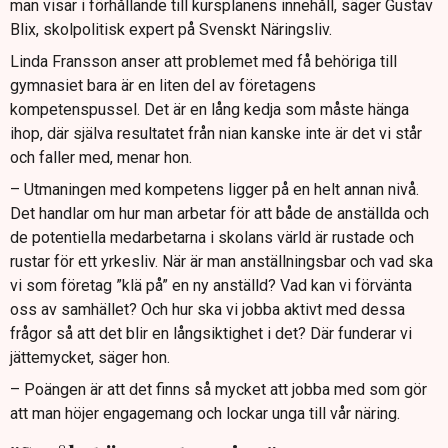
man visar i förhållande till kursplanens innehåll, säger Gustav
Blix, skolpolitisk expert på Svenskt Näringsliv.
Linda Fransson anser att problemet med få behöriga till
gymnasiet bara är en liten del av företagens
kompetenspussel. Det är en lång kedja som måste hänga
ihop, där själva resultatet från nian kanske inte är det vi står
och faller med, menar hon.
– Utmaningen med kompetens ligger på en helt annan nivå.
Det handlar om hur man arbetar för att både de anställda och
de potentiella medarbetarna i skolans värld är rustade och
rustar för ett yrkesliv. När är man anställningsbar och vad ska
vi som företag ”klä på” en ny anställd? Vad kan vi förvänta
oss av samhället? Och hur ska vi jobba aktivt med dessa
frågor så att det blir en långsiktighet i det? Där funderar vi
jättemycket, säger hon.
– Poängen är att det finns så mycket att jobba med som gör
att man höjer engagemang och lockar unga till vår näring.