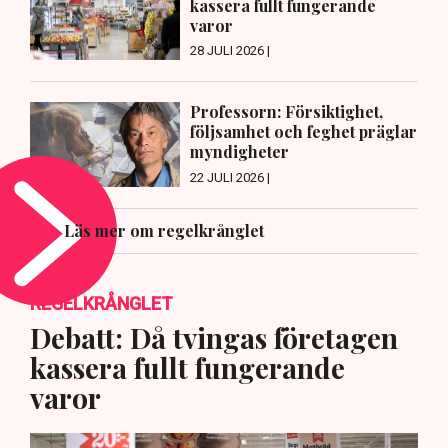
kassera fullt fungerande
varor
28 JULI 2026 |
Professorn: Försiktighet,
följsamhet och feghet präglar
myndigheter
22 JULI 2026 |
Läs mer om regelkrånglet
REGELKRÅNGLET
Debatt: Då tvingas företagen
kassera fullt fungerande
varor