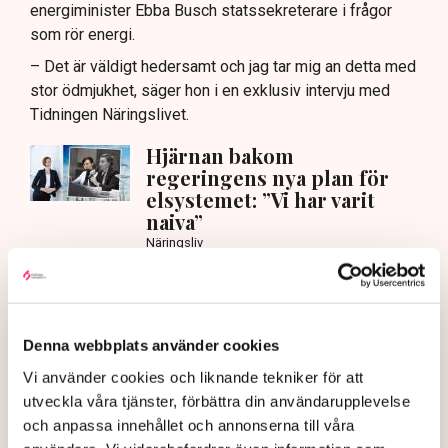
energiminister Ebba Busch statssekreterare i frågor
som rör energi.
– Det är väldigt hedersamt och jag tar mig an detta med
stor ödmjukhet, säger hon i en exklusiv intervju med
Tidningen Näringslivet.
Hjärnan bakom
regeringens nya plan för
elsystemet: ”Vi har varit
naiva”
Näringsliv
Vad kan Svenska kraftnät göra för att skapa
förutsättningar för näringslivet?
– Det är väldigt viktigt att tydliggöra hur vi kan
Denna webbplats använder cookies
expandera och möta industrins behov av el. Jag ser det
Vi använder cookies och liknande tekniker för att
som en grundläggande förutsättning för vår
utveckla våra tjänster, förbättra din användarupplevelse
konkurrenskraft och då är det viktigt att säkerställa
och anpassa innehållet och annonserna till våra
leveranssäkerhet och att kunna visa företagen att