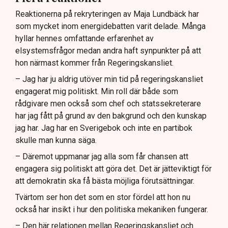
Reaktionerna på rekryteringen av Maja Lundbäck har
som mycket inom energidebatten varit delade. Många
hyllar hennes omfattande erfarenhet av
elsystemsfrågor medan andra haft synpunkter på att
hon närmast kommer från Regeringskansliet.
– Jag har ju aldrig utöver min tid på regeringskansliet
engagerat mig politiskt. Min roll där både som
rådgivare men också som chef och statssekreterare
har jag fått på grund av den bakgrund och den kunskap
jag har. Jag har en Sverigebok och inte en partibok
skulle man kunna säga.
– Däremot uppmanar jag alla som får chansen att
engagera sig politiskt att göra det. Det är jätteviktigt för
att demokratin ska få bästa möjliga förutsättningar.
Tvärtom ser hon det som en stor fördel att hon nu
också har insikt i hur den politiska mekaniken fungerar.
– Den här relationen mellan Regeringskansliet och