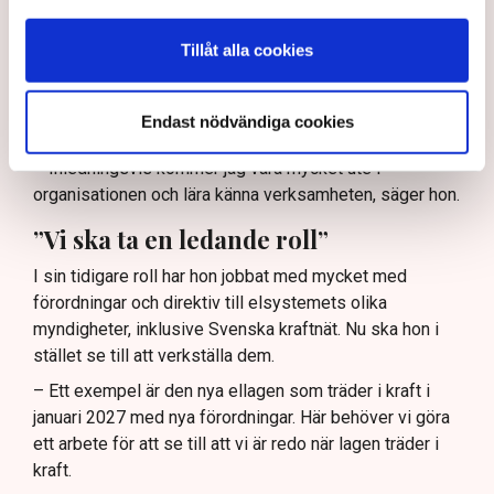
Med andra ord ett mycket brett och viktigt ansvar. Och
det finns mycket att göra, menar Maja Lundbäck.
Tillåt alla cookies
– Driften och att förbereda sig för vintern är ju förstås
alltid en prioriterad fråga. Det kan ju komma att bli olika
Endast nödvändiga cookies
scenarier beroende på hur omvärldsläget utvecklar sig.
– Inledningsvis kommer jag vara mycket ute i
organisationen och lära känna verksamheten, säger hon.
”Vi ska ta en ledande roll”
I sin tidigare roll har hon jobbat med mycket med
förordningar och direktiv till elsystemets olika
myndigheter, inklusive Svenska kraftnät. Nu ska hon i
stället se till att verkställa dem.
– Ett exempel är den nya ellagen som träder i kraft i
januari 2027 med nya förordningar. Här behöver vi göra
ett arbete för att se till att vi är redo när lagen träder i
kraft.