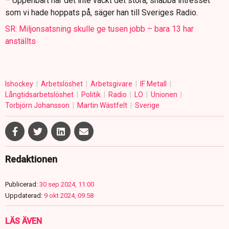
– Uppenbart har det inte väckt det stora, snabba intresset
som vi hade hoppats på, säger han till Sveriges Radio.
SR: Miljonsatsning skulle ge tusen jobb – bara 13 har
anställts
Ishockey
Arbetslöshet
Arbetsgivare
IF Metall
Långtidsarbetslöshet
Politik
Radio
LO
Unionen
Torbjörn Johansson
Martin Wästfelt
Sverige
Redaktionen
Publicerad:
30 sep 2024, 11:00
Uppdaterad:
9 okt 2024, 09:58
LÄS ÄVEN