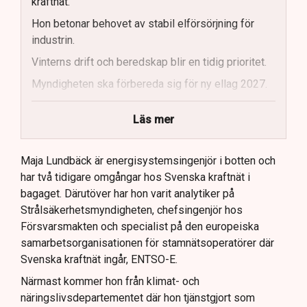
kraftnät.
Hon betonar behovet av stabil elförsörjning för
industrin.
Vinterns drift och beredskap blir en tidig prioritet.
Myndigheten ska förbereda sig för ny ellag 2027.
Maja Lundbäck vill se en mer proaktiv
Läs mer
systemoperatör.
Nya utlandsförbindelser ska analyseras noggrant.
Maja Lundbäck är energisystemsingenjör i botten och
har två tidigare omgångar hos Svenska kraftnät i
bagaget. Därutöver har hon varit analytiker på
Strålsäkerhetsmyndigheten, chefsingenjör hos
Försvarsmakten och specialist på den europeiska
samarbetsorganisationen för stamnätsoperatörer där
Svenska kraftnät ingår, ENTSO-E.
Närmast kommer hon från klimat- och
näringslivsdepartementet där hon tjänstgjort som