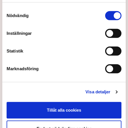
avvisa dem: ”Upptrappning
på helt ny nivå”
Samtyckesval
Näringsliv
Nödvändig
AI-sammanfattning
Inställningar
Torvtäkten i Grimsås har stoppats av aktivister
sedan 28 juli.
Statistik
Polisen kritiseras för bristande agerande vid
aktionerna.
Marknadsföring
Polisinspektör Anna-Lena Mann förklarar polisens
agerande på plats.
40 personer misstänks med cirka 120
Visa detaljer
brottsmisstankar kopplade.
Läs mer
Polisen använder drönare och uniformerad polis
Tillåt alla cookies
för att dokumentera bevis.
Polisen, som befinner sig på plats, kritiseras för att inte
agera tillräckligt då aktionerna kan fortgå för öppen ridå.
Samtidigt är polisarbetet komplext när det gäller
att navigera juridiska rättigheter och gränser.