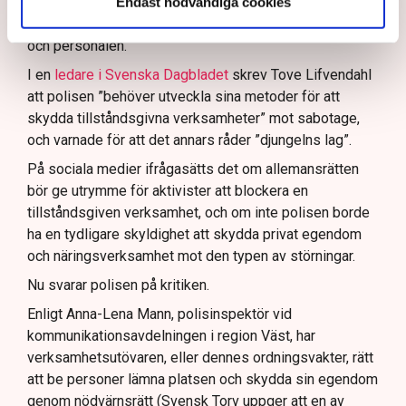
Rickard Axdorff på Svensk Torv, anser att polisens
Endast nödvändiga cookies
resurser
inte är tillräckliga
för att skydda verksamheten
och personalen.
I en
ledare i Svenska Dagbladet
skrev Tove Lifvendahl
att polisen ”behöver utveckla sina metoder för att
skydda tillståndsgivna verksamheter” mot sabotage,
och varnade för att det annars råder ”djungelns lag”.
På sociala medier ifrågasätts det om allemansrätten
bör ge utrymme för aktivister att blockera en
tillståndsgiven verksamhet, och om inte polisen borde
ha en tydligare skyldighet att skydda privat egendom
och näringsverksamhet mot den typen av störningar.
Nu svarar polisen på kritiken.
Enligt Anna-Lena Mann, polisinspektör vid
kommunikationsavdelningen i region Väst, har
verksamhetsutövaren, eller dennes ordningsvakter, rätt
att be personer lämna platsen och skydda sin egendom
genom nödvärnsrätt (Svensk Torv uppger att en av