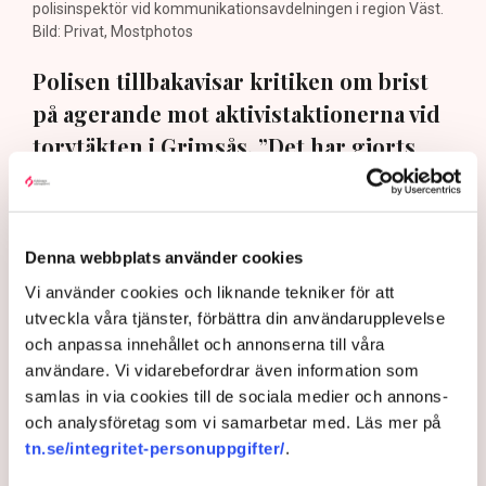
polisinspektör vid kommunikationsavdelningen i region Väst.
Bild: Privat, Mostphotos
Polisen tillbakavisar kritiken om brist
på agerande mot aktivistaktionerna vid
torvtäkten i Grimsås. ”Det har gjorts
både avvisanden, avlägsnanden och
gripanden”, säger Anna-Lena Mann,
polisinspektör i region Väst, till TN.
Denna webbplats använder cookies
Vi använder cookies och liknande tekniker för att
Torvtäkten i Grimsås i Tranemo kommun har sedan 28
utveckla våra tjänster, förbättra din användarupplevelse
juli stoppats av aktivistgruppen Återställ Våtmarker
och anpassa innehållet och annonserna till våra
efter att aktivister har klättrat upp på
torvproducenten
användare. Vi vidarebefordrar även information som
Neovas maskiner
, grävt igen diken och spridit
samlas in via cookies till de sociala medier och annons-
ogräsfrön över täkten.
och analysföretag som vi samarbetar med. Läs mer på
Aktivisterna klättrar upp på
tn.se/integritet-personuppgifter/
.
maskiner – polisen kan inte