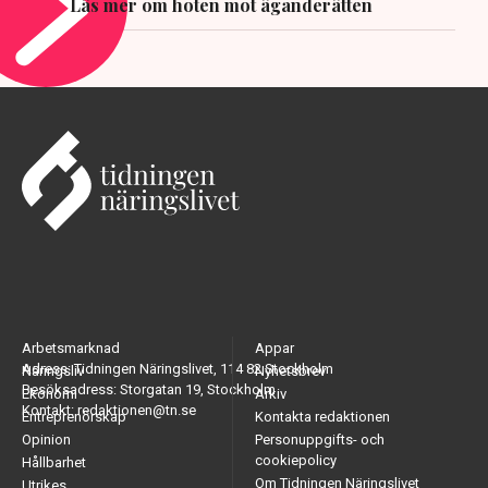
Läs mer om hoten mot äganderätten
Arbetsmarknad
Appar
Adress: Tidningen Näringslivet, 114 82 Stockholm
Näringsliv
Nyhetsbrev
Besöksadress: Storgatan 19, Stockholm
Ekonomi
Arkiv
Kontakt: redaktionen@tn.se
Entreprenörskap
Kontakta redaktionen
Opinion
Personuppgifts- och
cookiepolicy
Hållbarhet
Om Tidningen Näringslivet
Utrikes