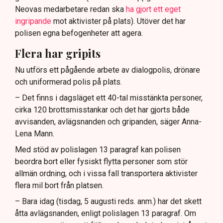
Neovas medarbetare redan ska
ha gjort ett eget
ingripande
mot aktivister på plats). Utöver det har
polisen egna befogenheter att agera.
Flera har gripits
Nu utförs ett pågående arbete av dialogpolis, drönare
och uniformerad polis på plats.
– Det finns i dagsläget ett 40-tal misstänkta personer,
cirka 120 brottsmisstankar och det har gjorts både
avvisanden, avlägsnanden och gripanden, säger Anna-
Lena Mann.
Med stöd av polislagen 13 paragraf kan polisen
beordra bort eller fysiskt flytta personer som stör
allmän ordning, och i vissa fall transportera aktivister
flera mil bort från platsen.
– Bara idag (tisdag, 5 augusti reds. anm.) har det skett
åtta avlägsnanden, enligt polislagen 13 paragraf. Om