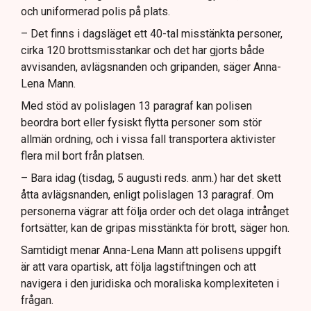
och uniformerad polis på plats.
– Det finns i dagsläget ett 40-tal misstänkta personer,
cirka 120 brottsmisstankar och det har gjorts både
avvisanden, avlägsnanden och gripanden, säger Anna-
Lena Mann.
Med stöd av polislagen 13 paragraf kan polisen
beordra bort eller fysiskt flytta personer som stör
allmän ordning, och i vissa fall transportera aktivister
flera mil bort från platsen.
– Bara idag (tisdag, 5 augusti reds. anm.) har det skett
åtta avlägsnanden, enligt polislagen 13 paragraf. Om
personerna vägrar att följa order och det olaga intrånget
fortsätter, kan de gripas misstänkta för brott, säger hon.
Samtidigt menar Anna-Lena Mann att polisens uppgift
är att vara opartisk, att följa lagstiftningen och att
navigera i den juridiska och moraliska komplexiteten i
frågan.