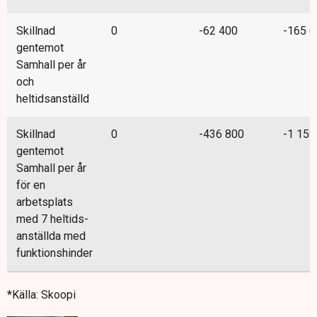
Skillnad
0
-62 400
-165 6
gentemot
Samhall per år
och
heltidsanställd
Skillnad
0
-436 800
-1 159
gentemot
Samhall per år
för en
arbetsplats
med 7 heltids-
anställda med
funktionshinder
*Källa: Skoopi