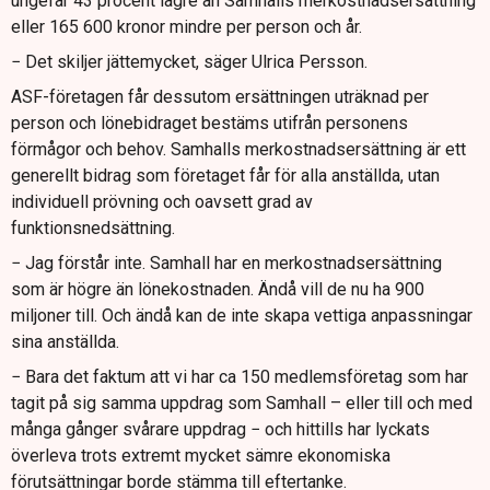
ungefär 43 procent lägre än Samhalls merkostnadsersättning
eller 165 600 kronor mindre per person och år.
− Det skiljer jättemycket, säger Ulrica Persson.
ASF-företagen får dessutom ersättningen uträknad per
person och lönebidraget bestäms utifrån personens
förmågor och behov. Samhalls merkostnadsersättning är ett
generellt bidrag som företaget får för alla anställda, utan
individuell prövning och oavsett grad av
funktionsnedsättning.
− Jag förstår inte. Samhall har en merkostnadsersättning
som är högre än lönekostnaden. Ändå vill de nu ha 900
miljoner till. Och ändå kan de inte skapa vettiga anpassningar
sina anställda.
− Bara det faktum att vi har ca 150 medlemsföretag som har
tagit på sig samma uppdrag som Samhall – eller till och med
många gånger svårare uppdrag − och hittills har lyckats
överleva trots extremt mycket sämre ekonomiska
förutsättningar borde stämma till eftertanke.