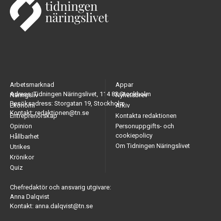
Arbetsmarknad
Appar
Adress: Tidningen Näringslivet, 114 82 Stockholm
Näringsliv
Nyhetsbrev
Besöksadress: Storgatan 19, Stockholm
Ekonomi
Arkiv
Kontakt: redaktionen@tn.se
Entreprenörskap
Kontakta redaktionen
Opinion
Personuppgifts- och
cookiepolicy
Hållbarhet
Om Tidningen Näringslivet
Utrikes
Krönikor
Quiz
Chefredaktör och ansvarig utgivare:
Anna Dalqvist
Kontakt: anna.dalqvist@tn.se