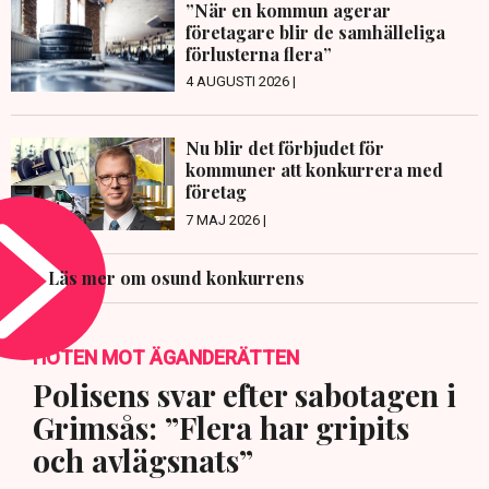
”När en kommun agerar
företagare blir de samhälleliga
förlusterna flera”
4 AUGUSTI 2026 |
Nu blir det förbjudet för
kommuner att konkurrera med
företag
7 MAJ 2026 |
Läs mer om osund konkurrens
HOTEN MOT ÄGANDERÄTTEN
Polisens svar efter sabotagen i
Grimsås: ”Flera har gripits
och avlägsnats”