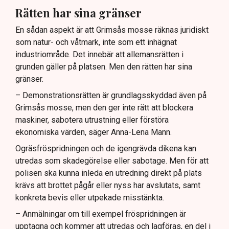
Rätten har sina gränser
En sådan aspekt är att Grimsås mosse räknas juridiskt
som natur- och våtmark, inte som ett inhägnat
industriområde. Det innebär att allemansrätten i
grunden gäller på platsen. Men den rätten har sina
gränser.
– Demonstrationsrätten är grundlagsskyddad även på
Grimsås mosse, men den ger inte rätt att blockera
maskiner, sabotera utrustning eller förstöra
ekonomiska värden, säger Anna-Lena Mann.
Ogräsfröspridningen och de igengrävda dikena kan
utredas som skadegörelse eller sabotage. Men för att
polisen ska kunna inleda en utredning direkt på plats
krävs att brottet pågår eller nyss har avslutats, samt
konkreta bevis eller utpekade misstänkta.
– Anmälningar om till exempel fröspridningen är
upptagna och kommer att utredas och lagföras, en del i