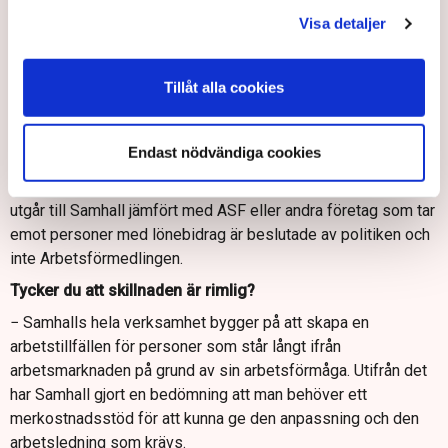
arbetstillfällen, beroende på vilken anpassning som behövs
Visa detaljer
och vilka affärer som Samhall har, säger Emil Johansson.
Även ASF:er anpassar ju och anställer. Vad är skillnaden?
Tillåt alla cookies
− Det är två aktörer som är jätteviktiga. Den ena konkurrerar ju
inte med den andra enligt vårt uppdrag. Vi använder helst ett
Endast nödvändiga cookies
ASF innan det är aktuellt att gå till Samhall.
Emil Johansson poängterar att den skillnad i ersättning som
utgår till Samhall jämfört med ASF eller andra företag som tar
emot personer med lönebidrag är beslutade av politiken och
inte Arbetsförmedlingen.
Tycker du att skillnaden är rimlig?
− Samhalls hela verksamhet bygger på att skapa en
arbetstillfällen för personer som står långt ifrån
arbetsmarknaden på grund av sin arbetsförmåga. Utifrån det
har Samhall gjort en bedömning att man behöver ett
merkostnadsstöd för att kunna ge den anpassning och den
arbetsledning som krävs.