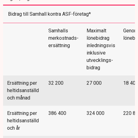
Bidrag till Samhall kontra ASF-företag*
Samhalls
Maximalt
Genoms
merkostnads-
lönebidrag
lönebi
ersättning
inledningsvis
inklusive
utvecklings-
bidrag
Ersättning per
32 200
27 000
18 40
heltidsanställd
och månad
Ersättning per
386 400
324 000
220 8
heltidsanställd
och år