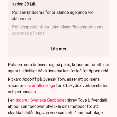
sedan 28 juli.
Polisen kritiseras för bristande agerande vid
aktionerna.
Polisinspektör Anna-Lena Mann förklarar polisens
agerande på plats.
40 personer misstänks med cirka 120
brottsmisstankar kopplade.
Läs mer
Polisen använder drönare och uniformerad polis
för att dokumentera bevis.
Polisen, som befinner sig på plats, kritiseras för att inte
agera tillräckligt då aktionerna kan fortgå för öppen ridå.
Samtidigt är polisarbetet komplext när det gäller
att navigera juridiska rättigheter och gränser.
Rickard Axdorff på Svensk Torv, anser att polisens
resurser
inte är tillräckliga
för att skydda verksamheten
och personalen.
I en
ledare i Svenska Dagbladet
skrev Tove Lifvendahl
att polisen ”behöver utveckla sina metoder för att
skydda tillståndsgivna verksamheter” mot sabotage,