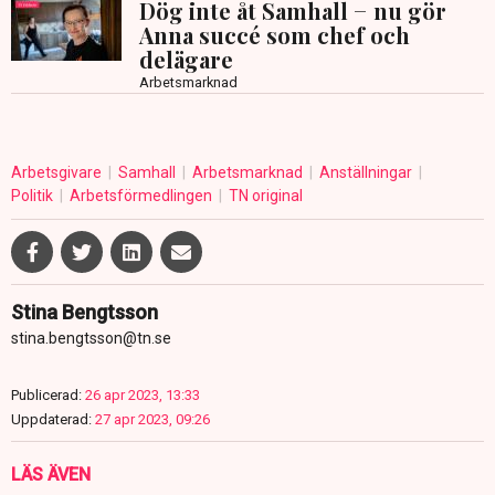
Dög inte åt Samhall − nu gör
Anna succé som chef och
delägare
Arbetsmarknad
Arbetsgivare
Samhall
Arbetsmarknad
Anställningar
Politik
Arbetsförmedlingen
TN original
Stina Bengtsson
stina.bengtsson@tn.se
Publicerad:
26 apr 2023, 13:33
Uppdaterad:
27 apr 2023, 09:26
LÄS ÄVEN