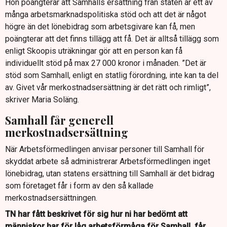
Hon poängterar att Samhalls ersättning från staten är ett av
många arbetsmarknadspolitiska stöd och att det är något
högre än det lönebidrag som arbetsgivare kan få, men
poängterar att det finns tillägg att få. Det är alltså tillägg som
enligt Skoopis uträkningar gör att en person kan få
individuellt stöd på max 27 000 kronor i månaden. ”Det är
stöd som Samhall, enligt en statlig förordning, inte kan ta del
av. Givet vår merkostnadsersättning är det rätt och rimligt”,
skriver Maria Soläng.
Samhall får generell
merkostnadsersättning
När Arbetsförmedlingen anvisar personer till Samhall för
skyddat arbete så administrerar Arbetsförmedlingen inget
lönebidrag, utan statens ersättning till Samhall är det bidrag
som företaget får i form av den så kallade
merkostnadsersättningen.
TN har fått beskrivet för sig hur ni har bedömt att
människor har för låg arbetsförmåga för Samhall, får