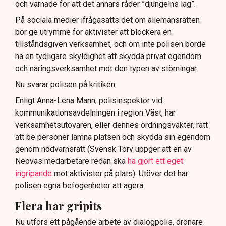
och varnade för att det annars råder ”djungelns lag”.
På sociala medier ifrågasätts det om allemansrätten
bör ge utrymme för aktivister att blockera en
tillståndsgiven verksamhet, och om inte polisen borde
ha en tydligare skyldighet att skydda privat egendom
och näringsverksamhet mot den typen av störningar.
Nu svarar polisen på kritiken.
Enligt Anna-Lena Mann, polisinspektör vid
kommunikationsavdelningen i region Väst, har
verksamhetsutövaren, eller dennes ordningsvakter, rätt
att be personer lämna platsen och skydda sin egendom
genom nödvärnsrätt (Svensk Torv uppger att en av
Neovas medarbetare redan ska
ha gjort ett eget
ingripande
mot aktivister på plats). Utöver det har
polisen egna befogenheter att agera.
Flera har gripits
Nu utförs ett pågående arbete av dialogpolis, drönare