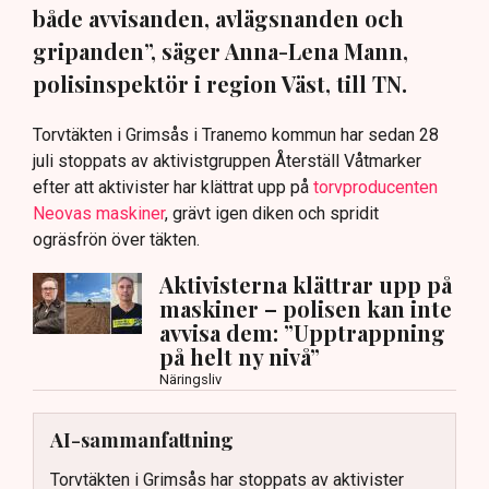
både avvisanden, avlägsnanden och
gripanden”, säger Anna-Lena Mann,
polisinspektör i region Väst, till TN.
Torvtäkten i Grimsås i Tranemo kommun har sedan 28
juli stoppats av aktivistgruppen Återställ Våtmarker
efter att aktivister har klättrat upp på
torvproducenten
Neovas maskiner
, grävt igen diken och spridit
ogräsfrön över täkten.
Aktivisterna klättrar upp på
maskiner – polisen kan inte
avvisa dem: ”Upptrappning
på helt ny nivå”
Näringsliv
AI-sammanfattning
Torvtäkten i Grimsås har stoppats av aktivister