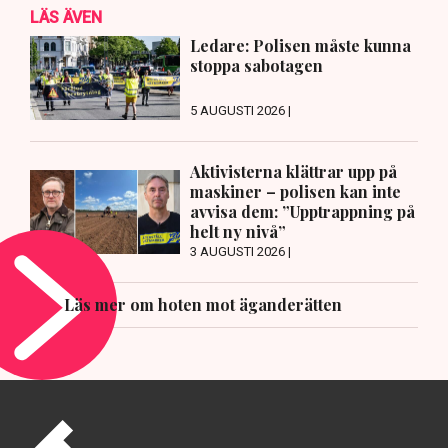
LÄS ÄVEN
Ledare: Polisen måste kunna
stoppa sabotagen
5 AUGUSTI 2026 |
Aktivisterna klättrar upp på
maskiner – polisen kan inte
avvisa dem: ”Upptrappning på
helt ny nivå”
3 AUGUSTI 2026 |
Läs mer om hoten mot äganderätten