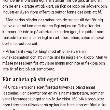
Hon berättar om sina egna anställda. När de gick ut skolan,
om de ens klarade att gå klart, så fick de jobb på sågverk och
industrier. Även inom offentlig sektor fanns det jobb att få.
− Men sedan händer det saker och de strular till det för sig
själva eller så kommer det en lågkonjunktur. Och efter det
kommer de inte in på arbetsmarknaden igen, för jobbet som
funkade för dem har vi lagt in i arbetsrotation, automatiserat
bort eller outsourcat.
− Vi har farit i väg för långt med att vi ska vara en
kunskapsnation och att vi inte ska ha några enkla jobb. Men vi
måste ha respekt för att vissa människor inte är flexibla och
inte är så bra på att samarbeta.
Får arbeta på sitt eget sätt
På Ulrica Perssons eget företag tillverkas bland annat
lastpallar. Hon berättar om en av sina medarbetare, som har
varit i företaget i ungefär nio år. Av cirka 150 olika produkter
som företaget tillverkar så spikar han bara ihop ett fåtal olika