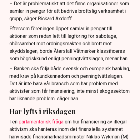
– Det är problematiskt att det finns organisationer som
samlar in pengar för att bedriva brottslig verksamhet i
grupp, säger Rickard Axdorff.
Eftersom föreningen öppet samlar in pengar till
aktioner som redan lett till lagföring för sabotage,
ohörsamhet mot ordningsmakten och brott mot
skyddslagen, borde Återställ Våtmarker klassificeras
som högriskkund enligt penningtvättslagen, menar han.
– Banken ska följa både svensk och europeisk banklag,
med krav på kundkännedom och penningtvättslagen.
Det är inte bara vår bransch som har problem med
aktivister som får finansiering, inte minst skogssektorn
har liknande problem, säger han.
Har lyfts i riksdagen
I en
parlamentarisk fråga
om hur finansiering av illegal
aktivism ska hanteras inom det finansiella systemet
hänvisade finansmarknadsminister Niklas Wykman (M)