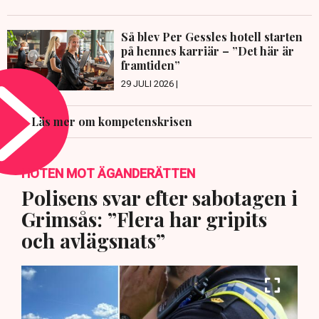
Så blev Per Gessles hotell starten
på hennes karriär – ”Det här är
framtiden”
29 JULI 2026 |
Läs mer om kompetenskrisen
HOTEN MOT ÄGANDERÄTTEN
Polisens svar efter sabotagen i
Grimsås: ”Flera har gripits
och avlägsnats”