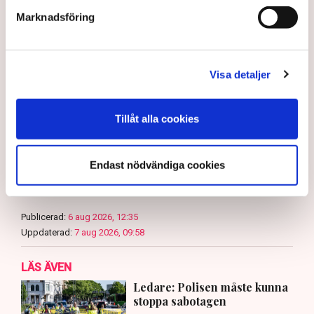
Marknadsföring
Myndigheter
Gripanden
Tranemo kommun
Polisen
Svensk Torv : en naturlig råvara
Allemansrätten
Brott
Visa detaljer
Tove Lifvendahl
Neova
Återställ Våtmarker
Drönare
Utredningar
Skadegörelse
Grimsås
Tillåt alla cookies
Gabriel Cardona Cervantes
Endast nödvändiga cookies
gabriel.cardona.cervantes@tn.se
Publicerad:
6 aug 2026, 12:35
Uppdaterad:
7 aug 2026, 09:58
LÄS ÄVEN
Ledare: Polisen måste kunna
stoppa sabotagen