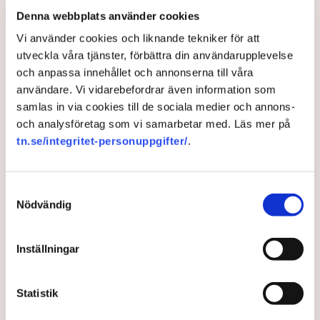
industriområde. Det innebär att allemansrätten i
Denna webbplats använder cookies
grunden gäller på platsen. Men den rätten har sina
Vi använder cookies och liknande tekniker för att
gränser.
utveckla våra tjänster, förbättra din användarupplevelse
och anpassa innehållet och annonserna till våra
– Demonstrationsrätten är grundlagsskyddad även på
användare. Vi vidarebefordrar även information som
Grimsås mosse, men den ger inte rätt att blockera
samlas in via cookies till de sociala medier och annons-
maskiner, sabotera utrustning eller förstöra
och analysföretag som vi samarbetar med. Läs mer på
ekonomiska värden, säger Anna-Lena Mann.
tn.se/integritet-personuppgifter/
.
Ogräsfröspridningen och de igengrävda dikena kan
utredas som skadegörelse eller sabotage. Men för att
polisen ska kunna inleda en utredning direkt på plats
Samtyckesval
krävs att brottet pågår eller nyss har avslutats, samt
Nödvändig
konkreta bevis eller utpekade misstänkta.
– Anmälningar om till exempel fröspridningen är
Inställningar
upptagna och kommer att utredas och lagföras, en del i
efterhand. Det är bland annat anledningen till att vi nu
även använder drönare för att dokumentera och säkra
Statistik
bevis, säger Anna-Lena Mann.