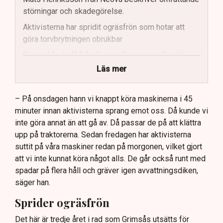
störningar och skadegörelse.
Aktivisterna har spridit ogräsfrön som hotar att
göra torvbrytningen obrukbar.
Rickard Axdorff från Svensk Torv varnar för ett
stort ekonomiskt sabotage.
Läs mer
Dialogpolisen på plats står maktlös inför
aktivisternas handlingar.
– På onsdagen hann vi knappt köra maskinerna i 45
minuter innan aktivisterna sprang emot oss. Då kunde vi
Frågor kvarstår om finansiering av illegal aktivism.
inte göra annat än att gå av. Då passar de på att klättra
upp på traktorerna. Sedan fredagen har aktivisterna
suttit på våra maskiner redan på morgonen, vilket gjort
att vi inte kunnat köra något alls. De går också runt med
spadar på flera håll och gräver igen avvattningsdiken,
säger han.
Sprider ogräsfrön
Det här är tredje året i rad som Grimsås utsätts för