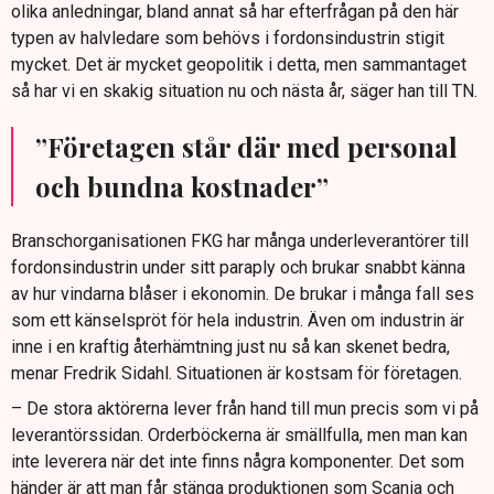
olika anledningar, bland annat så har efterfrågan på den här
typen av halvledare som behövs i fordonsindustrin stigit
mycket. Det är mycket geopolitik i detta, men sammantaget
så har vi en skakig situation nu och nästa år, säger han till TN.
”Företagen står där med personal
och bundna kostnader”
Branschorganisationen FKG har många underleverantörer till
fordonsindustrin under sitt paraply och brukar snabbt känna
av hur vindarna blåser i ekonomin. De brukar i många fall ses
som ett känselspröt för hela industrin. Även om industrin är
inne i en kraftig återhämtning just nu så kan skenet bedra,
menar Fredrik Sidahl. Situationen är kostsam för företagen.
– De stora aktörerna lever från hand till mun precis som vi på
leverantörssidan. Orderböckerna är smällfulla, men man kan
inte leverera när det inte finns några komponenter. Det som
händer är att man får stänga produktionen som Scania och