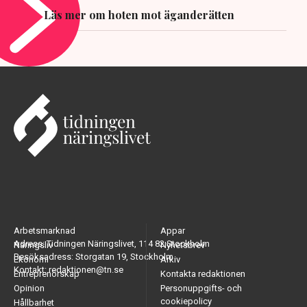
Läs mer om hoten mot äganderätten
Arbetsmarknad
Appar
Adress: Tidningen Näringslivet, 114 82 Stockholm
Näringsliv
Nyhetsbrev
Besöksadress: Storgatan 19, Stockholm
Ekonomi
Arkiv
Kontakt: redaktionen@tn.se
Entreprenörskap
Kontakta redaktionen
Opinion
Personuppgifts- och
cookiepolicy
Hållbarhet