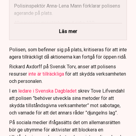
Polisinspektör Anna-Lena Mann förklarar polisens
agerande på plats.
40 personer misstänks med cirka 120
brottsmisstankar kopplade.
Läs mer
Polisen använder drönare och uniformerad polis
för att dokumentera bevis.
Polisen, som befinner sig på plats, kritiseras för att inte
agera tillräckligt då aktionerna kan fortgå för öppen ridå.
Samtidigt är polisarbetet komplext när det gäller
att navigera juridiska rättigheter och gränser.
Rickard Axdorff på Svensk Torv, anser att polisens
resurser
inte är tillräckliga
för att skydda verksamheten
och personalen.
I en
ledare i Svenska Dagbladet
skrev Tove Lifvendahl
att polisen ”behöver utveckla sina metoder för att
skydda tillståndsgivna verksamheter” mot sabotage,
och varnade för att det annars råder ”djungelns lag”.
På sociala medier ifrågasätts det om allemansrätten
bör ge utrymme för aktivister att blockera en