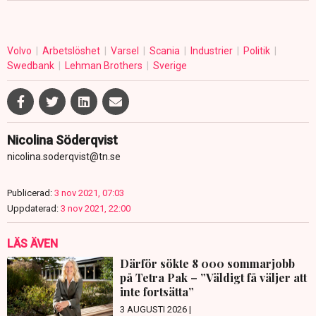
Volvo
Arbetslöshet
Varsel
Scania
Industrier
Politik
Swedbank
Lehman Brothers
Sverige
Nicolina Söderqvist
nicolina.soderqvist@tn.se
Publicerad:
3 nov 2021, 07:03
Uppdaterad:
3 nov 2021, 22:00
LÄS ÄVEN
Därför sökte 8 000 sommarjobb
på Tetra Pak – ”Väldigt få väljer att
inte fortsätta”
3 AUGUSTI 2026 |