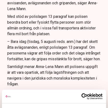
avvisanden, avlägsnanden och gripanden, säger Anna-
Lena Mann.
Med stöd av polislagen 13 paragraf kan polisen
beordra bort eller fysiskt flytta personer som stör
allmän ordning, och i vissa fall transportera aktivister
flera mil bort från platsen.
– Bara idag (tisdag, 5 augusti reds. anm.) har det skett
åtta avlägsnanden, enligt polislagen 13 paragraf. Om
personerna vägrar att följa order och det olaga intrånget
fortsätter, kan de gripas misstänkta för brott, säger hon.
Samtidigt menar Anna-Lena Mann att polisens uppgift
är att vara opartisk, att följa lagstiftningen och att
navigera i den juridiska och moraliska komplexiteten i
frågan.
Rätten har sina gränser
En sådan aspekt är att Grimsås mosse räknas juridiskt
som natur- och våtmark, inte som ett inhägnat