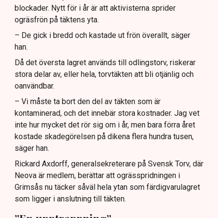
blockader. Nytt för i år är att aktivisterna sprider
ogräsfrön på täktens yta.
– De gick i bredd och kastade ut frön överallt, säger
han.
Då det översta lagret används till odlingstorv, riskerar
stora delar av, eller hela, torvtäkten att bli otjänlig och
oanvändbar.
– Vi måste ta bort den del av täkten som är
kontaminerad, och det innebär stora kostnader. Jag vet
inte hur mycket det rör sig om i år, men bara förra året
kostade skadegörelsen på dikena flera hundra tusen,
säger han.
Rickard Axdorff, generalsekreterare på Svensk Torv, där
Neova är medlem, berättar att ogrässpridningen i
Grimsås nu täcker såväl hela ytan som färdigvarulagret
som ligger i anslutning till täkten.