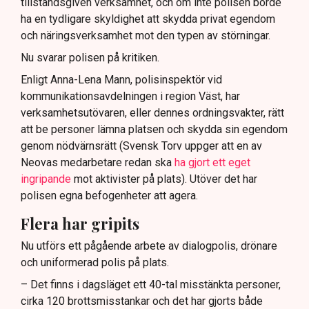
tillståndsgiven verksamhet, och om inte polisen borde
ha en tydligare skyldighet att skydda privat egendom
och näringsverksamhet mot den typen av störningar.
Nu svarar polisen på kritiken.
Enligt Anna-Lena Mann, polisinspektör vid
kommunikationsavdelningen i region Väst, har
verksamhetsutövaren, eller dennes ordningsvakter, rätt
att be personer lämna platsen och skydda sin egendom
genom nödvärnsrätt (Svensk Torv uppger att en av
Neovas medarbetare redan ska
ha gjort ett eget
ingripande
mot aktivister på plats). Utöver det har
polisen egna befogenheter att agera.
Flera har gripits
Nu utförs ett pågående arbete av dialogpolis, drönare
och uniformerad polis på plats.
– Det finns i dagsläget ett 40-tal misstänkta personer,
cirka 120 brottsmisstankar och det har gjorts både