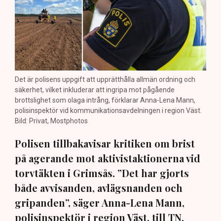
Det är polisens uppgift att upprätthålla allmän ordning och
säkerhet, vilket inkluderar att ingripa mot pågående
brottslighet som olaga intrång, förklarar Anna-Lena Mann,
polisinspektör vid kommunikationsavdelningen i region Väst.
Bild: Privat, Mostphotos
Polisen tillbakavisar kritiken om brist
på agerande mot aktivistaktionerna vid
torvtäkten i Grimsås. ”Det har gjorts
både avvisanden, avlägsnanden och
gripanden”, säger Anna-Lena Mann,
polisinspektör i region Väst, till TN.