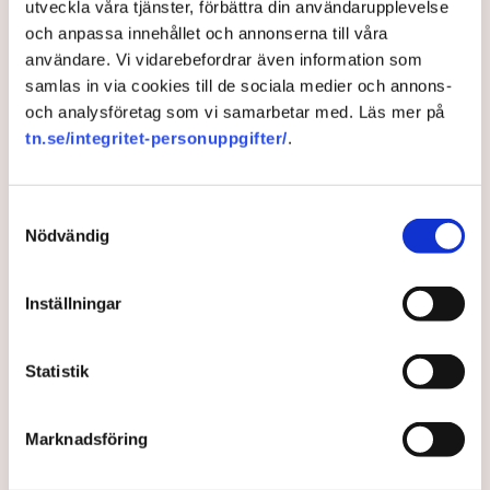
utveckla våra tjänster, förbättra din användarupplevelse
och anpassa innehållet och annonserna till våra
användare. Vi vidarebefordrar även information som
samlas in via cookies till de sociala medier och annons-
och analysföretag som vi samarbetar med. Läs mer på
tn.se/integritet-personuppgifter/
.
Samtyckesval
Nödvändig
Mer stöd till regionala
Inställningar
flygplatser
Statistik
Regeringen föreslår i budgeten för nästa år att icke-
statliga, regionala flygplatser ska få dubbelt så
Marknadsföring
mycket stöd som nu, 210 miljoner kronor mot 103
miljoner i dag. Stödet kan förenas med villkor.