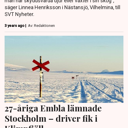
man har skyddsvärda djur eller växter i sin skog”,
säger Linnea Henriksson i Nästansjö, Vilhelmina, till
SVT Nyheter.
3 years ago |
Av: Redaktionen
27-åriga Embla lämnade
Stockholm – driver fik i