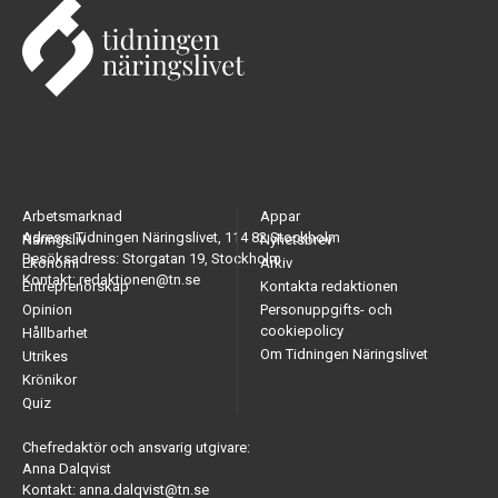
Arbetsmarknad
Appar
Adress: Tidningen Näringslivet, 114 82 Stockholm
Näringsliv
Nyhetsbrev
Besöksadress: Storgatan 19, Stockholm
Ekonomi
Arkiv
Kontakt: redaktionen@tn.se
Entreprenörskap
Kontakta redaktionen
Opinion
Personuppgifts- och
cookiepolicy
Hållbarhet
Om Tidningen Näringslivet
Utrikes
Krönikor
Quiz
Chefredaktör och ansvarig utgivare:
Anna Dalqvist
Kontakt: anna.dalqvist@tn.se