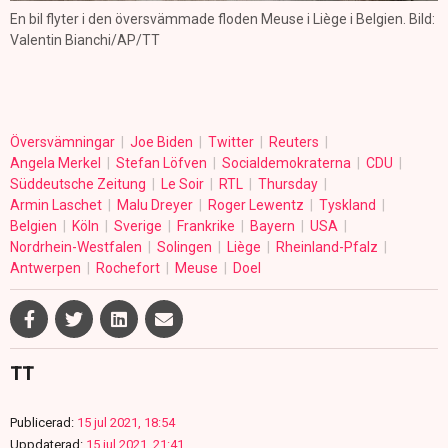
En bil flyter i den översvämmade floden Meuse i Liège i Belgien. Bild:
Valentin Bianchi/AP/TT
Översvämningar
Joe Biden
Twitter
Reuters
Angela Merkel
Stefan Löfven
Socialdemokraterna
CDU
Süddeutsche Zeitung
Le Soir
RTL
Thursday
Armin Laschet
Malu Dreyer
Roger Lewentz
Tyskland
Belgien
Köln
Sverige
Frankrike
Bayern
USA
Nordrhein-Westfalen
Solingen
Liège
Rheinland-Pfalz
Antwerpen
Rochefort
Meuse
Doel
TT
Publicerad:
15 jul 2021, 18:54
Uppdaterad:
15 jul 2021, 21:41