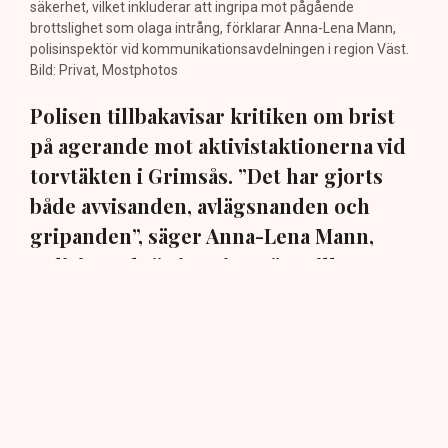
säkerhet, vilket inkluderar att ingripa mot pågående
brottslighet som olaga intrång, förklarar Anna-Lena Mann,
polisinspektör vid kommunikationsavdelningen i region Väst.
Bild: Privat, Mostphotos
Polisen tillbakavisar kritiken om brist
på agerande mot aktivistaktionerna vid
torvtäkten i Grimsås. ”Det har gjorts
både avvisanden, avlägsnanden och
gripanden”, säger Anna-Lena Mann,
polisinspektör i region Väst, till TN.
Torvtäkten i Grimsås i Tranemo kommun har sedan 28
juli stoppats av aktivistgruppen Återställ Våtmarker
efter att aktivister har klättrat upp på
torvproducenten
Neovas maskiner
, grävt igen diken och spridit
ogräsfrön över täkten.