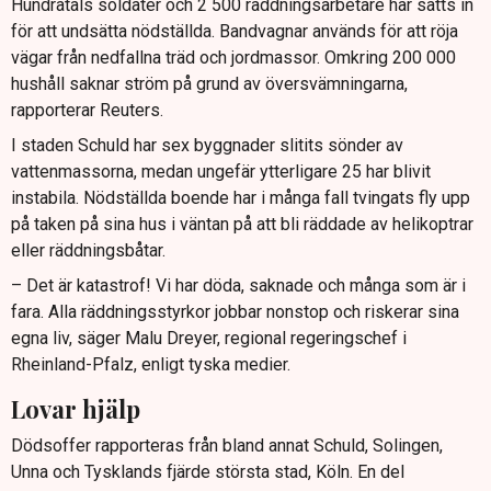
Hundratals soldater och 2 500 räddningsarbetare har satts in
för att undsätta nödställda. Bandvagnar används för att röja
vägar från nedfallna träd och jordmassor. Omkring 200 000
hushåll saknar ström på grund av översvämningarna,
rapporterar Reuters.
I staden Schuld har sex byggnader slitits sönder av
vattenmassorna, medan ungefär ytterligare 25 har blivit
instabila. Nödställda boende har i många fall tvingats fly upp
på taken på sina hus i väntan på att bli räddade av helikoptrar
eller räddningsbåtar.
– Det är katastrof! Vi har döda, saknade och många som är i
fara. Alla räddningsstyrkor jobbar nonstop och riskerar sina
egna liv, säger Malu Dreyer, regional regeringschef i
Rheinland-Pfalz, enligt tyska medier.
Lovar hjälp
Dödsoffer rapporteras från bland annat Schuld, Solingen,
Unna och Tysklands fjärde största stad, Köln. En del