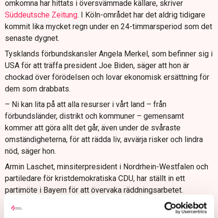
omkomna har hittats i översvämmade källare, skriver
Süddeutsche Zeitung
. I Köln-området har det aldrig tidigare
kommit lika mycket regn under en 24-timmarsperiod som det
senaste dygnet.
Tysklands förbundskansler Angela Merkel, som befinner sig i
USA för att träffa president Joe Biden, säger att hon är
chockad över förödelsen och lovar ekonomisk ersättning för
dem som drabbats.
– Ni kan lita på att alla resurser i vårt land – från
förbundsländer, distrikt och kommuner – gemensamt
kommer att göra allt det går, även under de svåraste
omständigheterna, för att rädda liv, avvärja risker och lindra
nöd, säger hon.
Armin Laschet, minsiterpresident i Nordrhein-Westfalen och
partiledare för kristdemokratiska CDU, har ställt in ett
partimöte i Bayern för att övervaka räddningsarbetet.
– Vi kommer att bistå städerna och människorna som
drabbats, sade han till journalister i staden Hagen, enligt AFP.