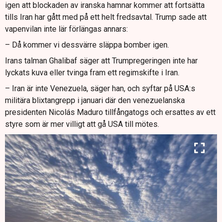
igen att blockaden av iranska hamnar kommer att fortsätta
tills Iran har gått med på ett helt fredsavtal. Trump sade att
vapenvilan inte lär förlängas annars:
– Då kommer vi dessvärre släppa bomber igen.
Irans talman Ghalibaf säger att Trumpregeringen inte har
lyckats kuva eller tvinga fram ett regimskifte i Iran.
– Iran är inte Venezuela, säger han, och syftar på USA:s
militära blixtangrepp i januari där den venezuelanska
presidenten Nicolás Maduro tillfångatogs och ersattes av ett
styre som är mer villigt att gå USA till mötes.