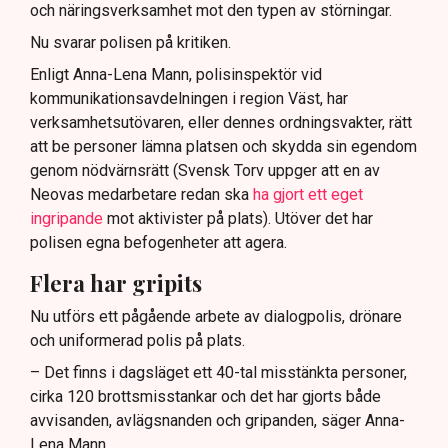
och näringsverksamhet mot den typen av störningar.
Nu svarar polisen på kritiken.
Enligt Anna-Lena Mann, polisinspektör vid
kommunikationsavdelningen i region Väst, har
verksamhetsutövaren, eller dennes ordningsvakter, rätt
att be personer lämna platsen och skydda sin egendom
genom nödvärnsrätt (Svensk Torv uppger att en av
Neovas medarbetare redan ska
ha gjort ett eget
ingripande
mot aktivister på plats). Utöver det har
polisen egna befogenheter att agera.
Flera har gripits
Nu utförs ett pågående arbete av dialogpolis, drönare
och uniformerad polis på plats.
– Det finns i dagsläget ett 40-tal misstänkta personer,
cirka 120 brottsmisstankar och det har gjorts både
avvisanden, avlägsnanden och gripanden, säger Anna-
Lena Mann.