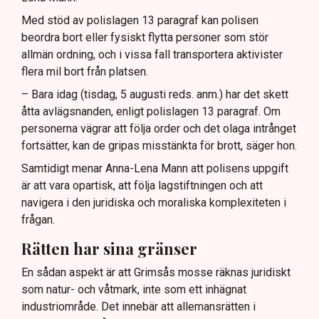
Med stöd av polislagen 13 paragraf kan polisen
beordra bort eller fysiskt flytta personer som stör
allmän ordning, och i vissa fall transportera aktivister
flera mil bort från platsen.
– Bara idag (tisdag, 5 augusti reds. anm.) har det skett
åtta avlägsnanden, enligt polislagen 13 paragraf. Om
personerna vägrar att följa order och det olaga intrånget
fortsätter, kan de gripas misstänkta för brott, säger hon.
Samtidigt menar Anna-Lena Mann att polisens uppgift
är att vara opartisk, att följa lagstiftningen och att
navigera i den juridiska och moraliska komplexiteten i
frågan.
Rätten har sina gränser
En sådan aspekt är att Grimsås mosse räknas juridiskt
som natur- och våtmark, inte som ett inhägnat
industriområde. Det innebär att allemansrätten i