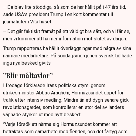
– De blev lite stöddiga, så som de har hållit på i 47 års tid,
sade USA:s president Trump i en kort kommentar till
journalister i Vita huset.
– Det går faktiskt framåt på ett väldigt bra sätt, och vi får se,
men vi kommer att ha mer information mot slutet av dagen.
Trump rapporteras ha hållit överläggningar med några av sina
närmare medarbetare. På söndagsmorgonen svensk tid hade
inga nya besked givits.
”Blir måltavlor”
I fredags förklarade Irans politiska styre, genom
utrikesminister Abbas Araghchi, Hormuzsundet öppet för
trafik efter intensiv medling. Mindre än ett dygn senare gick
revolutionsgardet, som kontrollerar en stor del av landets
väpnade styrkor, ut med nytt besked:
”Varje försök att närma sig Hormuzsundet kommer att
betraktas som samarbete med fienden, och det fartyg som