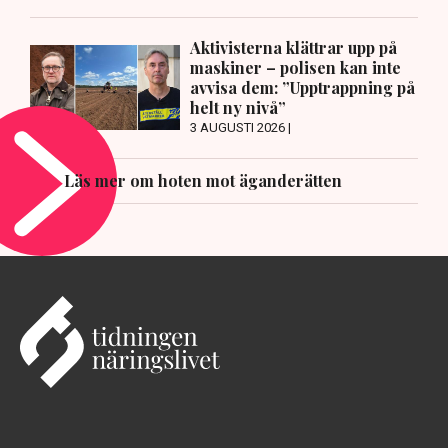
Aktivisterna klättrar upp på
maskiner – polisen kan inte
avvisa dem: ”Upptrappning på
helt ny nivå”
3 AUGUSTI 2026 |
Läs mer om hoten mot äganderätten