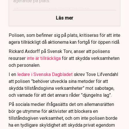
agerande på plats.
40 personer misstänks med cirka 120
brottsmisstankar kopplade.
Läs mer
Polisen använder drönare och uniformerad polis
för att dokumentera bevis.
Polisen, som befinner sig på plats, kritiseras för att inte
agera tillräckligt då aktionerna kan fortgå för öppen ridå.
Samtidigt är polisarbetet komplext när det gäller
att navigera juridiska rättigheter och gränser.
Rickard Axdorff på Svensk Torv, anser att polisens
resurser
inte är tillräckliga
för att skydda verksamheten
och personalen.
I en
ledare i Svenska Dagbladet
skrev Tove Lifvendahl
att polisen ”behöver utveckla sina metoder för att
skydda tillståndsgivna verksamheter” mot sabotage,
och varnade för att det annars råder ”djungelns lag”.
På sociala medier ifrågasätts det om allemansrätten
bör ge utrymme för aktivister att blockera en
tillståndsgiven verksamhet, och om inte polisen borde
ha en tydligare skyldighet att skydda privat egendom