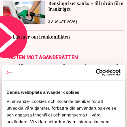
Bensinpriset sänks – till nivån före
Irankriget
3 AUGUSTI 2026 |
Läs mer om irankonflikten
HOTEN MOT ÄGANDERÄTTEN
Polisens svar efter sabotagen i
Grimsås: ”Flera har gripits
och avlägsnats”
Denna webbplats använder cookies
Vi använder cookies och liknande tekniker för att
utveckla våra tjänster, förbättra din användarupplevelse
och anpassa innehållet och annonserna till våra
användare. Vi vidarebefordrar även information som