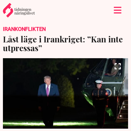
IRANKONFLIKTEN
Låst läge i Irankriget: ”Kan inte
utpressas”