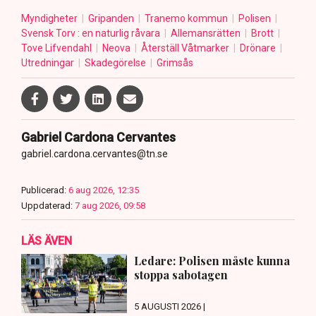
Myndigheter
Gripanden
Tranemo kommun
Polisen
Svensk Torv : en naturlig råvara
Allemansrätten
Brott
Tove Lifvendahl
Neova
Återställ Våtmarker
Drönare
Utredningar
Skadegörelse
Grimsås
Gabriel Cardona Cervantes
gabriel.cardona.cervantes@tn.se
Publicerad:
6 aug 2026, 12:35
Uppdaterad:
7 aug 2026, 09:58
LÄS ÄVEN
Ledare: Polisen måste kunna
stoppa sabotagen
5 AUGUSTI 2026 |