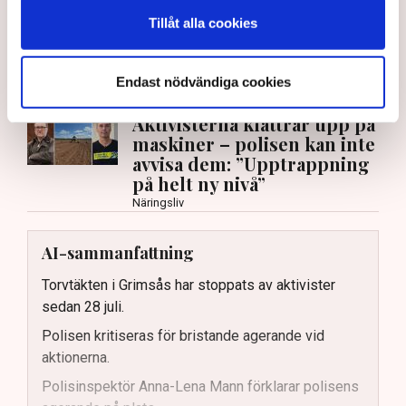
juli stoppats av aktivistgruppen Återställ Våtmarker
Tillåt alla cookies
efter att aktivister har klättrat upp på
torvproducenten
Neovas maskiner
, grävt igen diken och spridit
Endast nödvändiga cookies
ogräsfrön över täkten.
Aktivisterna klättrar upp på
maskiner – polisen kan inte
avvisa dem: ”Upptrappning
på helt ny nivå”
Näringsliv
AI-sammanfattning
Torvtäkten i Grimsås har stoppats av aktivister
sedan 28 juli.
Polisen kritiseras för bristande agerande vid
aktionerna.
Polisinspektör Anna-Lena Mann förklarar polisens