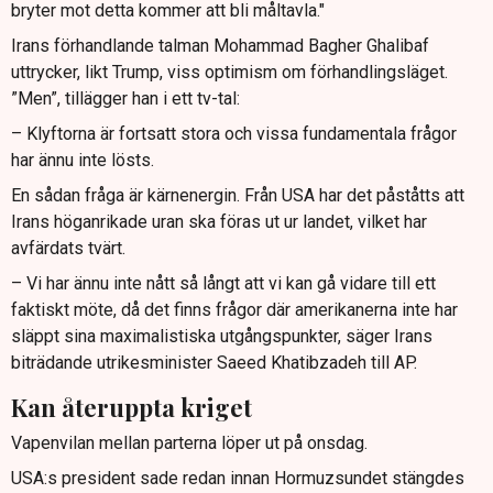
bryter mot detta kommer att bli måltavla."
Irans förhandlande talman Mohammad Bagher Ghalibaf
uttrycker, likt Trump, viss optimism om förhandlingsläget.
”Men”, tillägger han i ett tv-tal:
– Klyftorna är fortsatt stora och vissa fundamentala frågor
har ännu inte lösts.
En sådan fråga är kärnenergin. Från USA har det påståtts att
Irans höganrikade uran ska föras ut ur landet, vilket har
avfärdats tvärt.
– Vi har ännu inte nått så långt att vi kan gå vidare till ett
faktiskt möte, då det finns frågor där amerikanerna inte har
släppt sina maximalistiska utgångspunkter, säger Irans
biträdande utrikesminister Saeed Khatibzadeh till AP.
Kan återuppta kriget
Vapenvilan mellan parterna löper ut på onsdag.
USA:s president sade redan innan Hormuzsundet stängdes