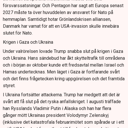
försvarssatsningar. Och Pentagon har sagt att Europa senast
2027 måste ta över huvuddelen av ansvaret för Nato på
hemmaplan. Samtidigt hotar Grönlandskrisen alliansen,
Danmark har varnat för att en USA-invasion skulle innebära
slutet för Nato.
Krigen i Gaza och Ukraina
Under valrörelsen lovade Trump snabba slut på krigen i Gaza
och Ukraina. Hans sändebud har åkt skytteltrafik till områdena
och i början av oktober kunde ett fredsavtal mellan Israel och
Hamas undertecknas. Men läget i Gaza är fortfarande svårt
och det finns frågetecken kring uppgörelsen och det framtida
styret.
I Ukraina fortsätter attackerna. Trump har medgett att det är
svårt att få slut på det ryska anfallskriget. I augusti träffade
han Rysslands Vladimir Putin i Alaska och han har flera
gånger mött Ukrainas president Volodymyr Zelenskyj
(inklusive det katastrofala februarimötet som spårade ur i ett