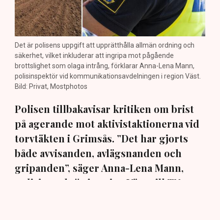
Det är polisens uppgift att upprätthålla allmän ordning och
säkerhet, vilket inkluderar att ingripa mot pågående
brottslighet som olaga intrång, förklarar Anna-Lena Mann,
polisinspektör vid kommunikationsavdelningen i region Väst.
Bild: Privat, Mostphotos
Polisen tillbakavisar kritiken om brist
på agerande mot aktivistaktionerna vid
torvtäkten i Grimsås. ”Det har gjorts
både avvisanden, avlägsnanden och
gripanden”, säger Anna-Lena Mann,
polisinspektör i region Väst, till TN.
Torvtäkten i Grimsås i Tranemo kommun har sedan 28
juli stoppats av aktivistgruppen Återställ Våtmarker