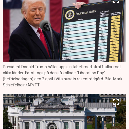
President Donald Trump håller upp sin tabell med strafftullar mot
olika länder. Fotot togs på den så kallade "Liberation Day"
(befrielsedagen) den 2 april i Vita husets rosenträdgård. Bild: Mark
Schiefelbein/AP/TT