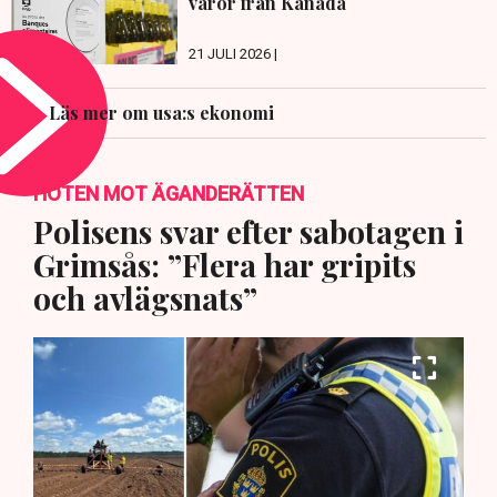
varor från Kanada
21 JULI 2026 |
Läs mer om usa:s ekonomi
HOTEN MOT ÄGANDERÄTTEN
Polisens svar efter sabotagen i
Grimsås: ”Flera har gripits
och avlägsnats”