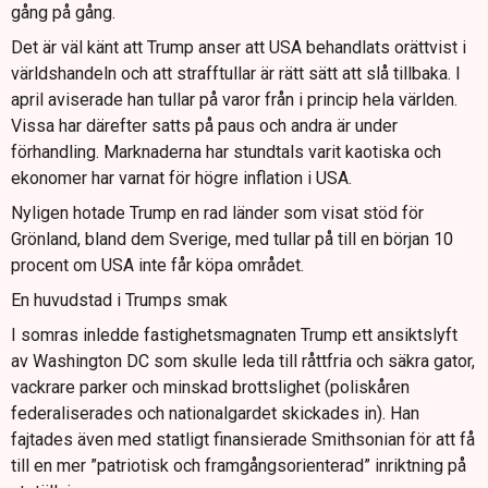
gång på gång.
Det är väl känt att Trump anser att USA behandlats orättvist i
världshandeln och att strafftullar är rätt sätt att slå tillbaka. I
april aviserade han tullar på varor från i princip hela världen.
Vissa har därefter satts på paus och andra är under
förhandling. Marknaderna har stundtals varit kaotiska och
ekonomer har varnat för högre inflation i USA.
Nyligen hotade Trump en rad länder som visat stöd för
Grönland, bland dem Sverige, med tullar på till en början 10
procent om USA inte får köpa området.
En huvudstad i Trumps smak
I somras inledde fastighetsmagnaten Trump ett ansiktslyft
av Washington DC som skulle leda till råttfria och säkra gator,
vackrare parker och minskad brottslighet (poliskåren
federaliserades och nationalgardet skickades in). Han
fajtades även med statligt finansierade Smithsonian för att få
till en mer ”patriotisk och framgångsorienterad” inriktning på