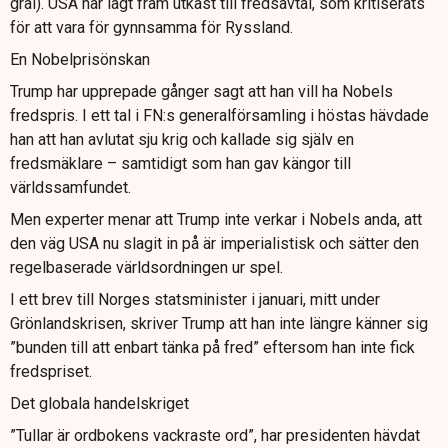
gräl). USA har lagt fram utkast till fredsavtal, som kritiserats
för att vara för gynnsamma för Ryssland.
En Nobelprisönskan
Trump har upprepade gånger sagt att han vill ha Nobels
fredspris. I ett tal i FN:s generalförsamling i höstas hävdade
han att han avlutat sju krig och kallade sig själv en
fredsmäklare – samtidigt som han gav kängor till
världssamfundet.
Men experter menar att Trump inte verkar i Nobels anda, att
den väg USA nu slagit in på är imperialistisk och sätter den
regelbaserade världsordningen ur spel.
I ett brev till Norges statsminister i januari, mitt under
Grönlandskrisen, skriver Trump att han inte längre känner sig
”bunden till att enbart tänka på fred” eftersom han inte fick
fredspriset.
Det globala handelskriget
”Tullar är ordbokens vackraste ord”, har presidenten hävdat