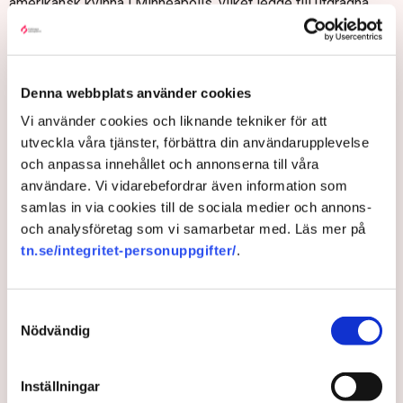
amerikansk kvinna i Minneapolis, vilket ledde till utdragna
protester.
Krympt stat och strid mot mångfald
Organet Doge, lett av techmiljardären Elon Musk, avskedade
Denna webbplats använder cookies
tiotusentals statligt anställda. Biståndsorganet USAID lades
Vi använder cookies och liknande tekniker för att
ner, utbildningsdepartementet monterades ner, nedskärningar
utveckla våra tjänster, förbättra din användarupplevelse
genomfördes inom FBI och klimatinitiativ ströps. Bland annat.
och anpassa innehållet och annonserna till våra
Trump gav order om att statliga mångfaldsinitiativ skulle
användare. Vi vidarebefordrar även information som
läggas ner. Han krävde också att landets prestigeuniversitet
samlas in via cookies till de sociala medier och annons-
gjorde detsamma, vilket ledde till hårda konflikter.
och analysföretag som vi samarbetar med. Läs mer på
Trump har undertecknat över 220 presidentdekret under året,
tn.se/integritet-personuppgifter/
.
fler än under hela första mandatperioden. Hans
signaturlagstiftning från i somras innehåller främst
skattesänkningar och försvarssatsningar.
Samtyckesval
Nödvändig
Trumps historieskrivning
I december sattes nya plaketter upp på Vita husets
Inställningar
porträttvägg över tidigare presidenter, delvis skrivna av