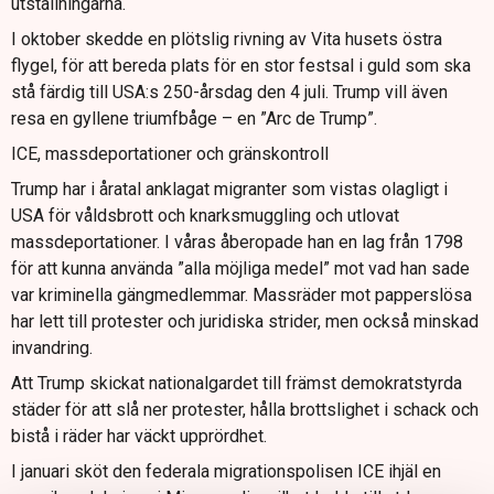
utställningarna.
I oktober skedde en plötslig rivning av Vita husets östra
flygel, för att bereda plats för en stor festsal i guld som ska
stå färdig till USA:s 250-årsdag den 4 juli. Trump vill även
resa en gyllene triumfbåge – en ”Arc de Trump”.
ICE, massdeportationer och gränskontroll
Trump har i åratal anklagat migranter som vistas olagligt i
USA för våldsbrott och knarksmuggling och utlovat
massdeportationer. I våras åberopade han en lag från 1798
för att kunna använda ”alla möjliga medel” mot vad han sade
var kriminella gängmedlemmar. Massräder mot papperslösa
har lett till protester och juridiska strider, men också minskad
invandring.
Att Trump skickat nationalgardet till främst demokratstyrda
städer för att slå ner protester, hålla brottslighet i schack och
bistå i räder har väckt upprördhet.
I januari sköt den federala migrationspolisen ICE ihjäl en