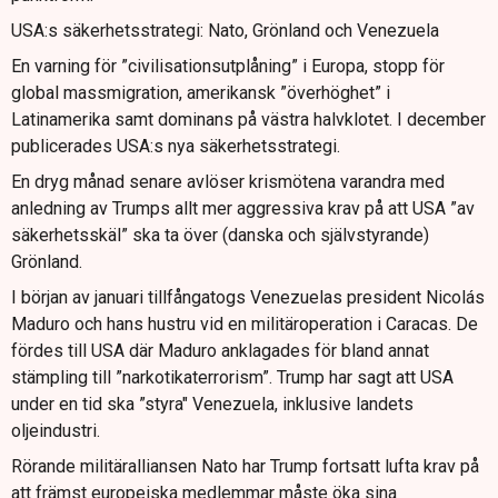
USA:s säkerhetsstrategi: Nato, Grönland och Venezuela
En varning för ”civilisationsutplåning” i Europa, stopp för
global massmigration, amerikansk ”överhöghet” i
Latinamerika samt dominans på västra halvklotet. I december
publicerades USA:s nya säkerhetsstrategi.
En dryg månad senare avlöser krismötena varandra med
anledning av Trumps allt mer aggressiva krav på att USA ”av
säkerhetsskäl” ska ta över (danska och självstyrande)
Grönland.
I början av januari tillfångatogs Venezuelas president Nicolás
Maduro och hans hustru vid en militäroperation i Caracas. De
fördes till USA där Maduro anklagades för bland annat
stämpling till ”narkotikaterrorism”. Trump har sagt att USA
under en tid ska ”styra" Venezuela, inklusive landets
oljeindustri.
Rörande militäralliansen Nato har Trump fortsatt lufta krav på
att främst europeiska medlemmar måste öka sina