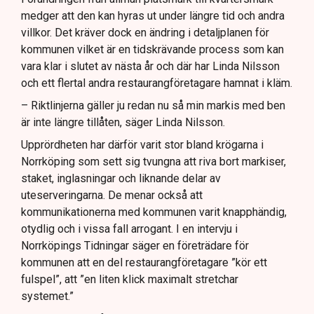
medger att den kan hyras ut under längre tid och andra
villkor. Det kräver dock en ändring i detaljplanen för
kommunen vilket är en tidskrävande process som kan
vara klar i slutet av nästa år och där har Linda Nilsson
och ett flertal andra restaurangföretagare hamnat i kläm.
– Riktlinjerna gäller ju redan nu så min markis med ben
är inte längre tillåten, säger Linda Nilsson.
Upprördheten har därför varit stor bland krögarna i
Norrköping som sett sig tvungna att riva bort markiser,
staket, inglasningar och liknande delar av
uteserveringarna. De menar också att
kommunikationerna med kommunen varit knapphändig,
otydlig och i vissa fall arrogant. I en intervju i
Norrköpings Tidningar säger en företrädare för
kommunen att en del restaurangföretagare ”kör ett
fulspel”, att ”en liten klick maximalt stretchar
systemet.”