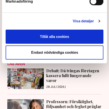
Marknadsföring
Norrköping
Visa detaljer
Anders Carlsson
redaktionen@tn.se
Tillåt alla cookies
Publicerad:
5 aug 2026, 11:24
Uppdaterad:
6 aug 2026, 10:29
Endast nödvändiga cookies
LÄS ÄVEN
Debatt: Då tvingas företagen
kassera fullt fungerande
varor
28 JULI 2026 |
Professorn: Försiktighet,
följsamhet och feghet präglar