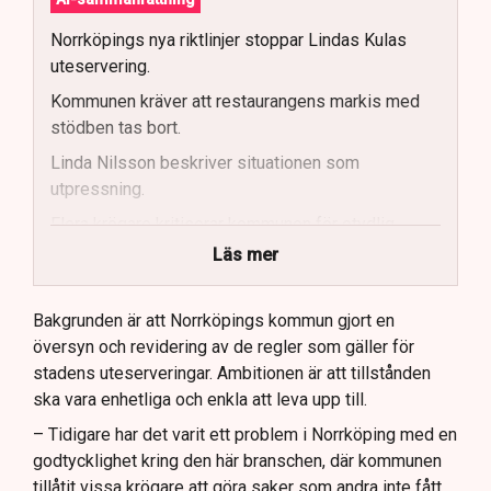
Norrköpings nya riktlinjer stoppar Lindas Kulas
uteservering.
Kommunen kräver att restaurangens markis med
stödben tas bort.
Linda Nilsson beskriver situationen som
utpressning.
Flera krögare kritiserar kommunen för otydlig
kommunikation.
Läs mer
Kommunen vill skapa enhetliga regler för
uteserveringar.
Bakgrunden är att Norrköpings kommun gjort en
översyn och revidering av de regler som gäller för
Lindas Kula ställer in uteserveringen för
stadens uteserveringar. Ambitionen är att tillstånden
sommaren.
ska vara enhetliga och enkla att leva upp till.
– Tidigare har det varit ett problem i Norrköping med en
godtycklighet kring den här branschen, där kommunen
tillåtit vissa krögare att göra saker som andra inte fått