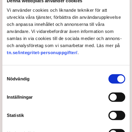
Denna webbplats använder cookies
– Vi har haft en kultur som vi måste ändra på, jobba
Vi använder cookies och liknande tekniker för att
hårdare och vara mer lyhörda. Det är alltid synd när
utveckla våra tjänster, förbättra din användarupplevelse
företagen, som ju är motorn i samhället, hamnar i
och anpassa innehållet och annonserna till våra
problem och situationer i förhållande till
användare. Vi vidarebefordrar även information som
kommunen, så vi har definitivt en resa att göra,
samlas in via cookies till de sociala medier och annons-
säger han.
och analysföretag som vi samarbetar med. Läs mer på
tn.se/integritet-personuppgifter/
.
Johan Gustafsson, regionchef för Svenskt
Näringsliv i Östergötland håller med.
– Kommunen har höjt ambitionerna och gör mer rätt
Samtyckesval
nu än tidigare. Vi ser dock gärna att det går
Nödvändig
snabbare, att vi det blir fler tydliga resultat. Det tar
tid att återvinna företagens förtroende.
Inställningar
Statistik
Uteserveringar
Restauranger
Norrköpings kommun
Svenskt Näringsliv
TN original
Kristdemokraterna