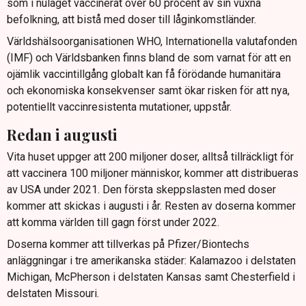
som i nuläget vaccinerat över 60 procent av sin vuxna
befolkning, att bistå med doser till låginkomstländer.
Världshälsoorganisationen WHO, Internationella valutafonden
(IMF) och Världsbanken finns bland de som varnat för att en
ojämlik vaccintillgång globalt kan få förödande humanitära
och ekonomiska konsekvenser samt ökar risken för att nya,
potentiellt vaccinresistenta mutationer, uppstår.
Redan i augusti
Vita huset uppger att 200 miljoner doser, alltså tillräckligt för
att vaccinera 100 miljoner människor, kommer att distribueras
av USA under 2021. Den första skeppslasten med doser
kommer att skickas i augusti i år. Resten av doserna kommer
att komma världen till gagn först under 2022.
Doserna kommer att tillverkas på Pfizer/Biontechs
anläggningar i tre amerikanska städer: Kalamazoo i delstaten
Michigan, McPherson i delstaten Kansas samt Chesterfield i
delstaten Missouri.