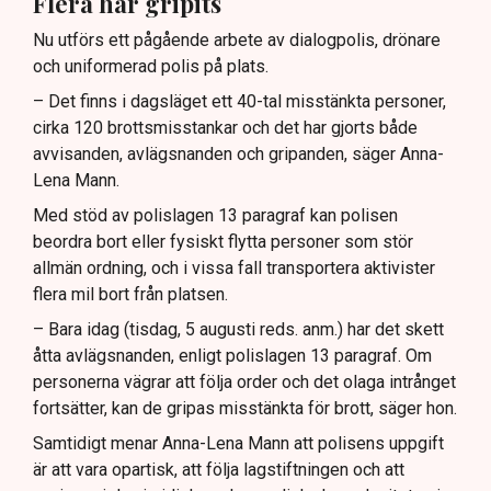
Flera har gripits
Nu utförs ett pågående arbete av dialogpolis, drönare
och uniformerad polis på plats.
– Det finns i dagsläget ett 40-tal misstänkta personer,
cirka 120 brottsmisstankar och det har gjorts både
avvisanden, avlägsnanden och gripanden, säger Anna-
Lena Mann.
Med stöd av polislagen 13 paragraf kan polisen
beordra bort eller fysiskt flytta personer som stör
allmän ordning, och i vissa fall transportera aktivister
flera mil bort från platsen.
– Bara idag (tisdag, 5 augusti reds. anm.) har det skett
åtta avlägsnanden, enligt polislagen 13 paragraf. Om
personerna vägrar att följa order och det olaga intrånget
fortsätter, kan de gripas misstänkta för brott, säger hon.
Samtidigt menar Anna-Lena Mann att polisens uppgift
är att vara opartisk, att följa lagstiftningen och att