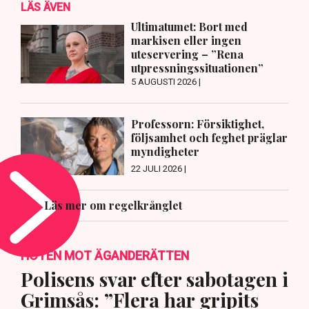
LÄS ÄVEN
Ultimatumet: Bort med
markisen eller ingen
uteservering – ”Rena
utpressningssituationen”
5 AUGUSTI 2026 |
Professorn: Försiktighet,
följsamhet och feghet präglar
myndigheter
22 JULI 2026 |
Läs mer om regelkrånglet
HOTEN MOT ÄGANDERÄTTEN
Polisens svar efter sabotagen i
Grimsås: ”Flera har gripits