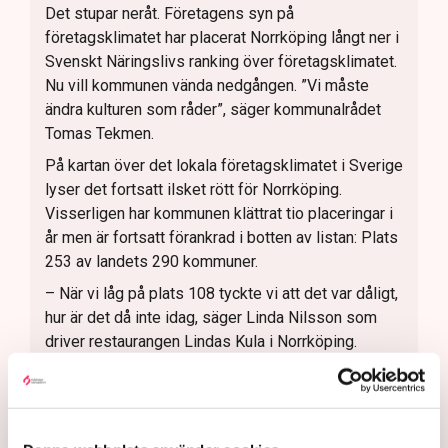
Det stupar neråt. Företagens syn på
företagsklimatet har placerat Norrköping långt ner i
Svenskt Näringslivs ranking över företagsklimatet.
Nu vill kommunen vända nedgången. ”Vi måste
ändra kulturen som råder”, säger kommunalrådet
Tomas Tekmen.
På kartan över det lokala företagsklimatet i Sverige
lyser det fortsatt ilsket rött för Norrköping.
Visserligen har kommunen klättrat tio placeringar i
år men är fortsatt förankrad i botten av listan: Plats
253 av landets 290 kommuner.
– När vi låg på plats 108 tyckte vi att det var dåligt,
hur är det då inte idag, säger Linda Nilsson som
driver restaurangen Lindas Kula i Norrköping.
Den punkt i LFK-undersökningen där förvaltningen
får sämst betyg av företagen är kommunens
service och bemötande, något som Tomas Tekmen,
kommunalråd (KD) beklagar.