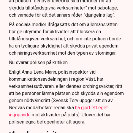
att polisen ”behöver utveckla sina metoder för att
skydda tillståndsgivna verksamheter” mot sabotage,
och varnade för att det annars råder ”djungelns lag”.
På sociala medier ifrågasätts det om allemansrätten
bör ge utrymme för aktivister att blockera en
tillståndsgiven verksamhet, och om inte polisen borde
ha en tydligare skyldighet att skydda privat egendom
och näringsverksamhet mot den typen av störningar.
Nu svarar polisen på kritiken.
Enligt Anna-Lena Mann, polisinspektör vid
kommunikationsavdelningen i region Väst, har
verksamhetsutövaren, eller dennes ordningsvakter, rätt
att be personer lämna platsen och skydda sin egendom
genom nödvärnsrätt (Svensk Torv uppger att en av
Neovas medarbetare redan ska
ha gjort ett eget
ingripande
mot aktivister på plats). Utöver det har
polisen egna befogenheter att agera.