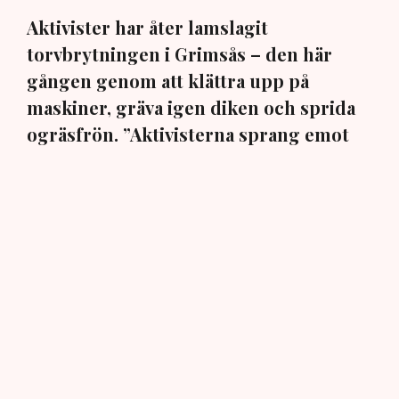
Aktivister har åter lamslagit
torvbrytningen i Grimsås – den här
gången genom att klättra upp på
maskiner, gräva igen diken och sprida
ogräsfrön. ”Aktivisterna sprang emot
oss”, säger Mats Henriksson,
tillståndsansvarig på Neova, till TN. Nu
varnar branschen för skador på
uppemot 100 miljoner kronor.
Brytningen av torvtäkten i Grimsås lamslås av
aktivistgruppen Återställ Våtmarker. Mats Henriksson,
tillståndsansvarig på Neova, som befinner sig på plats,
beskriver hur ett 40-tal personer spred ut sig över den
tillståndsgivna verksamhetsytan förra veckan och
stoppade all pågående verksamhet.