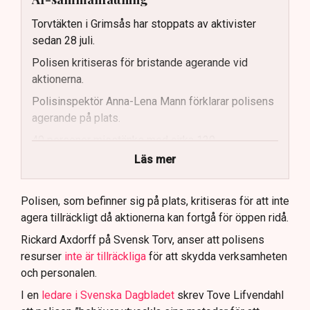
Torvtäkten i Grimsås har stoppats av aktivister
sedan 28 juli.
Polisen kritiseras för bristande agerande vid
aktionerna.
Polisinspektör Anna-Lena Mann förklarar polisens
agerande på plats.
40 personer misstänks med cirka 120
brottsmisstankar kopplade.
Läs mer
Polisen använder drönare och uniformerad polis
för att dokumentera bevis.
Polisen, som befinner sig på plats, kritiseras för att inte
agera tillräckligt då aktionerna kan fortgå för öppen ridå.
Samtidigt är polisarbetet komplext när det gäller
att navigera juridiska rättigheter och gränser.
Rickard Axdorff på Svensk Torv, anser att polisens
resurser
inte är tillräckliga
för att skydda verksamheten
och personalen.
I en
ledare i Svenska Dagbladet
skrev Tove Lifvendahl