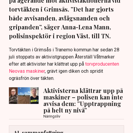
på agerande mot aktivistaktionerna vid
torvtäkten i Grimsås. ”Det har gjorts
både avvisanden, avlägsnanden och
gripanden”, säger Anna-Lena Mann,
polisinspektör i region Väst, till TN.
Torvtäkten i Grimsås i Tranemo kommun har sedan 28
juli stoppats av aktivistgruppen Återställ Våtmarker
efter att aktivister har klättrat upp på
torvproducenten
Neovas maskiner
, grävt igen diken och spridit
ogräsfrön över täkten.
Aktivisterna klättrar upp på
maskiner – polisen kan inte
avvisa dem: ”Upptrappning
på helt ny nivå”
Näringsliv
AI-sammanfattning