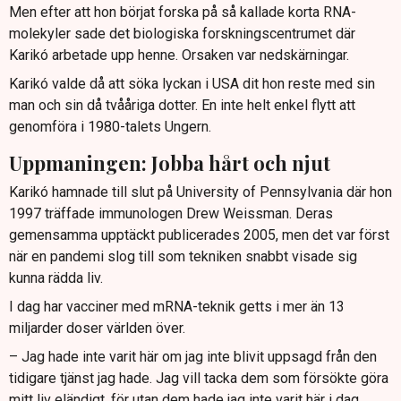
Men efter att hon börjat forska på så kallade korta RNA-
molekyler sade det biologiska forskningscentrumet där
Karikó arbetade upp henne. Orsaken var nedskärningar.
Karikó valde då att söka lyckan i USA dit hon reste med sin
man och sin då tvååriga dotter. En inte helt enkel flytt att
genomföra i 1980-talets Ungern.
Uppmaningen: Jobba hårt och njut
Karikó hamnade till slut på University of Pennsylvania där hon
1997 träffade immunologen Drew Weissman. Deras
gemensamma upptäckt publicerades 2005, men det var först
när en pandemi slog till som tekniken snabbt visade sig
kunna rädda liv.
I dag har vacciner med mRNA-teknik getts i mer än 13
miljarder doser världen över.
– Jag hade inte varit här om jag inte blivit uppsagd från den
tidigare tjänst jag hade. Jag vill tacka dem som försökte göra
mitt liv eländigt, för utan dem hade jag inte varit här i dag,