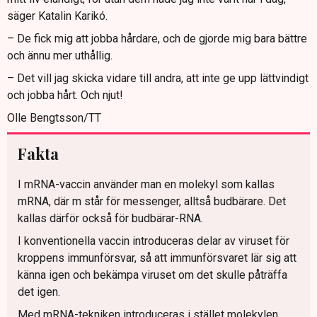
säger Katalin Karikó.
– De fick mig att jobba hårdare, och de gjorde mig bara bättre
och ännu mer uthållig.
– Det vill jag skicka vidare till andra, att inte ge upp lättvindigt
och jobba hårt. Och njut!
Olle Bengtsson/TT
Fakta
I mRNA-vaccin använder man en molekyl som kallas
mRNA, där m står för messenger, alltså budbärare. Det
kallas därför också för budbärar-RNA.
I konventionella vaccin introduceras delar av viruset för
kroppens immunförsvar, så att immunförsvaret lär sig att
känna igen och bekämpa viruset om det skulle påträffa
det igen.
Med mRNA-tekniken introduceras i stället molekylen