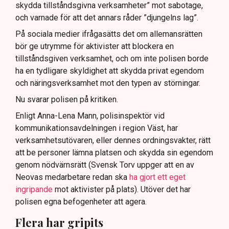
skydda tillståndsgivna verksamheter” mot sabotage,
och varnade för att det annars råder ”djungelns lag”.
På sociala medier ifrågasätts det om allemansrätten
bör ge utrymme för aktivister att blockera en
tillståndsgiven verksamhet, och om inte polisen borde
ha en tydligare skyldighet att skydda privat egendom
och näringsverksamhet mot den typen av störningar.
Nu svarar polisen på kritiken.
Enligt Anna-Lena Mann, polisinspektör vid
kommunikationsavdelningen i region Väst, har
verksamhetsutövaren, eller dennes ordningsvakter, rätt
att be personer lämna platsen och skydda sin egendom
genom nödvärnsrätt (Svensk Torv uppger att en av
Neovas medarbetare redan ska
ha gjort ett eget
ingripande
mot aktivister på plats). Utöver det har
polisen egna befogenheter att agera.
Flera har gripits