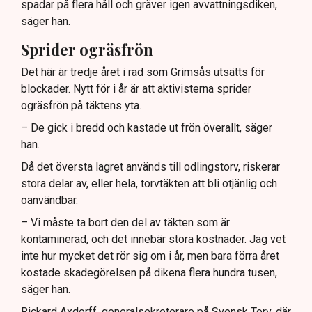
spadar på flera håll och gräver igen avvattningsdiken,
säger han.
Sprider ogräsfrön
Det här är tredje året i rad som Grimsås utsätts för
blockader. Nytt för i år är att aktivisterna sprider
ogräsfrön på täktens yta.
– De gick i bredd och kastade ut frön överallt, säger
han.
Då det översta lagret används till odlingstorv, riskerar
stora delar av, eller hela, torvtäkten att bli otjänlig och
oanvändbar.
– Vi måste ta bort den del av täkten som är
kontaminerad, och det innebär stora kostnader. Jag vet
inte hur mycket det rör sig om i år, men bara förra året
kostade skadegörelsen på dikena flera hundra tusen,
säger han.
Rickard Axdorff, generalsekreterare på Svensk Torv, där