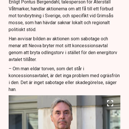
Enligt Pontus Bergendahl, talesperson för Återställ
Våtmarker, handlar aktionerna om att få till ett förbud
mot torvbrytning i Sverige, och specifikt vid Grimsås
mosse, som han hävdar saknar lokalt och regionalt
politiskt stöd.
Han avvisar bilden av aktionen som sabotage och
menar att Neova bryter mot sitt koncessionsavtal
genom att bryta odlingstorv i stället för den energitorv
avtalet tillåter.
– Om man eldar torven, som det står i
koncessionsavtalet, är det inga problem med ogräsfrön
i den. Det är inget sabotage eller skadegörelse, säger
han.