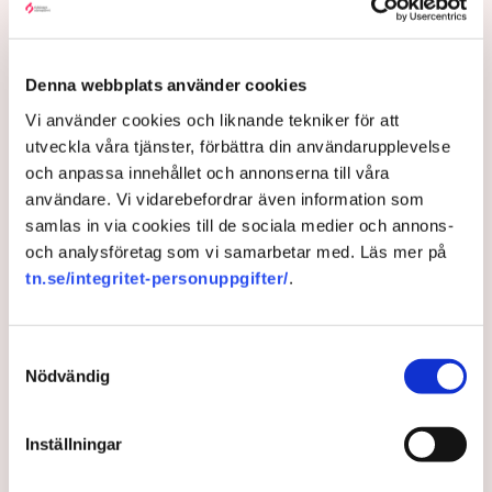
upptagna och kommer att utredas och lagföras, en del i
efterhand. Det är bland annat anledningen till att vi nu
även använder drönare för att dokumentera och säkra
Denna webbplats använder cookies
bevis, säger Anna-Lena Mann.
Vi använder cookies och liknande tekniker för att
utveckla våra tjänster, förbättra din användarupplevelse
och anpassa innehållet och annonserna till våra
Myndigheter
Gripanden
Tranemo kommun
Polisen
användare. Vi vidarebefordrar även information som
Svensk Torv : en naturlig råvara
Allemansrätten
Brott
samlas in via cookies till de sociala medier och annons-
Tove Lifvendahl
Neova
Återställ Våtmarker
Drönare
och analysföretag som vi samarbetar med. Läs mer på
Utredningar
Skadegörelse
Grimsås
tn.se/integritet-personuppgifter/
.
Samtyckesval
Nödvändig
Gabriel Cardona Cervantes
gabriel.cardona.cervantes@tn.se
Inställningar
Publicerad:
6 aug 2026, 12:35
Uppdaterad:
7 aug 2026, 09:58