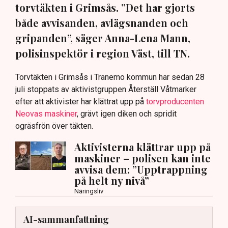
torvtäkten i Grimsås. ”Det har gjorts
både avvisanden, avlägsnanden och
gripanden”, säger Anna-Lena Mann,
polisinspektör i region Väst, till TN.
Torvtäkten i Grimsås i Tranemo kommun har sedan 28
juli stoppats av aktivistgruppen Återställ Våtmarker
efter att aktivister har klättrat upp på
torvproducenten
Neovas maskiner
, grävt igen diken och spridit
ogräsfrön över täkten.
Aktivisterna klättrar upp på
maskiner – polisen kan inte
avvisa dem: ”Upptrappning
på helt ny nivå”
Näringsliv
AI-sammanfattning