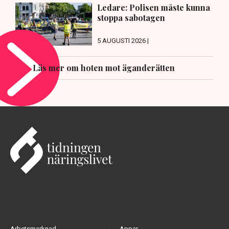
Ledare: Polisen måste kunna
stoppa sabotagen
5 AUGUSTI 2026 |
Läs mer om hoten mot äganderätten
Arbetsmarknad
Appar