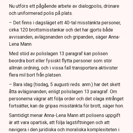
Nu utförs ett pågående arbete av dialogpolis, drönare
och uniformerad polis på plats.
– Det finns i dagsläget ett 40-tal misstänkta personer,
cirka 120 brottsmisstankar och det har gjorts både
avvisanden, avlägsnanden och gripanden, säger Anna-
Lena Mann.
Med stöd av polislagen 13 paragraf kan polisen
beordra bort eller fysiskt flytta personer som stör
allmän ordning, och i vissa fall transportera aktivister
flera mil bort från platsen.
– Bara idag (tisdag, 5 augusti reds. anm.) har det skett
åtta avlägsnanden, enligt polislagen 13 paragraf. Om
personerna vägrar att följa order och det olaga intrånget
fortsätter, kan de gripas misstänkta för brott, säger hon.
Samtidigt menar Anna-Lena Mann att polisens uppgift
är att vara opartisk, att följa lagstiftningen och att
navigera i den juridiska och moraliska komplexiteten i