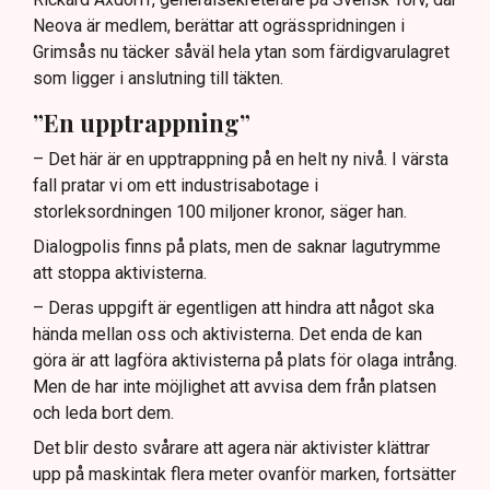
Neova är medlem, berättar att ogrässpridningen i
Grimsås nu täcker såväl hela ytan som färdigvarulagret
som ligger i anslutning till täkten.
”En upptrappning”
– Det här är en upptrappning på en helt ny nivå. I värsta
fall pratar vi om ett industrisabotage i
storleksordningen 100 miljoner kronor, säger han.
Dialogpolis finns på plats, men de saknar lagutrymme
att stoppa aktivisterna.
– Deras uppgift är egentligen att hindra att något ska
hända mellan oss och aktivisterna. Det enda de kan
göra är att lagföra aktivisterna på plats för olaga intrång.
Men de har inte möjlighet att avvisa dem från platsen
och leda bort dem.
Det blir desto svårare att agera när aktivister klättrar
upp på maskintak flera meter ovanför marken, fortsätter