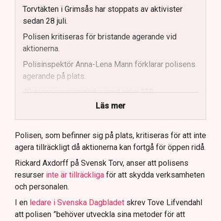
Torvtäkten i Grimsås har stoppats av aktivister
sedan 28 juli.
Polisen kritiseras för bristande agerande vid
aktionerna.
Polisinspektör Anna-Lena Mann förklarar polisens
agerande på plats.
40 personer misstänks med cirka 120
brottsmisstankar kopplade.
Läs mer
Polisen använder drönare och uniformerad polis
för att dokumentera bevis.
Polisen, som befinner sig på plats, kritiseras för att inte
agera tillräckligt då aktionerna kan fortgå för öppen ridå.
Samtidigt är polisarbetet komplext när det gäller
att navigera juridiska rättigheter och gränser.
Rickard Axdorff på Svensk Torv, anser att polisens
resurser
inte är tillräckliga
för att skydda verksamheten
och personalen.
I en
ledare i Svenska Dagbladet
skrev Tove Lifvendahl
att polisen ”behöver utveckla sina metoder för att