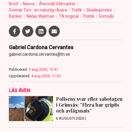
Brott
Neova
Återställ Våtmarker
Svensk Torv : en naturlig råvara
Trafik
Skadegörelse
Banker
Niklas Wykman
TN original
Politik
Grimsås
Gabriel Cardona Cervantes
gabriel.cardona.cervantes@tn.se
Publicerad:
3 aug 2026, 15:41
Uppdaterad:
4 aug 2026, 11:33
LÄS ÄVEN
Polisens svar efter sabotagen
i Grimsås: ”Flera har gripits
och avlägsnats”
6 AUGUSTI 2026 |