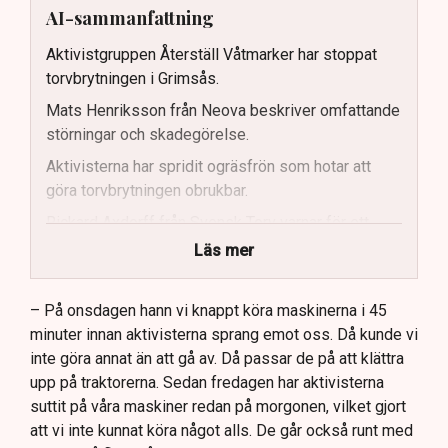
AI-sammanfattning
Aktivistgruppen Återställ Våtmarker har stoppat
torvbrytningen i Grimsås.
Mats Henriksson från Neova beskriver omfattande
störningar och skadegörelse.
Aktivisterna har spridit ogräsfrön som hotar att
göra torvbrytningen obrukbar.
Rickard Axdorff från Svensk Torv varnar för ett
stort ekonomiskt sabotage.
Läs mer
Dialogpolisen på plats står maktlös inför
aktivisternas handlingar.
– På onsdagen hann vi knappt köra maskinerna i 45
minuter innan aktivisterna sprang emot oss. Då kunde vi
Frågor kvarstår om finansiering av illegal aktivism.
inte göra annat än att gå av. Då passar de på att klättra
upp på traktorerna. Sedan fredagen har aktivisterna
suttit på våra maskiner redan på morgonen, vilket gjort
att vi inte kunnat köra något alls. De går också runt med