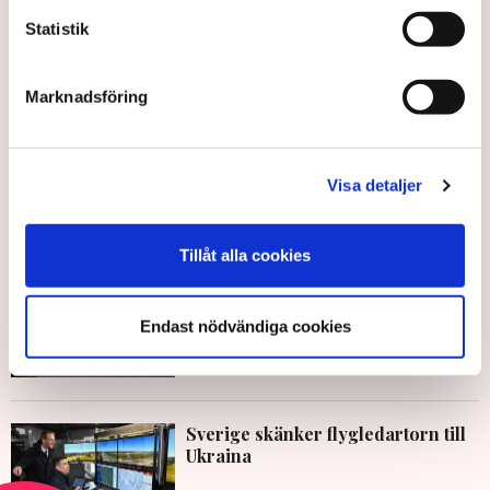
Ramstein-Miesenbach
Statistik
Marknadsföring
TT
Visa detaljer
Publicerad:
15 jan 2023, 18:45
Uppdaterad:
15 jan 2023, 18:57
Tillåt alla cookies
LÄS ÄVEN
EU förlänger nuvarande pristaket
på rysk olja
Endast nödvändiga cookies
16 JULI 2026 |
Sverige skänker flygledartorn till
Ukraina