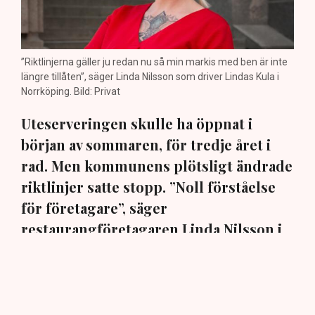
”Riktlinjerna gäller ju redan nu så min markis med ben är inte
längre tillåten”, säger Linda Nilsson som driver Lindas Kula i
Norrköping. Bild: Privat
Uteserveringen skulle ha öppnat i
början av sommaren, för tredje året i
rad. Men kommunens plötsligt ändrade
riktlinjer satte stopp. ”Noll förståelse
för företagare”, säger
restaurangföretagaren Linda Nilsson i
Norrköping till TN.
En markis med fyra ben. Den har hamnat i centrum när
Norrköpings kommun ändrat sina policys för