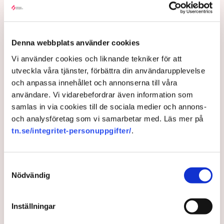
Ukraina och leds av USA.
Kiev har länge efterlyst tyngre vapen – inklusive
stridsvagnar, men västvärlden har förhållit sig motvillig med
Denna webbplats använder cookies
hänvisning till att eventuellt provocera Ryssland.
Vi använder cookies och liknande tekniker för att
– Vi är i en avgörande fas av kriget. Därför är det viktigt att vi
utveckla våra tjänster, förbättra din användarupplevelse
förser Ukraina med de vapen de behöver för att vinna, säger
och anpassa innehållet och annonserna till våra
Stoltenberg.
användare. Vi vidarebefordrar även information som
Trycket på de allierade växer för att gå längre i
samlas in via cookies till de sociala medier och annons-
vapenleveranserna. Tidigare den här månaden har Frankrike,
och analysföretag som vi samarbetar med. Läs mer på
Tyskland och USA lovat skicka stridsfordon av typerna AMX
tn.se/integritet-personuppgifter/
.
10-RC, Marder och Bradley.
I lördags meddelade även Storbritannien att man skickar sina
Samtyckesval
tunga Challenger 2-stridsvagnar till Ukraina.
Nödvändig
Inställningar
Jens Stoltenberg
Handelsblatt
Nato
Vapen
Ukraina
Tyskland
Kiev
Frankrike
USA
Storbritannien
Ryssland