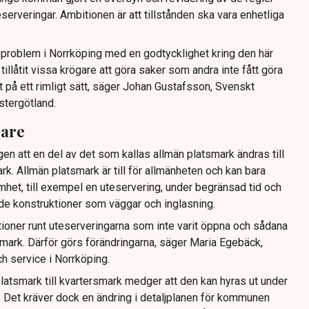
serveringar. Ambitionen är att tillstånden ska vara enhetliga
tt problem i Norrköping med en godtycklighet kring den här
llåtit vissa krögare att göra saker som andra inte fått göra
t på ett rimligt sätt, säger Johan Gustafsson, Svenskt
stergötland.
gare
gen att en del av det som kallas allmän platsmark ändras till
ark. Allmän platsmark är till för allmänheten och kan bara
mhet, till exempel en uteservering, under begränsad tid och
ande konstruktioner som väggar och inglasning.
tioner runt uteserveringarna som inte varit öppna och sådana
ig mark. Därför görs förändringarna, säger Maria Egebäck,
h service i Norrköping.
latsmark till kvartersmark medger att den kan hyras ut under
or. Det kräver dock en ändring i detaljplanen för kommunen