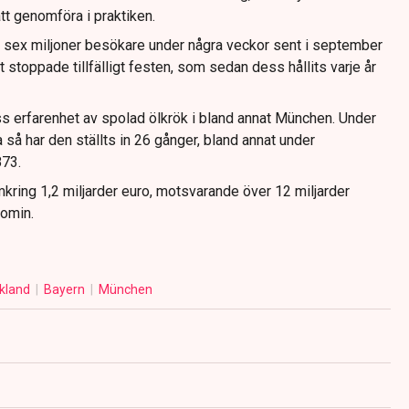
tt genomföra i praktiken.
t sex miljoner besökare under några veckor sent i september
et stoppade tillfälligt festen, som sedan dess hållits varje år
ss erfarenhet av spolad ölkrök i bland annat München. Under
 så har den ställts in 26 gånger, bland annat under
873.
kring 1,2 miljarder euro, motsvarande över 12 miljarder
nomin.
kland
Bayern
München