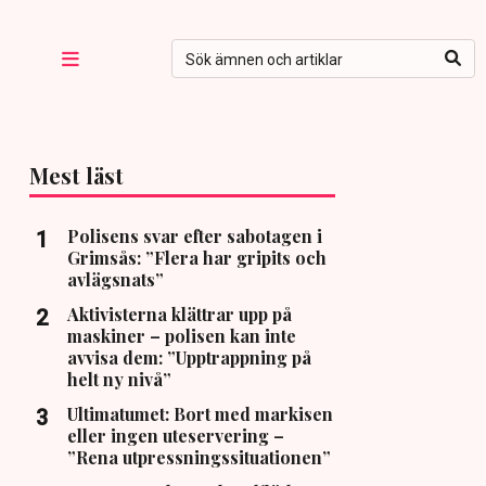
Mest läst
Polisens svar efter sabotagen i
Grimsås: ”Flera har gripits och
avlägsnats”
Aktivisterna klättrar upp på
maskiner – polisen kan inte
avvisa dem: ”Upptrappning på
helt ny nivå”
Ultimatumet: Bort med markisen
eller ingen uteservering –
”Rena utpressningssituationen”