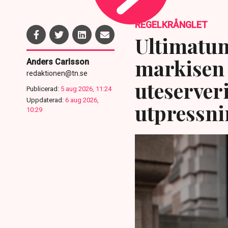
REGELKRÅNGLET
Ultimatum
markisen 
Anders Carlsson
redaktionen@tn.se
uteserver
Publicerad:
5 aug 2026, 11:24
Uppdaterad:
6 aug 2026,
utpressni
10:29