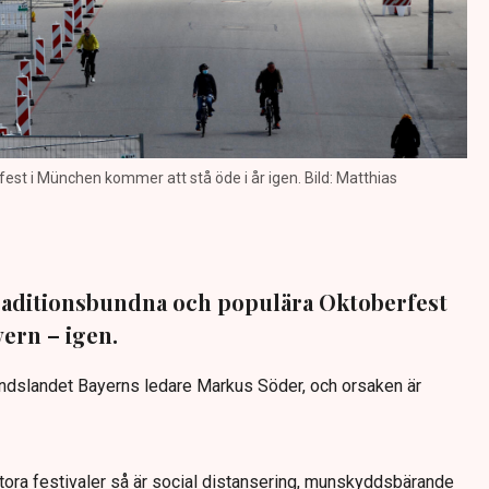
rfest i München kommer att stå öde i år igen. Bild: Matthias
traditionsbundna och populära Oktoberfest
yern – igen.
dslandet Bayerns ledare Markus Söder, och orsaken är
stora festivaler så är social distansering, munskyddsbärande