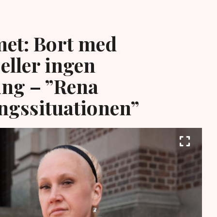
et: Bort med
eller ingen
ing – ”Rena
ngssituationen”