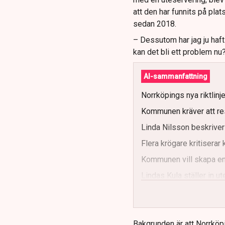
att den har funnits på plat
sedan 2018.
– Dessutom har jag ju haf
kan det bli ett problem nu
AI-sammanfattning
Norrköpings nya riktlinj
Kommunen kräver att re
Linda Nilsson beskriver
Flera krögare kritisera
Kommunen vill skapa enh
Lindas Kula ställer in 
Bakgrunden är att Norrköp