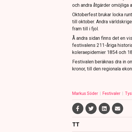
och andra åtgärder omöjliga a
Oktoberfest brukar locka run
till oktober. Andra världskrig
fram till i fjol.
Å andra sidan finns det en vi
festivalens 211-åriga historia
koleraepidemier 1854 och 1
Festivalen beräknas dra in om
kronor, till den regionala eko
Markus Söder
Festivaler
Tys
TT