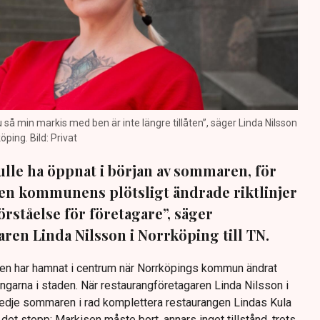
nu så min markis med ben är inte längre tillåten”, säger Linda Nilsson
öping. Bild: Privat
lle ha öppnat i början av sommaren, för
 Men kommunens plötsligt ändrade riktlinjer
förståelse för företagare”, säger
ren Linda Nilsson i Norrköping till TN.
Den har hamnat i centrum när Norrköpings kommun ändrat
ingarna i staden. När restaurangföretagaren Linda Nilsson i
redje sommaren i rad komplettera restaurangen Lindas Kula
det stopp: Markisen måste bort, annars inget tillstånd, trots