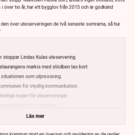
s i över tio år, har ett bygglov från 2015 och är godkänd
t den över uteserveringen de två senaste somrarna, så hur
?
er stoppar Lindas Kulas uteservering.
staurangens markis med stödben tas bort.
 situationen som utpressning.
r kommunen för otydlig kommunikation.
etliga regler för uteserveringar.
uteserveringen för sommaren.
Läs mer
ings kommun gjort en översyn och revidering av de regler