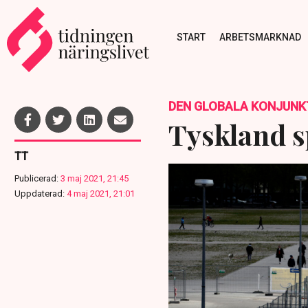
START
ARBETSMARKNAD
DEN GLOBALA KONJUNK
Tyskland s
TT
Publicerad:
3 maj 2021, 21:45
Uppdaterad:
4 maj 2021, 21:01