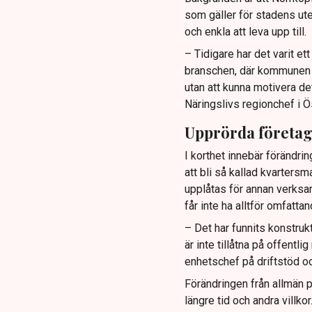
som gäller för stadens ute
och enkla att leva upp till.
– Tidigare har det varit e
branschen, där kommunen ti
utan att kunna motivera de
Näringslivs regionchef i Ö
Upprörda företa
I korthet innebär förändrin
att bli så kallad kvartersm
upplåtas för annan verksa
får inte ha alltför omfatt
– Det har funnits konstruk
är inte tillåtna på offentl
enhetschef på driftstöd oc
Förändringen från allmän p
längre tid och andra villk