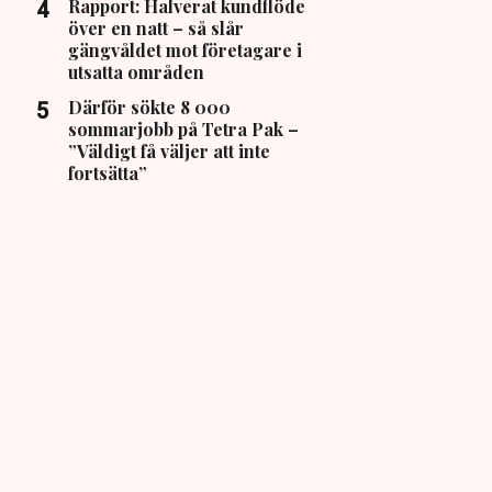
Rapport: Halverat kundflöde
över en natt – så slår
gängvåldet mot företagare i
utsatta områden
Därför sökte 8 000
sommarjobb på Tetra Pak –
”Väldigt få väljer att inte
fortsätta”