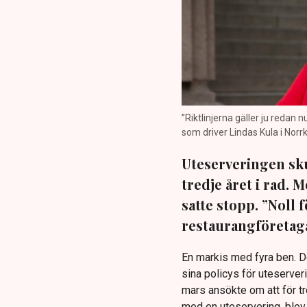
”Riktlinjerna gäller ju redan 
som driver Lindas Kula i Norrk
Uteserveringen sku
tredje året i rad.
satte stopp. ”Noll 
restaurangföretaga
En markis med fyra ben. 
sina policys för uteserver
mars ansökte om att för t
med en uteservering, blev 