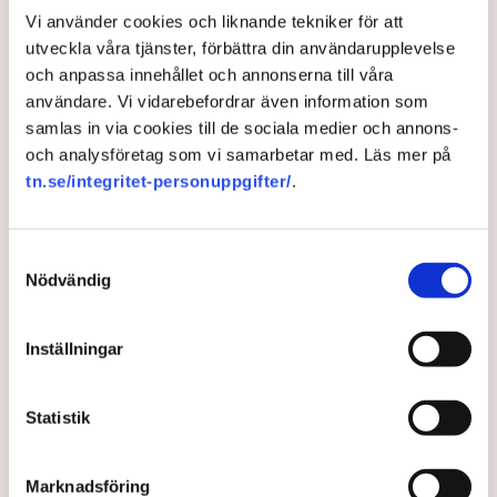
andra länder som USA och Qatar.
Vi använder cookies och liknande tekniker för att
De nya åtgärderna kan utmana ett utkast till en ny lag som
utveckla våra tjänster, förbättra din användarupplevelse
skulle innebära att 100 procent av Tysklands el 2035 ska
och anpassa innehållet och annonserna till våra
komma från förnybara källor.
användare. Vi vidarebefordrar även information som
NyTeknik: Kriget får Tyskland att överväga fortsatt kol- och
samlas in via cookies till de sociala medier och annons-
kärnkraft
och analysföretag som vi samarbetar med. Läs mer på
tn.se/integritet-personuppgifter/
.
Kärnkraft
Kolkraft
Ny Teknik
El
Robert Habeck
Tyskland
Samtyckesval
Qaţār
Ukraina
USA
Ryssland
Neckarwestheim
Nödvändig
Inställningar
Gabriel Cardona Cervantes
gabriel.cardona.cervantes@tn.se
Statistik
Publicerad:
1 mar 2022, 13:31
Marknadsföring
Uppdaterad:
1 mar 2022, 13:50