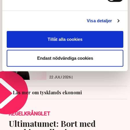
LÄS ÄVEN
Visa detaljer
Uppgifter: 8 000 medarbetare får
gå från BMW
Tillåt alla cookies
29 JULI 2026 |
”Den gröna omvägen tillbaka till
Endast nödvändiga cookies
fossilkraften”
22 JULI 2026 |
Läs mer om tysklands ekonomi
REGELKRÅNGLET
Ultimatumet: Bort med