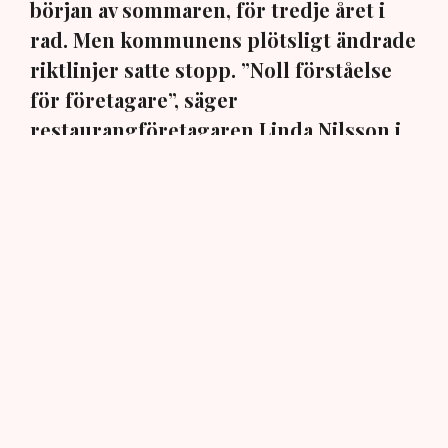
början av sommaren, för tredje året i
rad. Men kommunens plötsligt ändrade
riktlinjer satte stopp. ”Noll förståelse
för företagare”, säger
restaurangföretagaren Linda Nilsson i
Norrköping till TN.
En markis med fyra ben. Den har hamnat i centrum när
Norrköpings kommun ändrat sina policys för
uteserveringarna i staden. När restaurangföretagaren
Linda Nilsson i mars ansökte om att för tredje
sommaren i rad komplettera restaurangen Lindas Kula
med en uteservering, blev det stopp: Markisen måste
bort, annars inget tillstånd, trots att den har funnits på
plats i över tio år, har ett bygglov från 2015 och är
godkänd sedan 2018.
– Dessutom har jag ju haft den över uteserveringen de