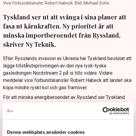
Vice förbundskansler Robert Habeck. Bild: Michael Sohn
Tyskland ser ut att svänga i sina planer att
fasa ut kärnkraften. Ny prioritet är att
minska importberoendet från Ryssland,
skriver Ny Teknik.
Efter Rysslands invasion av Ukraina har Tyskland beslutat att
lägga tillståndsprövningen av den nya rysk-tyska
gasledningen Nordstream 2 på is tills vidare. Vidare
meddelar vice förbundskansler Robert Habeck att landet ska
köpa mindre ryskt kol och gas framöver.
För att minska energiberoendet av Ryssland ser Tyskland
över om de tre kvarvarande kärnkraftverken i Tyskland (Isar 2,
Emsland och Neckarwestheim 2) ska fortsätta drivas.
Tyska makthavare tittar även på andra lösningar som
återuppstarta kolkraft och att dirigera om oljeimporten till
Denna webbplats använder cookies