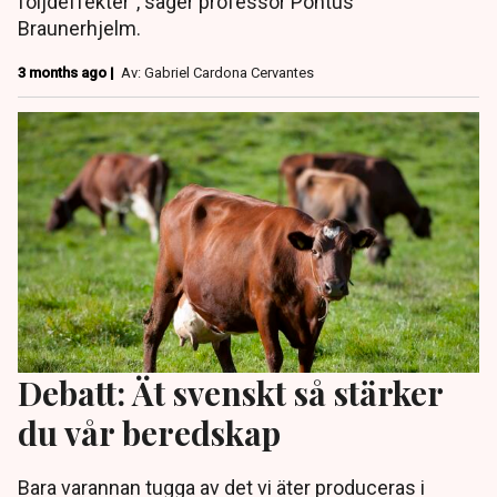
följdeffekter”, säger professor Pontus
Braunerhjelm.
3 months ago |
Av: Gabriel Cardona Cervantes
Debatt: Ät svenskt så stärker
du vår beredskap
Bara varannan tugga av det vi äter produceras i