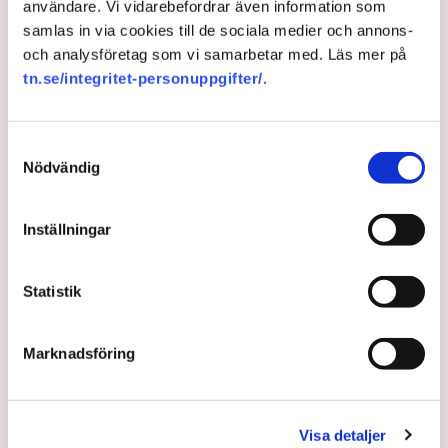
användare. Vi vidarebefordrar även information som
samlas in via cookies till de sociala medier och annons-
och analysföretag som vi samarbetar med. Läs mer på
tn.se/integritet-personuppgifter/
.
Samtyckesval
Nödvändig
”En stark ekonomi är ett lands
främsta försvarslinje”
Inställningar
Investeringarna i försvaret måste också bidra till
tillväxten, driva innovation och stärka landets
Statistik
konkurrenskraft, skriver Frida Wallnor i en ledare i Di.
Marknadsföring
3 months ago |
Av: Redaktionen
Visa detaljer