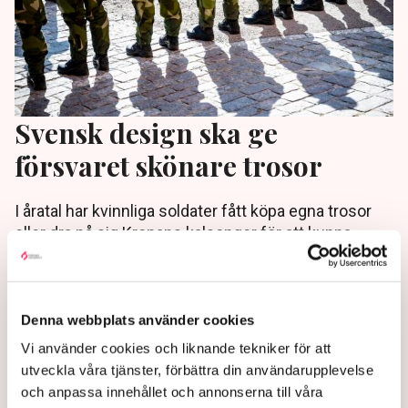
Svensk design ska ge
försvaret skönare trosor
I åratal har kvinnliga soldater fått köpa egna trosor
eller dra på sig Kronans kalsonger för att kunna
utföra sina uppgifter utan resår som skaver och ger
köttsår. Nu kan en lösning vara nära.
3 months ago |
Denna webbplats använder cookies
Vi använder cookies och liknande tekniker för att
utveckla våra tjänster, förbättra din användarupplevelse
och anpassa innehållet och annonserna till våra