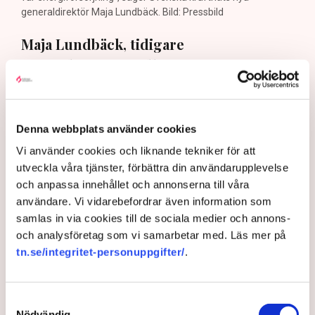
generaldirektör Maja Lundbäck. Bild: Pressbild
Maja Lundbäck, tidigare
statssekreterare till energiminister
Ebba Busch, har precis tagit över som
generaldirektör för Svenska kraftnät.
Nu pekar hon ut vad som väntar: ”Det är
Denna webbplats använder cookies
viktigt att vi kan matcha produktion och
Vi använder cookies och liknande tekniker för att
konsumtion”, säger hon i en exklusiv
utveckla våra tjänster, förbättra din användarupplevelse
och anpassa innehållet och annonserna till våra
intervju med TN.
användare. Vi vidarebefordrar även information som
samlas in via cookies till de sociala medier och annons-
Den 30 juli beslutade regeringen att utse ingenjören och
och analysföretag som vi samarbetar med. Läs mer på
elsystemsexperten Maja Lundbäck till ny
tn.se/integritet-personuppgifter/
.
generaldirektör och chef för det statliga affärsverket
och myndigheten Svenska kraftnät. Hon påbörjade sin
nya tjänst omgående den 3 augusti och efterträder Per
Samtyckesval
Eckemark som sent i fjol fick sluta efter endast sju
Nödvändig