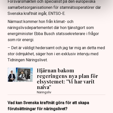
Försvarsmakten och specialist på den europeiska
samarbetsorganisationen för stamnätsoperatörer där
Svenska kraftnät ingår, ENTSO-E.
Närmast kommer hon från klimat- och
näringslivsdepartementet där hon tjänstgjort som
energiminister Ebba Busch statssekreterare i frågor
som rör energi.
– Det är väldigt hedersamt och jag tar mig an detta med
stor ödmjukhet, säger hon i en exklusiv intervju med
Tidningen Näringslivet.
Hjärnan bakom
regeringens nya plan för
elsystemet: ”Vi har varit
naiva”
Näringsliv
Vad kan Svenska kraftnät göra för att skapa
förutsättningar för näringslivet?