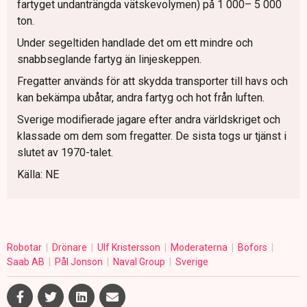
fartyget undanträngda vätskevolymen) på 1 000– 5 000
ton.
Under segeltiden handlade det om ett mindre och
snabbseglande fartyg än linjeskeppen.
Fregatter används för att skydda transporter till havs och
kan bekämpa ubåtar, andra fartyg och hot från luften.
Sverige modifierade jagare efter andra världskriget och
klassade om dem som fregatter. De sista togs ur tjänst i
slutet av 1970-talet.
Källa: NE
Robotar
Drönare
Ulf Kristersson
Moderaterna
Bofors
Saab AB
Pål Jonson
Naval Group
Sverige