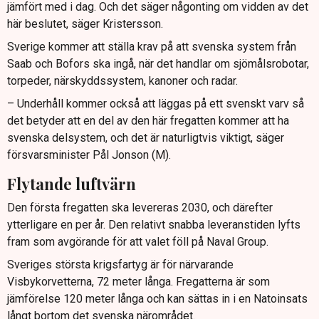
jämfört med i dag. Och det säger någonting om vidden av det
här beslutet, säger Kristersson.
Sverige kommer att ställa krav på att svenska system från
Saab och Bofors ska ingå, när det handlar om sjömålsrobotar,
torpeder, närskyddssystem, kanoner och radar.
– Underhåll kommer också att läggas på ett svenskt varv så
det betyder att en del av den här fregatten kommer att ha
svenska delsystem, och det är naturligtvis viktigt, säger
försvarsminister Pål Jonson (M).
Flytande luftvärn
Den första fregatten ska levereras 2030, och därefter
ytterligare en per år. Den relativt snabba leveranstiden lyfts
fram som avgörande för att valet föll på Naval Group.
Sveriges största krigsfartyg är för närvarande
Visbykorvetterna, 72 meter långa. Fregatterna är som
jämförelse 120 meter långa och kan sättas in i en Natoinsats
långt bortom det svenska närområdet.