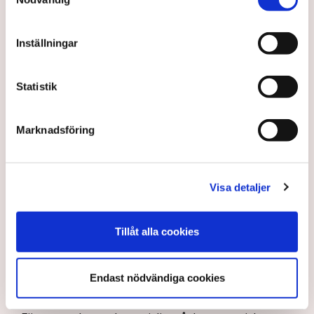
månader på posten.
Inställningar
AI-sammanfattning
Maja Lundbäck är ny generaldirektör för Svenska
Statistik
kraftnät.
Hon betonar behovet av stabil elförsörjning för
industrin.
Marknadsföring
Vinterns drift och beredskap blir en tidig prioritet.
Myndigheten ska förbereda sig för ny ellag 2027.
Visa detaljer
Maja Lundbäck vill se en mer proaktiv
Läs mer
systemoperatör.
Tillåt alla cookies
Nya utlandsförbindelser ska analyseras noggrant.
Maja Lundbäck är energisystemsingenjör i botten och
har två tidigare omgångar hos Svenska kraftnät i
Endast nödvändiga cookies
bagaget. Därutöver har hon varit analytiker på
Strålsäkerhetsmyndigheten, chefsingenjör hos