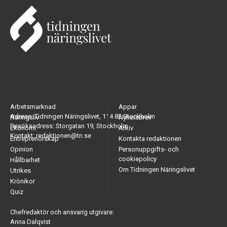
Arbetsmarknad
Appar
Adress: Tidningen Näringslivet, 114 82 Stockholm
Näringsliv
Nyhetsbrev
Besöksadress: Storgatan 19, Stockholm
Ekonomi
Arkiv
Kontakt: redaktionen@tn.se
Entreprenörskap
Kontakta redaktionen
Opinion
Personuppgifts- och
cookiepolicy
Hållbarhet
Om Tidningen Näringslivet
Utrikes
Krönikor
Quiz
Chefredaktör och ansvarig utgivare:
Anna Dalqvist