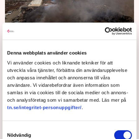
Strider rasar trots samtal om
humanitär hjälp
Denna webbplats använder cookies
Vi använder cookies och liknande tekniker för att
Samtal pågår på flera fronter om Rysslands invasion
utveckla våra tjänster, förbättra din användarupplevelse
av Ukraina.
och anpassa innehållet och annonserna till våra
4 years ago |
Av: TT
användare. Vi vidarebefordrar även information som
samlas in via cookies till de sociala medier och annons-
och analysföretag som vi samarbetar med. Läs mer på
tn.se/integritet-personuppgifter/
.
Samtyckesval
Nödvändig