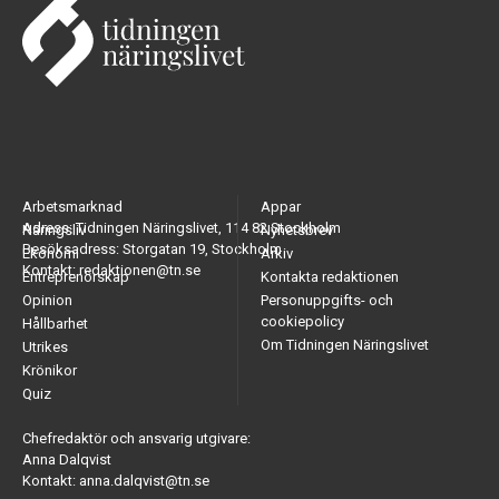
Arbetsmarknad
Appar
Adress: Tidningen Näringslivet, 114 82 Stockholm
Näringsliv
Nyhetsbrev
Besöksadress: Storgatan 19, Stockholm
Ekonomi
Arkiv
Kontakt: redaktionen@tn.se
Entreprenörskap
Kontakta redaktionen
Opinion
Personuppgifts- och
cookiepolicy
Hållbarhet
Om Tidningen Näringslivet
Utrikes
Krönikor
Quiz
Chefredaktör och ansvarig utgivare:
Anna Dalqvist
Kontakt: anna.dalqvist@tn.se