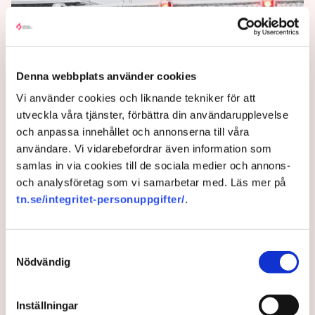
Denna webbplats använder cookies
Vi använder cookies och liknande tekniker för att
utveckla våra tjänster, förbättra din användarupplevelse
och anpassa innehållet och annonserna till våra
användare. Vi vidarebefordrar även information som
Finland stänger hela gränsen
samlas in via cookies till de sociala medier och annons-
mot Ryssland
och analysföretag som vi samarbetar med. Läs mer på
tn.se/integritet-personuppgifter/
.
Finland stänger den sista öppna gränsövergången
mot Ryssland meddelar landets statsminister
Samtyckesval
Petteri Orpo.
Nödvändig
2 years ago |
Av: TT
Inställningar