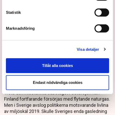
Statistik
Marknadsföring
Visa detaljer
Så sumpade politikerna
Tillåt alla cookies
Sveriges gasberedskap – då
stannar industrin
Endast nödvändiga cookies
Trots det misstänkta sabotaget i Östersjön kan
Finland fortfarande försörjas med flytande naturgas.
Men i Sverige avslog politikerna motsvarande livlina
av miljöskäl 2019. Skulle Sveriges enda gasledning