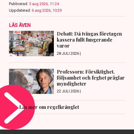
Publicerad:
5 aug 2026, 11:24
Uppdaterad:
6 aug 2026, 10:29
LÄS ÄVEN
Debatt: Då tvingas företagen
kassera fullt fungerande
varor
28 JULI 2026 |
Professorn: Försiktighet,
följsamhet och feghet präglar
myndigheter
22 JULI 2026 |
Läs mer om regelkrånglet