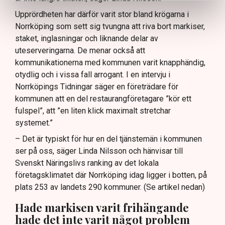
Upprördheten har därför varit stor bland krögarna i
Norrköping som sett sig tvungna att riva bort markiser,
staket, inglasningar och liknande delar av
uteserveringarna. De menar också att
kommunikationerna med kommunen varit knapphändig,
otydlig och i vissa fall arrogant. I en intervju i
Norrköpings Tidningar säger en företrädare för
kommunen att en del restaurangföretagare ”kör ett
fulspel”, att ”en liten klick maximalt stretchar
systemet.”
– Det är typiskt för hur en del tjänstemän i kommunen
ser på oss, säger Linda Nilsson och hänvisar till
Svenskt Näringslivs ranking av det lokala
företagsklimatet där Norrköping idag ligger i botten, på
plats 253 av landets 290 kommuner. (Se artikel nedan)
Hade markisen varit frihängande
hade det inte varit något problem