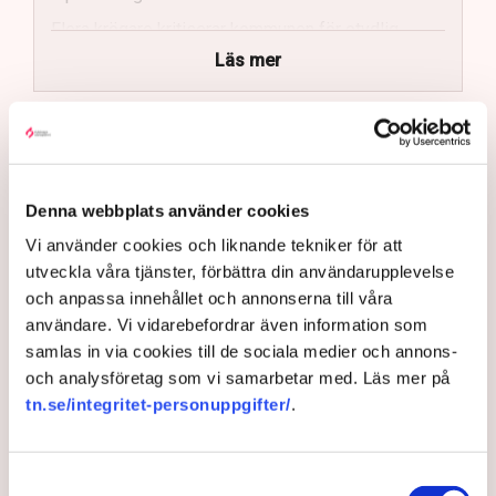
Flera krögare kritiserar kommunen för otydlig
kommunikation.
Läs mer
Kommunen vill skapa enhetliga regler för
uteserveringar.
Bakgrunden är att Norrköpings kommun gjort en
översyn och revidering av de regler som gäller för
Lindas Kula ställer in uteserveringen för
stadens uteserveringar. Ambitionen är att tillstånden
sommaren.
ska vara enhetliga och enkla att leva upp till.
Denna webbplats använder cookies
– Tidigare har det varit ett problem i Norrköping med en
Vi använder cookies och liknande tekniker för att
godtycklighet kring den här branschen, där kommunen
utveckla våra tjänster, förbättra din användarupplevelse
tillåtit vissa krögare att göra saker som andra inte fått
och anpassa innehållet och annonserna till våra
göra utan att kunna motivera det på ett rimligt sätt,
användare. Vi vidarebefordrar även information som
säger Johan Gustafsson, Svenskt Näringslivs
samlas in via cookies till de sociala medier och annons-
regionchef i Östergötland.
och analysföretag som vi samarbetar med. Läs mer på
tn.se/integritet-personuppgifter/
.
Upprörda företagare
I korthet innebär förändringen att en del av det som
Samtyckesval
kallas allmän platsmark ändras till att bli så kallad