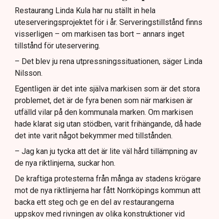
Restaurang Linda Kula har nu ställt in hela
uteserveringsprojektet för i år. Serveringstillstånd finns
visserligen – om markisen tas bort – annars inget
tillstånd för uteservering.
– Det blev ju rena utpressningssituationen, säger Linda
Nilsson.
Egentligen är det inte själva markisen som är det stora
problemet, det är de fyra benen som när markisen är
utfälld vilar på den kommunala marken. Om markisen
hade klarat sig utan stödben, varit frihängande, då hade
det inte varit något bekymmer med tillstånden.
– Jag kan ju tycka att det är lite väl hård tillämpning av
de nya riktlinjerna, suckar hon.
De kraftiga protesterna från många av stadens krögare
mot de nya riktlinjerna har fått Norrköpings kommun att
backa ett steg och ge en del av restaurangerna
uppskov med rivningen av olika konstruktioner vid