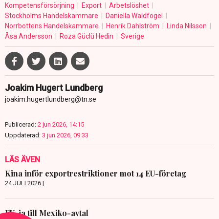
Kompetensförsörjning
Export
Arbetslöshet
Stockholms Handelskammare
Daniella Waldfogel
Norrbottens Handelskammare
Henrik Dahlström
Linda Nilsson
Åsa Andersson
Roza Güclü Hedin
Sverige
Joakim Hugert Lundberg
joakim.hugertlundberg@tn.se
Publicerad:
2 jun 2026, 14:15
Uppdaterad:
3 jun 2026, 09:33
LÄS ÄVEN
Kina inför exportrestriktioner mot 14 EU-företag
24 JULI 2026 |
EU-ja till Mexiko-avtal