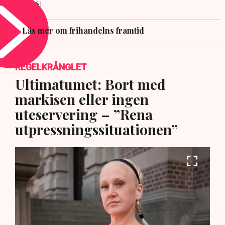
8 JULI 2026 |
Läs mer om frihandelns framtid
REGELKRÅNGLET
Ultimatumet: Bort med
markisen eller ingen
uteservering – ”Rena
utpressningssituationen”