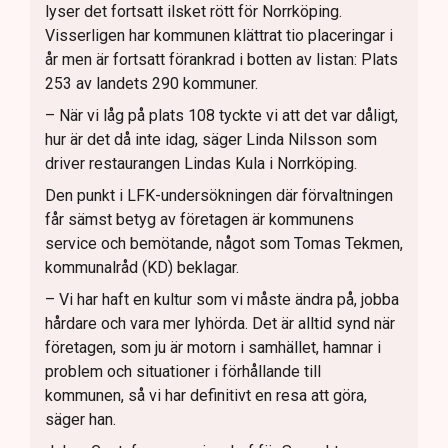
lyser det fortsatt ilsket rött för Norrköping.
Visserligen har kommunen klättrat tio placeringar i
år men är fortsatt förankrad i botten av listan: Plats
253 av landets 290 kommuner.
– När vi låg på plats 108 tyckte vi att det var dåligt,
hur är det då inte idag, säger Linda Nilsson som
driver restaurangen Lindas Kula i Norrköping.
Den punkt i LFK-undersökningen där förvaltningen
får sämst betyg av företagen är kommunens
service och bemötande, något som Tomas Tekmen,
kommunalråd (KD) beklagar.
– Vi har haft en kultur som vi måste ändra på, jobba
hårdare och vara mer lyhörda. Det är alltid synd när
företagen, som ju är motorn i samhället, hamnar i
problem och situationer i förhållande till
kommunen, så vi har definitivt en resa att göra,
säger han.