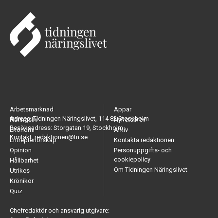
Arbetsmarknad
Appar
Adress: Tidningen Näringslivet, 114 82 Stockholm
Näringsliv
Nyhetsbrev
Besöksadress: Storgatan 19, Stockholm
Ekonomi
Arkiv
Kontakt: redaktionen@tn.se
Entreprenörskap
Kontakta redaktionen
Opinion
Personuppgifts- och
cookiepolicy
Hållbarhet
Om Tidningen Näringslivet
Utrikes
Krönikor
Quiz
Chefredaktör och ansvarig utgivare: