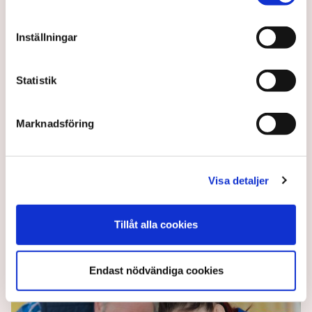
Inställningar
Statistik
LKAB: ”Vi ser med oro på
Marknadsföring
utvecklingen”
Visa detaljer
En tiondel av LKAB:s transporter påverkas av
stoppet Hormuzsundet, rapporterar SVT.
Tillåt alla cookies
5 months ago |
Av: Redaktionen
Endast nödvändiga cookies