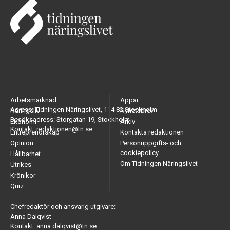
Arbetsmarknad
Appar
Adress: Tidningen Näringslivet, 114 82 Stockholm
Näringsliv
Nyhetsbrev
Besöksadress: Storgatan 19, Stockholm
Ekonomi
Arkiv
Kontakt: redaktionen@tn.se
Entreprenörskap
Kontakta redaktionen
Opinion
Personuppgifts- och
cookiepolicy
Hållbarhet
Om Tidningen Näringslivet
Utrikes
Krönikor
Quiz
Chefredaktör och ansvarig utgivare:
Anna Dalqvist
Kontakt: anna.dalqvist@tn.se