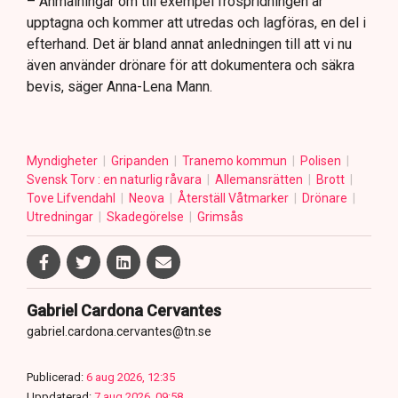
– Anmälningar om till exempel fröspridningen är
upptagna och kommer att utredas och lagföras, en del i
efterhand. Det är bland annat anledningen till att vi nu
även använder drönare för att dokumentera och säkra
bevis, säger Anna-Lena Mann.
Myndigheter
Gripanden
Tranemo kommun
Polisen
Svensk Torv : en naturlig råvara
Allemansrätten
Brott
Tove Lifvendahl
Neova
Återställ Våtmarker
Drönare
Utredningar
Skadegörelse
Grimsås
Gabriel Cardona Cervantes
gabriel.cardona.cervantes@tn.se
Publicerad:
6 aug 2026, 12:35
Uppdaterad:
7 aug 2026, 09:58