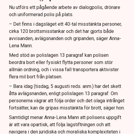
Nu utförs ett pågående arbete av dialogpolis, drönare
och uniformerad polis på plats.
– Det finns i dagsläget ett 40-tal misstänkta personer,
cirka 120 brottsmisstankar och det har gjorts både
avvisanden, avlägsnanden och gripanden, säger Anna-
Lena Mann.
Med stöd av polislagen 13 paragraf kan polisen
beordra bort eller fysiskt flytta personer som stör
allmän ordning, och i vissa fall transportera aktivister
flera mil bort från platsen.
– Bara idag (tisdag, 5 augusti reds. anm.) har det skett
åtta avlägsnanden, enligt polislagen 13 paragraf. Om
personerna vägrar att följa order och det olaga intrånget
fortsätter, kan de gripas misstänkta för brott, säger hon.
Samtidigt menar Anna-Lena Mann att polisens uppgift
är att vara opartisk, att följa lagstiftningen och att
navigera i den juridiska och moraliska komplexiteten i