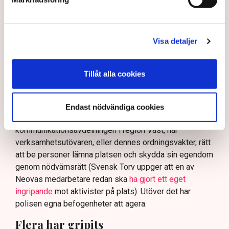
skydda tillståndsgivna verksamheter” mot sabotage,
och varnade för att det annars råder ”djungelns lag”.
På sociala medier ifrågasätts det om allemansrätten
Visa detaljer
bör ge utrymme för aktivister att blockera en
tillståndsgiven verksamhet, och om inte polisen borde
ha en tydligare skyldighet att skydda privat egendom
Tillåt alla cookies
och näringsverksamhet mot den typen av störningar.
Nu svarar polisen på kritiken.
Endast nödvändiga cookies
Enligt Anna-Lena Mann, polisinspektör vid
kommunikationsavdelningen i region Väst, har
verksamhetsutövaren, eller dennes ordningsvakter, rätt
att be personer lämna platsen och skydda sin egendom
genom nödvärnsrätt (Svensk Torv uppger att en av
Neovas medarbetare redan ska
ha gjort ett eget
ingripande
mot aktivister på plats). Utöver det har
polisen egna befogenheter att agera.
Flera har gripits