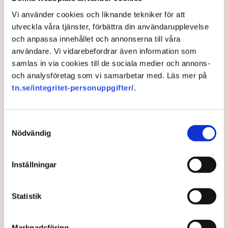
Torvtäkten i Grimsås har stoppats av aktivister
Vi använder cookies och liknande tekniker för att
sedan 28 juli.
utveckla våra tjänster, förbättra din användarupplevelse
och anpassa innehållet och annonserna till våra
Polisen kritiseras för bristande agerande vid
användare. Vi vidarebefordrar även information som
aktionerna.
samlas in via cookies till de sociala medier och annons-
Polisinspektör Anna-Lena Mann förklarar polisens
och analysföretag som vi samarbetar med. Läs mer på
agerande på plats.
tn.se/integritet-personuppgifter/
.
40 personer misstänks med cirka 120
brottsmisstankar kopplade.
Läs mer
Samtyckesval
Polisen använder drönare och uniformerad polis
Nödvändig
för att dokumentera bevis.
Polisen, som befinner sig på plats, kritiseras för att inte
agera tillräckligt då aktionerna kan fortgå för öppen ridå.
Samtidigt är polisarbetet komplext när det gäller
Inställningar
att navigera juridiska rättigheter och gränser.
Rickard Axdorff på Svensk Torv, anser att polisens
resurser
inte är tillräckliga
för att skydda verksamheten
och personalen.
Statistik
I en
ledare i Svenska Dagbladet
skrev Tove Lifvendahl
att polisen ”behöver utveckla sina metoder för att
Marknadsföring