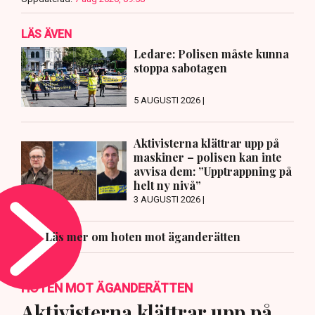
LÄS ÄVEN
Ledare: Polisen måste kunna
stoppa sabotagen
5 AUGUSTI 2026 |
Aktivisterna klättrar upp på
maskiner – polisen kan inte
avvisa dem: ”Upptrappning på
helt ny nivå”
3 AUGUSTI 2026 |
Läs mer om hoten mot äganderätten
HOTEN MOT ÄGANDERÄTTEN
Aktivisterna klättrar upp på