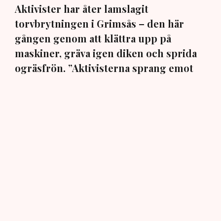
Aktivister har åter lamslagit
torvbrytningen i Grimsås – den här
gången genom att klättra upp på
maskiner, gräva igen diken och sprida
ogräsfrön. ”Aktivisterna sprang emot
oss”, säger Mats Henriksson,
tillståndsansvarig på Neova, till TN. Nu
varnar branschen för skador på
uppemot 100 miljoner kronor.
Brytningen av torvtäkten i Grimsås lamslås av
aktivistgruppen Återställ Våtmarker. Mats Henriksson,
tillståndsansvarig på Neova, som befinner sig på plats,
beskriver hur ett 40-tal personer spred ut sig över den
tillståndsgivna verksamhetsytan förra veckan och
stoppade all pågående verksamhet.