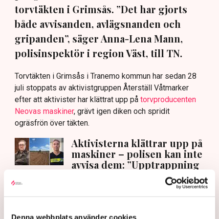
torvtäkten i Grimsås. ”Det har gjorts
både avvisanden, avlägsnanden och
gripanden”, säger Anna-Lena Mann,
polisinspektör i region Väst, till TN.
Torvtäkten i Grimsås i Tranemo kommun har sedan 28
juli stoppats av aktivistgruppen Återställ Våtmarker
efter att aktivister har klättrat upp på
torvproducenten
Neovas maskiner
, grävt igen diken och spridit
ogräsfrön över täkten.
Aktivisterna klättrar upp på
maskiner – polisen kan inte
avvisa dem: ”Upptrappning
på helt ny nivå”
Näringsliv
AI-sammanfattning
Denna webbplats använder cookies