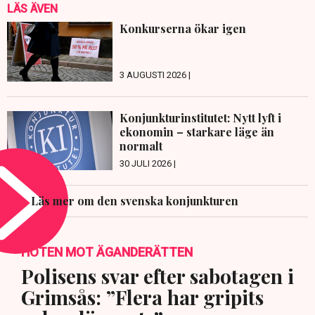
LÄS ÄVEN
Konkurserna ökar igen
3 AUGUSTI 2026 |
Konjunkturinstitutet: Nytt lyft i
ekonomin – starkare läge än
normalt
30 JULI 2026 |
Läs mer om den svenska konjunkturen
HOTEN MOT ÄGANDERÄTTEN
Polisens svar efter sabotagen i
Grimsås: ”Flera har gripits