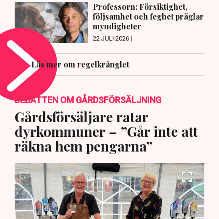
Professorn: Försiktighet,
följsamhet och feghet präglar
myndigheter
22 JULI 2026 |
Läs mer om regelkrånglet
DEBATTEN OM GÅRDSFÖRSÄLJNING
Gårdsförsäljare ratar
dyrkommuner – ”Går inte att
räkna hem pengarna”