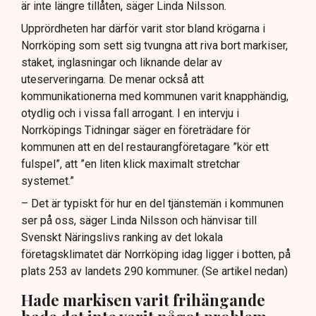
är inte längre tillåten, säger Linda Nilsson.
Upprördheten har därför varit stor bland krögarna i
Norrköping som sett sig tvungna att riva bort markiser,
staket, inglasningar och liknande delar av
uteserveringarna. De menar också att
kommunikationerna med kommunen varit knapphändig,
otydlig och i vissa fall arrogant. I en intervju i
Norrköpings Tidningar säger en företrädare för
kommunen att en del restaurangföretagare ”kör ett
fulspel”, att ”en liten klick maximalt stretchar
systemet.”
– Det är typiskt för hur en del tjänstemän i kommunen
ser på oss, säger Linda Nilsson och hänvisar till
Svenskt Näringslivs ranking av det lokala
företagsklimatet där Norrköping idag ligger i botten, på
plats 253 av landets 290 kommuner. (Se artikel nedan)
Hade markisen varit frihängande