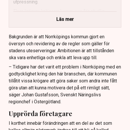
utpressning.
Flera krögare kritiserar kommunen för otydlig
kommunikation.
Läs mer
Kommunen vill skapa enhetliga regler för
uteserveringar.
Bakgrunden är att Norrköpings kommun gjort en
översyn och revidering av de regler som gäller för
Lindas Kula ställer in uteserveringen för
stadens uteserveringar. Ambitionen är att tillstånden
sommaren.
ska vara enhetliga och enkla att leva upp till.
– Tidigare har det varit ett problem i Norrköping med en
godtycklighet kring den här branschen, där kommunen
tillåtit vissa krögare att göra saker som andra inte fått
göra utan att kunna motivera det på ett rimligt sätt,
säger Johan Gustafsson, Svenskt Näringslivs
regionchef i Östergötland.
Upprörda företagare
I korthet innebär förändringen att en del av det som