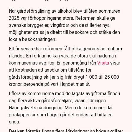
När gårdsförsäljning av alkohol blev tillåten sommaren
2025 var förhoppningarna stora. Reformen skulle ge
svenska bryggerier, vingårdar och destillerier nya
möjligheter att sälja direkt till besökare och stärka den
lokala besöksnäringen.
Ett år senare har reformen fått olika genomslag runt om
i landet. En förklaring kan vara de stora skillnaderna i
kommunernas avgifter. En genomgång från
Visita
visar
att kostnaden att ansöka om tillstånd för
gårdsförsäljning skiljer sig från drygt 1 000 till 25 000
kronor, beroende på vart i landet man är.
I flera av kommunerna med de lägsta avgifterna finns i
dag flera aktiva gårdsförsäljare, visar Tidningen
Näringslivets rundringning. Men i de kommuner där
prislappen är som högst går det endast att hitta en
enda.
Det kan förstås finnas flera förklaringar än höga avgifter