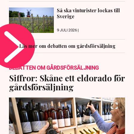
Så ska vinturister lockas till
Sverige
9 JULI 2026 |
Läs mer om debatten om gårdsförsäljning
DEBATTEN OM GÅRDSFÖRSÄLJNING
Siffror: Skåne ett eldorado för
gårdsförsäljning