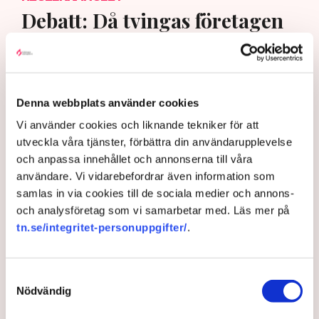
Debatt: Då tvingas företagen
kassera fullt fungerande
varor
Denna webbplats använder cookies
Vi använder cookies och liknande tekniker för att
utveckla våra tjänster, förbättra din användarupplevelse
och anpassa innehållet och annonserna till våra
användare. Vi vidarebefordrar även information som
samlas in via cookies till de sociala medier och annons-
och analysföretag som vi samarbetar med. Läs mer på
tn.se/integritet-personuppgifter/
.
Genrebild. Bild: Fredrik Sandberg/TT
Samtyckesval
Även om EU:s konsumentmaktsdirektiv
Nödvändig
träder i kraft den 1 januari 2027, så är