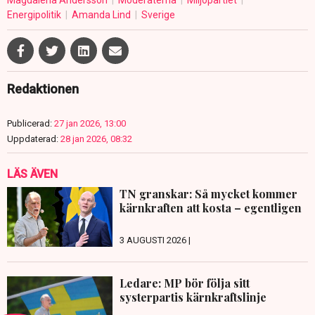
Magdalena Andersson
Moderaterna
Miljöpartiet
Energipolitik
Amanda Lind
Sverige
Redaktionen
Publicerad:
27 jan 2026, 13:00
Uppdaterad:
28 jan 2026, 08:32
LÄS ÄVEN
TN granskar: Så mycket kommer
kärnkraften att kosta – egentligen
3 AUGUSTI 2026 |
Ledare: MP bör följa sitt
systerpartis kärnkraftslinje