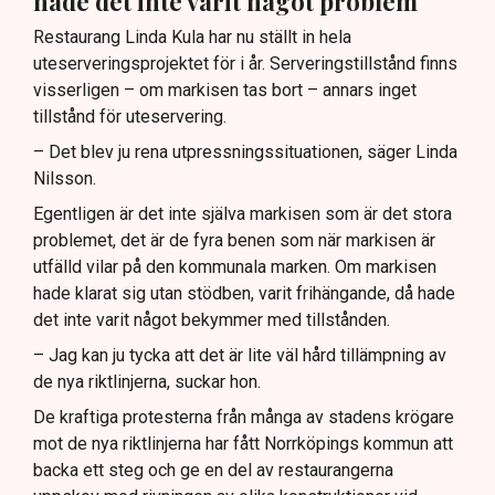
hade det inte varit något problem
Restaurang Linda Kula har nu ställt in hela
uteserveringsprojektet för i år. Serveringstillstånd finns
visserligen – om markisen tas bort – annars inget
tillstånd för uteservering.
– Det blev ju rena utpressningssituationen, säger Linda
Nilsson.
Egentligen är det inte själva markisen som är det stora
problemet, det är de fyra benen som när markisen är
utfälld vilar på den kommunala marken. Om markisen
hade klarat sig utan stödben, varit frihängande, då hade
det inte varit något bekymmer med tillstånden.
– Jag kan ju tycka att det är lite väl hård tillämpning av
de nya riktlinjerna, suckar hon.
De kraftiga protesterna från många av stadens krögare
mot de nya riktlinjerna har fått Norrköpings kommun att
backa ett steg och ge en del av restaurangerna