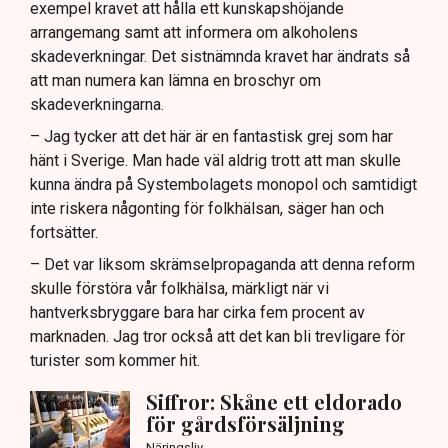
exempel kravet att hålla ett kunskapshöjande
arrangemang samt att informera om alkoholens
skadeverkningar. Det sistnämnda kravet har ändrats så
att man numera kan lämna en broschyr om
skadeverkningarna.
– Jag tycker att det här är en fantastisk grej som har
hänt i Sverige. Man hade väl aldrig trott att man skulle
kunna ändra på Systembolagets monopol och samtidigt
inte riskera någonting för folkhälsan, säger han och
fortsätter.
– Det var liksom skrämselpropaganda att denna reform
skulle förstöra vår folkhälsa, märkligt när vi
hantverksbryggare bara har cirka fem procent av
marknaden. Jag tror också att det kan bli trevligare för
turister som kommer hit.
Siffror: Skåne ett eldorado
för gårdsförsäljning
Näringsliv