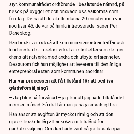
styr, kommunalrådet ordförande i beslutande nämnd, på
besök på byggeriet och önskade oss välkomna som
företag. De sa att de skulle stanna 20 minuter men var
nog kvar 45, de var så himla intresserade, säger Per
Daneskog.
Han beskriver också att kommunen anordnar träffar och
lunchmöten för företag, vilket är roligt eftersom det ger
chans att nätverka med andra och utbyta erfarenheter.
Dessutom fick han möjlighet att leverera till den årliga
entreprenörsfesten som kommunen anordnar.
Hur var processen att få tillstånd för att bedriva
gårdsförsäljning?
– Jag blev så förvånad – jag tror att jag hade tillståndet
inom en månad. Så det får man ju säga är väldigt bra.
Han anser att avgiften är mycket rimlig och att den
gjorde tröskeln låg att ansöka om tillstånd för
gårdsförsäljning. Om den hade varit några tusenlappar