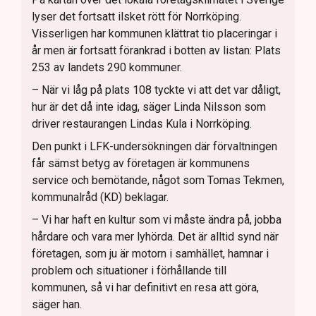
lyser det fortsatt ilsket rött för Norrköping.
Visserligen har kommunen klättrat tio placeringar i
år men är fortsatt förankrad i botten av listan: Plats
253 av landets 290 kommuner.
– När vi låg på plats 108 tyckte vi att det var dåligt,
hur är det då inte idag, säger Linda Nilsson som
driver restaurangen Lindas Kula i Norrköping.
Den punkt i LFK-undersökningen där förvaltningen
får sämst betyg av företagen är kommunens
service och bemötande, något som Tomas Tekmen,
kommunalråd (KD) beklagar.
– Vi har haft en kultur som vi måste ändra på, jobba
hårdare och vara mer lyhörda. Det är alltid synd när
företagen, som ju är motorn i samhället, hamnar i
problem och situationer i förhållande till
kommunen, så vi har definitivt en resa att göra,
säger han.