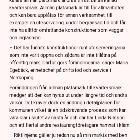
kallas allmän platsmark ändras till att bli så kallad
kvartersmark. Allmän platsmark är till för allmänheten
och kan bara upplåtas för annan verksamhet, till
exempel en uteservering, under begränsad tid och får
inte ha alltför omfattande konstruktioner som väggar
och inglasning.
– Det har funnits konstruktioner runt uteserveringarna
som inte varit öppna och sådana är inte tillåtna på
offentlig mark. Därför görs förändringarna, säger Maria
Egebäck, enhetschef på driftstöd och service i
Norrköping.
Förändringen från allmän platsmark till kvartersmark
medger att den kan hyras ut under längre tid och andra
villkor. Det kräver dock en ändring i detaljplanen för
kommunen vilket är en tidskrävande process som kan
vara klar i slutet av nästa år och där har Linda Nilsson
och ett flertal andra restaurangföretagare hamnat i kläm.
– Riktlinjerna gäller ju redan nu så min markis med ben