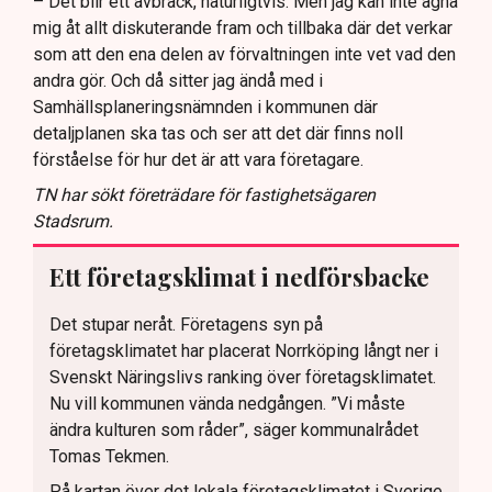
– Det blir ett avbräck, naturligtvis. Men jag kan inte ägna
mig åt allt diskuterande fram och tillbaka där det verkar
som att den ena delen av förvaltningen inte vet vad den
andra gör. Och då sitter jag ändå med i
Samhällsplaneringsnämnden i kommunen där
detaljplanen ska tas och ser att det där finns noll
förståelse för hur det är att vara företagare.
TN har sökt företrädare för fastighetsägaren
Stadsrum.
Ett företagsklimat i nedförsbacke
Det stupar neråt. Företagens syn på
företagsklimatet har placerat Norrköping långt ner i
Svenskt Näringslivs ranking över företagsklimatet.
Nu vill kommunen vända nedgången. ”Vi måste
ändra kulturen som råder”, säger kommunalrådet
Tomas Tekmen.
På kartan över det lokala företagsklimatet i Sverige