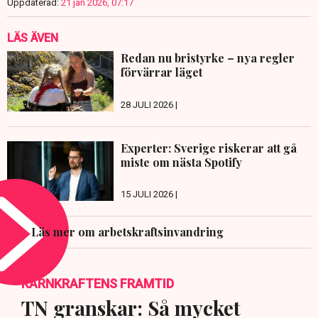
Uppdaterad:
21 jan 2026, 07:17
LÄS ÄVEN
Redan nu bristyrke – nya regler
förvärrar läget
28 JULI 2026 |
Experter: Sverige riskerar att gå
miste om nästa Spotify
15 JULI 2026 |
Läs mer om arbetskraftsinvandring
KÄRNKRAFTENS FRAMTID
TN granskar: Så mycket