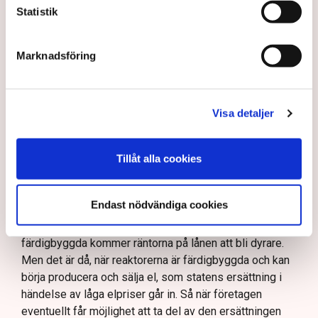
som modellen är tänkt att gälla skulle notan landa på
Statistik
280 miljarder.
”Nu är vi alltså uppe i totalt 880
Marknadsföring
miljarder kronor, varav 440
miljarder avser lån och 400
Visa detaljer
miljarder uppges vara en väl
tilltagen ram.”
Tillåt alla cookies
Här är det dock värt att nämna att låneramen, som ju
Endast nödvändiga cookies
gällde lån till företag som bygger kärnkraft, bara gäller
under uppbyggnadsfasen. När reaktorerna är
färdigbyggda kommer räntorna på lånen att bli dyrare.
Men det är då, när reaktorerna är färdigbyggda och kan
börja producera och sälja el, som statens ersättning i
händelse av låga elpriser går in. Så när företagen
eventuellt får möjlighet att ta del av den ersättningen