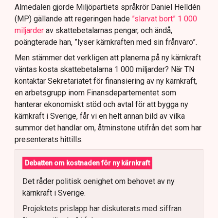
Almedalen gjorde Miljöpartiets språkrör Daniel Helldén
(MP) gällande att regeringen hade
”slarvat bort” 1 000
miljarder
av skattebetalarnas pengar, och ändå,
poängterade han, ”lyser kärnkraften med sin frånvaro”.
Men stämmer det verkligen att planerna på ny kärnkraft
väntas kosta skattebetalarna 1 000 miljarder? När TN
kontaktar Sekretariatet för finansiering av ny kärnkraft,
en arbetsgrupp inom Finansdepartementet som
hanterar ekonomiskt stöd och avtal för att bygga ny
kärnkraft i Sverige, får vi en helt annan bild av vilka
summor det handlar om, åtminstone utifrån det som har
presenterats hittills.
Debatten om kostnaden för ny kärnkraft
Det råder politisk oenighet om behovet av ny
kärnkraft i Sverige.
Projektets prislapp har diskuterats med siffran