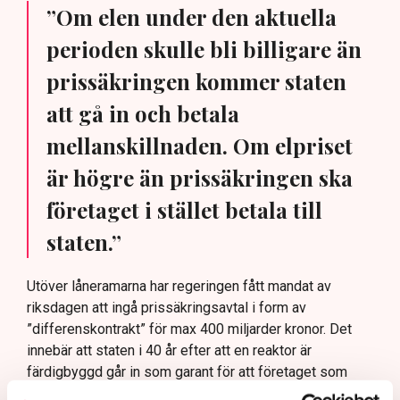
”Om elen under den aktuella
perioden skulle bli billigare än
prissäkringen kommer staten
att gå in och betala
mellanskillnaden. Om elpriset
är högre än prissäkringen ska
företaget i stället betala till
staten.”
Utöver låneramarna har regeringen fått mandat av
riksdagen att ingå prissäkringsavtal i form av
”differenskontrakt” för max 400 miljarder kronor. Det
innebär att staten i 40 år efter att en reaktor är
färdigbyggd går in som garant för att företaget som
byggt reaktorn ska kunna sälja sin el till ett visst pris.