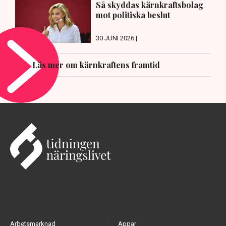
Så skyddas kärnkraftsbolag
mot politiska beslut
30 JUNI 2026 |
Läs mer om kärnkraftens framtid
Arbetsmarknad
Appar