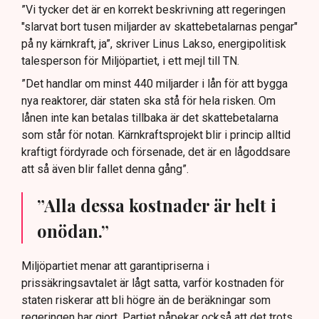
”Vi tycker det är en korrekt beskrivning att regeringen
"slarvat bort tusen miljarder av skattebetalarnas pengar"
på ny kärnkraft, ja”, skriver Linus Lakso, energipolitisk
talesperson för Miljöpartiet, i ett mejl till TN.
”Det handlar om minst 440 miljarder i lån för att bygga
nya reaktorer, där staten ska stå för hela risken. Om
lånen inte kan betalas tillbaka är det skattebetalarna
som står för notan. Kärnkraftsprojekt blir i princip alltid
kraftigt fördyrade och försenade, det är en lågoddsare
att så även blir fallet denna gång”.
”Alla dessa kostnader är helt i
onödan.”
Miljöpartiet menar att garantipriserna i
prissäkringsavtalet är lågt satta, varför kostnaden för
staten riskerar att bli högre än de beräkningar som
regeringen har gjort. Partiet påpekar också att det trots