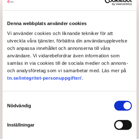
Om elen under den aktuella perioden skulle bli billigare
än prissäkringen kommer staten att gå in och betala
mellanskillnaden. Om elpriset är högre än prissäkringen
Denna webbplats använder cookies
ska företaget i stället betala till staten.
Vi använder cookies och liknande tekniker för att
Verkliga notan för att inte
utveckla våra tjänster, förbättra din användarupplevelse
bygga kärnkraft – så
och anpassa innehållet och annonserna till våra
sjunker värdet på
användare. Vi vidarebefordrar även information som
företagen: ”Alarmerande”
samlas in via cookies till de sociala medier och annons-
Hållbarhet
och analysföretag som vi samarbetar med. Läs mer på
tn.se/integritet-personuppgifter/
.
I det sistnämnda fallet handlar det alltså om en kostnad
och inte ett lån, men enligt Sekretariatet för finansiering
av ny kärnkraft är summan väldigt högt räknad. Det är
Samtyckesval
förstås svårt att säga vad elen kommer att kosta om
Nödvändig
50–100 år, men enligt Finansdepartementets ”bästa
uppskattning” kommer ersättningen från staten till
bolagen att landa någonstans mellan 2 och 7 miljarder
Inställningar
om året. Om det skulle bli 7 miljarder om året i de 40 år