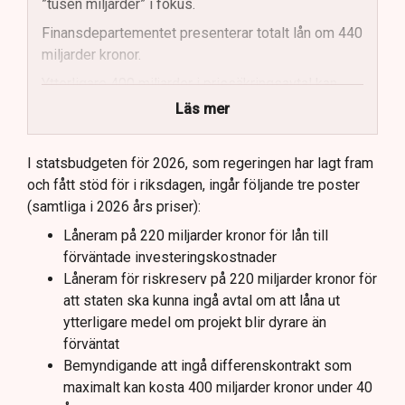
”tusen miljarder” i fokus.
Finansdepartementet presenterar totalt lån om 440
miljarder kronor.
Ytterligare 400 miljarder i prissäkringsavtal kan
påverka statens kostnader.
Läs mer
Totala uppskattade kostnader inkluderar bland
annat möjliga kostnader för slutförvar.
I statsbudgeten för 2026, som regeringen har lagt fram
och fått stöd för i riksdagen, ingår följande tre poster
Regeringen och Miljöpartiet har olika syn på
(samtliga i 2026 års priser):
investeringens nödvändighet.
Låneram på 220 miljarder kronor för lån till
förväntade investeringskostnader
Låneram för riskreserv på 220 miljarder kronor för
att staten ska kunna ingå avtal om att låna ut
ytterligare medel om projekt blir dyrare än
förväntat
Bemyndigande att ingå differenskontrakt som
maximalt kan kosta 400 miljarder kronor under 40