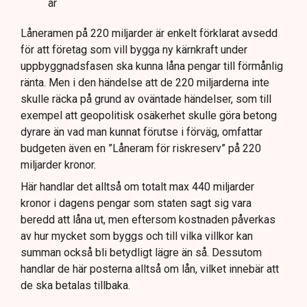
år
Låneramen på 220 miljarder är enkelt förklarat avsedd
för att företag som vill bygga ny kärnkraft under
uppbyggnadsfasen ska kunna låna pengar till förmånlig
ränta. Men i den händelse att de 220 miljarderna inte
skulle räcka på grund av oväntade händelser, som till
exempel att geopolitisk osäkerhet skulle göra betong
dyrare än vad man kunnat förutse i förväg, omfattar
budgeten även en ”Låneram för riskreserv” på 220
miljarder kronor.
Här handlar det alltså om totalt max 440 miljarder
kronor i dagens pengar som staten sagt sig vara
beredd att låna ut, men eftersom kostnaden påverkas
av hur mycket som byggs och till vilka villkor kan
summan också bli betydligt lägre än så. Dessutom
handlar de här posterna alltså om lån, vilket innebär att
de ska betalas tillbaka.