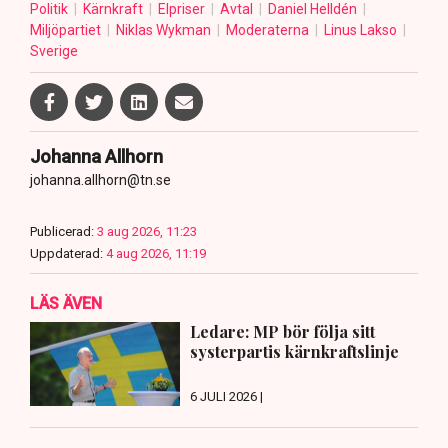
Politik
Kärnkraft
Elpriser
Avtal
Daniel Helldén
Miljöpartiet
Niklas Wykman
Moderaterna
Linus Lakso
Sverige
Johanna Allhorn
johanna.allhorn@tn.se
Publicerad:
3 aug 2026, 11:23
Uppdaterad:
4 aug 2026, 11:19
LÄS ÄVEN
Ledare: MP bör följa sitt
systerpartis kärnkraftslinje
6 JULI 2026 |