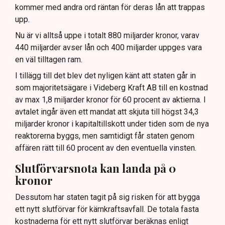
kommer med andra ord räntan för deras lån att trappas
upp.
Nu är vi alltså uppe i totalt 880 miljarder kronor, varav
440 miljarder avser lån och 400 miljarder uppges vara
en väl tilltagen ram.
I tillägg till det blev det nyligen känt att staten går in
som majoritetsägare i Videberg Kraft AB till en kostnad
av max 1,8 miljarder kronor för 60 procent av aktierna. I
avtalet ingår även ett mandat att skjuta till högst 34,3
miljarder kronor i kapitaltillskott under tiden som de nya
reaktorerna byggs, men samtidigt får staten genom
affären rätt till 60 procent av den eventuella vinsten.
Slutförvarsnota kan landa på 0
kronor
Dessutom har staten tagit på sig risken för att bygga
ett nytt slutförvar för kärnkraftsavfall. De totala fasta
kostnaderna för ett nytt slutförvar beräknas enligt