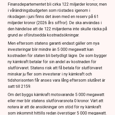
Finansdepartementet bli cirka 122 miljarder kronor, men
i vårändringsbudgeten som röstades igenom i
riksdagen i juni finns det även med en reserv på 61
miljarder kronor (2026 års siffror). De ska användas i
den händelse att de 122 miljarderna inte skulle räcka på
grund av oförutsedda kostnadsökningar.
Men eftersom statens garanti endast gäller om nya
investeringar blir mindre än 5 000 megawatt kan
kostnaden för staten bli betydligt lägre. De som bygger
ny kärnkraft betalar för sin andel av kostnaden för
slutförvaret. Statens risk att få betala för slutförvaret
minskar ju fler som investerar i ny kärnkraft och
tidshorisonten får anses vara lång eftersom slutåret är
satt till 2159.
Om det byggs kärnkraft motsvarande 5 000 megawatt
eller mer blir statens slutförvarsnota 0 kronor. Värt att
notera är att de ansökningar om stöd för ny kärnkraft
som inkommit hittills redan överstiger 5 000 megawatt.