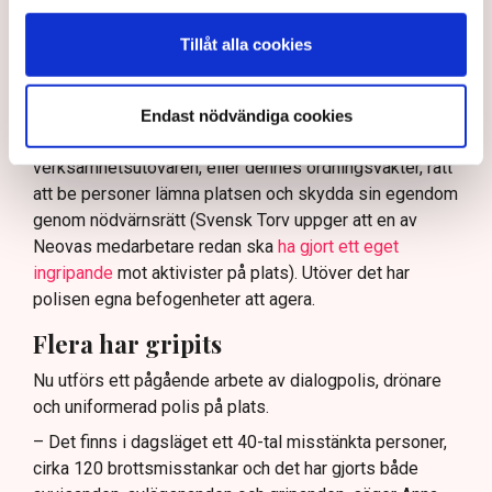
ha en tydligare skyldighet att skydda privat egendom
och näringsverksamhet mot den typen av störningar.
Tillåt alla cookies
Nu svarar polisen på kritiken.
Enligt Anna-Lena Mann, polisinspektör vid
Endast nödvändiga cookies
kommunikationsavdelningen i region Väst, har
verksamhetsutövaren, eller dennes ordningsvakter, rätt
att be personer lämna platsen och skydda sin egendom
genom nödvärnsrätt (Svensk Torv uppger att en av
Neovas medarbetare redan ska
ha gjort ett eget
ingripande
mot aktivister på plats). Utöver det har
polisen egna befogenheter att agera.
Flera har gripits
Nu utförs ett pågående arbete av dialogpolis, drönare
och uniformerad polis på plats.
– Det finns i dagsläget ett 40-tal misstänkta personer,
cirka 120 brottsmisstankar och det har gjorts både