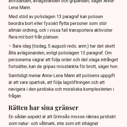
avvisanden, avlägsnanden och gripanden, säger Anna-
Lena Mann.
Med stöd av polislagen 13 paragraf kan polisen
beordra bort eller fysiskt flytta personer som stör
allmän ordning, och i vissa fall transportera aktivister
flera mil bort från platsen.
– Bara idag (tisdag, 5 augusti reds. anm.) har det skett
åtta avlägsnanden, enligt polislagen 13 paragraf. Om
personerna vägrar att följa order och det olaga intrånget
fortsätter, kan de gripas misstänkta för brott, säger hon.
Samtidigt menar Anna-Lena Mann att polisens uppgift
är att vara opartisk, att följa lagstiftningen och att
navigera i den juridiska och moraliska komplexiteten i
frågan.
Rätten har sina gränser
En sådan aspekt är att Grimsås mosse räknas juridiskt
som natur- och våtmark, inte som ett inhägnat