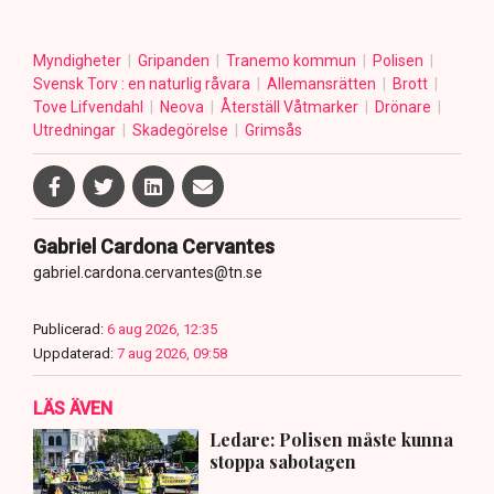
Myndigheter
Gripanden
Tranemo kommun
Polisen
Svensk Torv : en naturlig råvara
Allemansrätten
Brott
Tove Lifvendahl
Neova
Återställ Våtmarker
Drönare
Utredningar
Skadegörelse
Grimsås
Gabriel Cardona Cervantes
gabriel.cardona.cervantes@tn.se
Publicerad:
6 aug 2026, 12:35
Uppdaterad:
7 aug 2026, 09:58
LÄS ÄVEN
Ledare: Polisen måste kunna
stoppa sabotagen