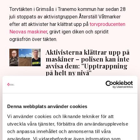
Torvtäkten i Grimsås i Tranemo kommun har sedan 28
juli stoppats av aktivistgruppen Återställ Våtmarker
efter att aktivister har klättrat upp på
torvproducenten
Neovas maskiner
, grävt igen diken och spridit
ogräsfrön över täkten.
Aktivisterna klättrar upp på
maskiner – polisen kan inte
avvisa dem: ”Upptrappning
på helt ny nivå”
Näringsliv
AI-sammanfattning
Denna webbplats använder cookies
Torvtäkten i Grimsås har stoppats av aktivister
sedan 28 juli.
Vi använder cookies och liknande tekniker för att
utveckla våra tjänster, förbättra din användarupplevelse
Polisen kritiseras för bristande agerande vid
och anpassa innehållet och annonserna till våra
aktionerna.
användare. Vi vidarebefordrar även information som