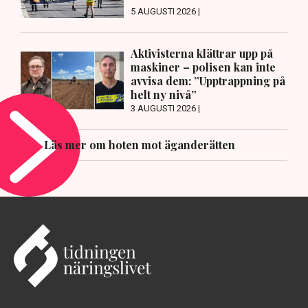
5 AUGUSTI 2026 |
Aktivisterna klättrar upp på
maskiner – polisen kan inte
avvisa dem: ”Upptrappning på
helt ny nivå”
3 AUGUSTI 2026 |
Läs mer om hoten mot äganderätten