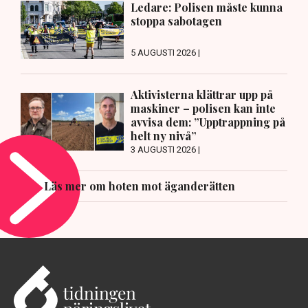
Ledare: Polisen måste kunna
stoppa sabotagen
5 AUGUSTI 2026 |
Aktivisterna klättrar upp på
maskiner – polisen kan inte
avvisa dem: ”Upptrappning på
helt ny nivå”
3 AUGUSTI 2026 |
Läs mer om hoten mot äganderätten