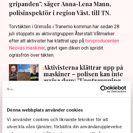
gripanden”, säger Anna-Lena Mann,
polisinspektör i region Väst, till TN.
Torvtäkten i Grimsås i Tranemo kommun har sedan 28
juli stoppats av aktivistgruppen Återställ Våtmarker
efter att aktivister har klättrat upp på
torvproducenten
Neovas maskiner
, grävt igen diken och spridit
ogräsfrön över täkten.
Aktivisterna klättrar upp på
maskiner – polisen kan inte
avvisa dem: ”Upptrappning
på helt ny nivå”
Näringsliv
AI-sammanfattning
Denna webbplats använder cookies
Vi använder cookies och liknande tekniker för att
Torvtäkten i Grimsås har stoppats av aktivister
utveckla våra tjänster, förbättra din användarupplevelse
sedan 28 juli.