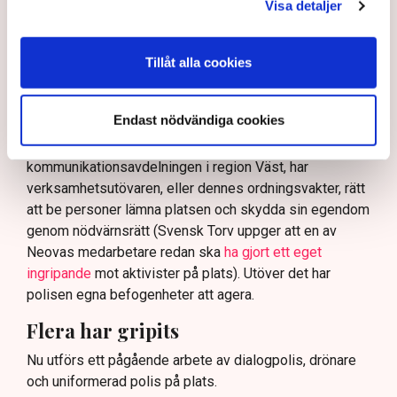
På sociala medier ifrågasätts det om allemansrätten
Visa detaljer
bör ge utrymme för aktivister att blockera en
tillståndsgiven verksamhet, och om inte polisen borde
Tillåt alla cookies
ha en tydligare skyldighet att skydda privat egendom
och näringsverksamhet mot den typen av störningar.
Nu svarar polisen på kritiken.
Endast nödvändiga cookies
Enligt Anna-Lena Mann, polisinspektör vid
kommunikationsavdelningen i region Väst, har
verksamhetsutövaren, eller dennes ordningsvakter, rätt
att be personer lämna platsen och skydda sin egendom
genom nödvärnsrätt (Svensk Torv uppger att en av
Neovas medarbetare redan ska
ha gjort ett eget
ingripande
mot aktivister på plats). Utöver det har
polisen egna befogenheter att agera.
Flera har gripits
Nu utförs ett pågående arbete av dialogpolis, drönare
och uniformerad polis på plats.