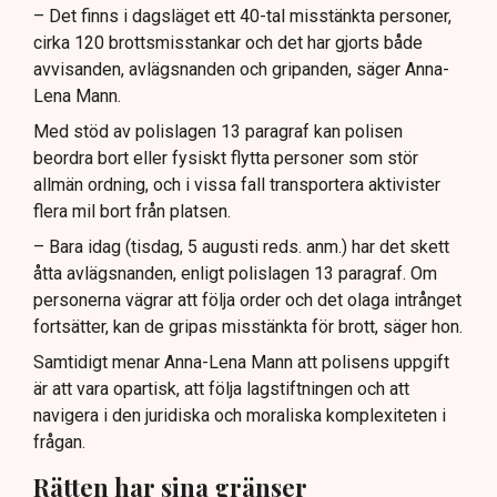
– Det finns i dagsläget ett 40-tal misstänkta personer,
cirka 120 brottsmisstankar och det har gjorts både
avvisanden, avlägsnanden och gripanden, säger Anna-
Lena Mann.
Med stöd av polislagen 13 paragraf kan polisen
beordra bort eller fysiskt flytta personer som stör
allmän ordning, och i vissa fall transportera aktivister
flera mil bort från platsen.
– Bara idag (tisdag, 5 augusti reds. anm.) har det skett
åtta avlägsnanden, enligt polislagen 13 paragraf. Om
personerna vägrar att följa order och det olaga intrånget
fortsätter, kan de gripas misstänkta för brott, säger hon.
Samtidigt menar Anna-Lena Mann att polisens uppgift
är att vara opartisk, att följa lagstiftningen och att
navigera i den juridiska och moraliska komplexiteten i
frågan.
Rätten har sina gränser