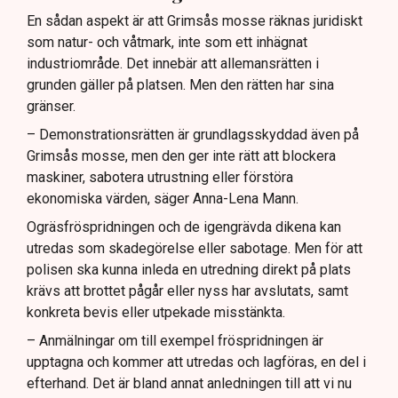
En sådan aspekt är att Grimsås mosse räknas juridiskt
som natur- och våtmark, inte som ett inhägnat
industriområde. Det innebär att allemansrätten i
grunden gäller på platsen. Men den rätten har sina
gränser.
– Demonstrationsrätten är grundlagsskyddad även på
Grimsås mosse, men den ger inte rätt att blockera
maskiner, sabotera utrustning eller förstöra
ekonomiska värden, säger Anna-Lena Mann.
Ogräsfröspridningen och de igengrävda dikena kan
utredas som skadegörelse eller sabotage. Men för att
polisen ska kunna inleda en utredning direkt på plats
krävs att brottet pågår eller nyss har avslutats, samt
konkreta bevis eller utpekade misstänkta.
– Anmälningar om till exempel fröspridningen är
upptagna och kommer att utredas och lagföras, en del i
efterhand. Det är bland annat anledningen till att vi nu