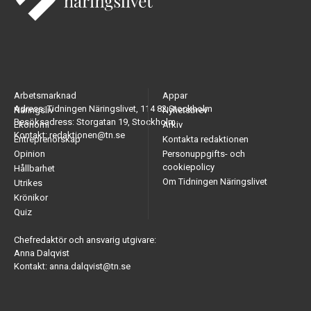
Arbetsmarknad
Appar
Adress: Tidningen Näringslivet, 114 82 Stockholm
Näringsliv
Nyhetsbrev
Besöksadress: Storgatan 19, Stockholm
Ekonomi
Arkiv
Kontakt: redaktionen@tn.se
Entreprenörskap
Kontakta redaktionen
Opinion
Personuppgifts- och
cookiepolicy
Hållbarhet
Om Tidningen Näringslivet
Utrikes
Krönikor
Quiz
Chefredaktör och ansvarig utgivare:
Anna Dalqvist
Kontakt: anna.dalqvist@tn.se