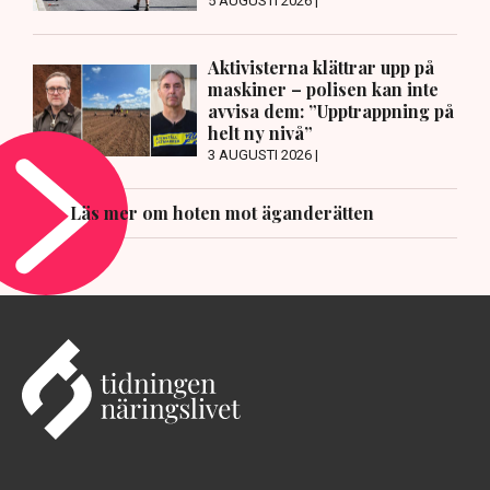
5 AUGUSTI 2026 |
Aktivisterna klättrar upp på
maskiner – polisen kan inte
avvisa dem: ”Upptrappning på
helt ny nivå”
3 AUGUSTI 2026 |
Läs mer om hoten mot äganderätten