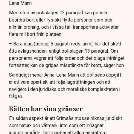
Lena Mann.
Med stöd av polislagen 13 paragraf kan polisen
beordra bort eller fysiskt flytta personer som stör
allmän ordning, och i vissa fall transportera aktivister
flera mil bort från platsen.
– Bara idag (tisdag, 5 augusti reds. anm.) har det skett
åtta avlägsnanden, enligt polislagen 13 paragraf. Om
personerna vägrar att följa order och det olaga intrånget
fortsätter, kan de gripas misstänkta för brott, säger hon.
Samtidigt menar Anna-Lena Mann att polisens uppgift
är att vara opartisk, att följa lagstiftningen och att
navigera i den juridiska och moraliska komplexiteten i
frågan.
Rätten har sina gränser
En sådan aspekt är att Grimsås mosse räknas juridiskt
som natur- och våtmark, inte som ett inhägnat
industriområde. Det innebär att allemansrätten i