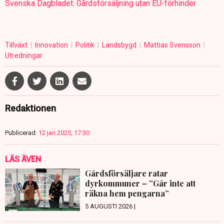
Svenska Dagbladet: Gårdsförsäljning utan EU-förhinder
Tillväxt
Innovation
Politik
Landsbygd
Mattias Svensson
Utredningar
Redaktionen
Publicerad:
12 jan 2025, 17:30
LÄS ÄVEN
Gårdsförsäljare ratar
dyrkommuner – ”Går inte att
räkna hem pengarna”
5 AUGUSTI 2026 |