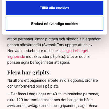
ha en tydligare skyldighet att skydda privat egendom
och näringsverksamhet mot den typen av störningar.
Tillåt alla cookies
Nu svarar polisen på kritiken.
Enligt Anna-Lena Mann, polisinspektör vid
Endast nödvändiga cookies
kommunikationsavdelningen i region Väst, har
verksamhetsutövaren, eller dennes ordningsvakter, rätt
att be personer lämna platsen och skydda sin egendom
genom nödvärnsrätt (Svensk Torv uppger att en av
Neovas medarbetare redan ska
ha gjort ett eget
ingripande
mot aktivister på plats). Utöver det har
polisen egna befogenheter att agera.
Flera har gripits
Nu utförs ett pågående arbete av dialogpolis, drönare
och uniformerad polis på plats.
– Det finns i dagsläget ett 40-tal misstänkta personer,
cirka 120 brottsmisstankar och det har gjorts både
avvisanden, avlägsnanden och gripanden, säger Anna-