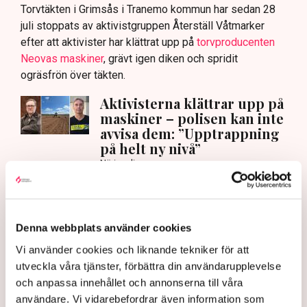
Torvtäkten i Grimsås i Tranemo kommun har sedan 28
juli stoppats av aktivistgruppen Återställ Våtmarker
efter att aktivister har klättrat upp på
torvproducenten
Neovas maskiner
, grävt igen diken och spridit
ogräsfrön över täkten.
Aktivisterna klättrar upp på
maskiner – polisen kan inte
avvisa dem: ”Upptrappning
på helt ny nivå”
Näringsliv
AI-sammanfattning
Torvtäkten i Grimsås har stoppats av aktivister
Denna webbplats använder cookies
sedan 28 juli.
Vi använder cookies och liknande tekniker för att
Polisen kritiseras för bristande agerande vid
utveckla våra tjänster, förbättra din användarupplevelse
aktionerna.
och anpassa innehållet och annonserna till våra
användare. Vi vidarebefordrar även information som
Polisinspektör Anna-Lena Mann förklarar polisens