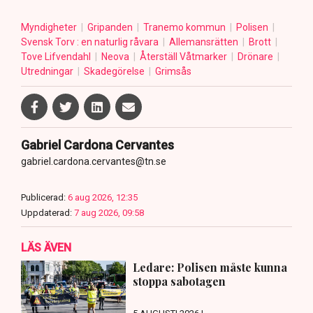
Myndigheter
Gripanden
Tranemo kommun
Polisen
Svensk Torv : en naturlig råvara
Allemansrätten
Brott
Tove Lifvendahl
Neova
Återställ Våtmarker
Drönare
Utredningar
Skadegörelse
Grimsås
Gabriel Cardona Cervantes
gabriel.cardona.cervantes@tn.se
Publicerad:
6 aug 2026, 12:35
Uppdaterad:
7 aug 2026, 09:58
LÄS ÄVEN
Ledare: Polisen måste kunna
stoppa sabotagen