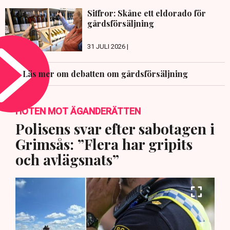
Siffror: Skåne ett eldorado för
gårdsförsäljning
31 JULI 2026 |
Läs mer om debatten om gårdsförsäljning
HOTEN MOT ÄGANDERÄTTEN
Polisens svar efter sabotagen i
Grimsås: ”Flera har gripits
och avlägsnats”