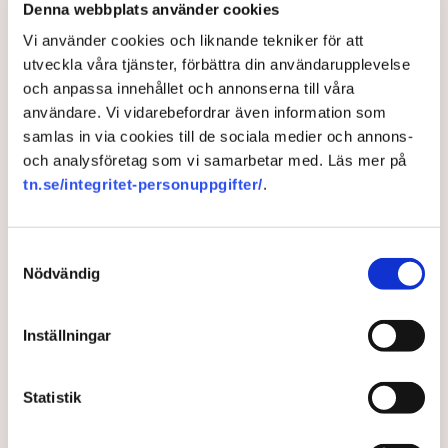
Denna webbplats använder cookies
på helt ny nivå”
Näringsliv
Vi använder cookies och liknande tekniker för att
utveckla våra tjänster, förbättra din användarupplevelse
och anpassa innehållet och annonserna till våra
AI-sammanfattning
användare. Vi vidarebefordrar även information som
Torvtäkten i Grimsås har stoppats av aktivister
samlas in via cookies till de sociala medier och annons-
sedan 28 juli.
och analysföretag som vi samarbetar med. Läs mer på
tn.se/integritet-personuppgifter/
.
Polisen kritiseras för bristande agerande vid
aktionerna.
Polisinspektör Anna-Lena Mann förklarar polisens
Samtyckesval
agerande på plats.
Nödvändig
40 personer misstänks med cirka 120
brottsmisstankar kopplade.
Läs mer
Inställningar
Polisen använder drönare och uniformerad polis
för att dokumentera bevis.
Polisen, som befinner sig på plats, kritiseras för att inte
Statistik
agera tillräckligt då aktionerna kan fortgå för öppen ridå.
Samtidigt är polisarbetet komplext när det gäller
att navigera juridiska rättigheter och gränser.
Rickard Axdorff på Svensk Torv, anser att polisens