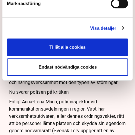
Marknadsföring
resurser
inte är tillräckliga
för att skydda verksamheten
och personalen.
I en
ledare i Svenska Dagbladet
skrev Tove Lifvendahl
Visa detaljer
att polisen ”behöver utveckla sina metoder för att
skydda tillståndsgivna verksamheter” mot sabotage,
och varnade för att det annars råder ”djungelns lag”.
Tillåt alla cookies
På sociala medier ifrågasätts det om allemansrätten
bör ge utrymme för aktivister att blockera en
Endast nödvändiga cookies
tillståndsgiven verksamhet, och om inte polisen borde
ha en tydligare skyldighet att skydda privat egendom
och näringsverksamhet mot den typen av störningar.
Nu svarar polisen på kritiken.
Enligt Anna-Lena Mann, polisinspektör vid
kommunikationsavdelningen i region Väst, har
verksamhetsutövaren, eller dennes ordningsvakter, rätt
att be personer lämna platsen och skydda sin egendom
genom nödvärnsrätt (Svensk Torv uppger att en av