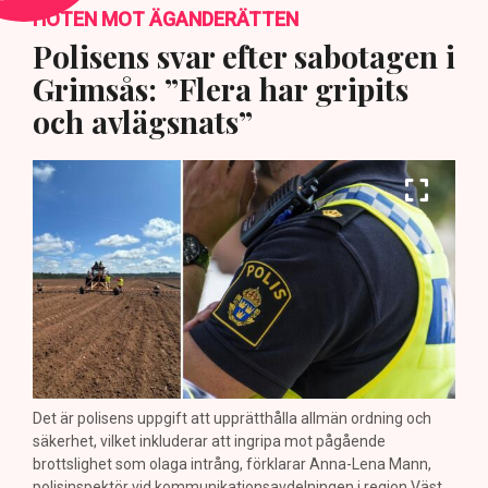
HOTEN MOT ÄGANDERÄTTEN
Polisens svar efter sabotagen i
Grimsås: ”Flera har gripits
och avlägsnats”
Det är polisens uppgift att upprätthålla allmän ordning och
säkerhet, vilket inkluderar att ingripa mot pågående
brottslighet som olaga intrång, förklarar Anna-Lena Mann,
polisinspektör vid kommunikationsavdelningen i region Väst.