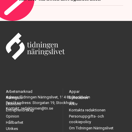
Arbetsmarknad
Appar
Adress: Tidningen Näringslivet, 114 82 Stockholm
Näringsliv
Nyhetsbrev
Besöksadress: Storgatan 19, Stockholm
Ekonomi
Arkiv
Kontakt: redaktionen@tn.se
Entreprenörskap
Kontakta redaktionen
Opinion
Personuppgifts- och
cookiepolicy
Hållbarhet
Om Tidningen Näringslivet
Utrikes