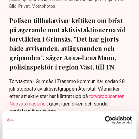
Bild: Privat, Mostphotos
Polisen tillbakavisar kritiken om brist
på agerande mot aktivistaktionerna vid
torvtäkten i Grimsås. ”Det har gjorts
både avvisanden, avlägsnanden och
gripanden”, säger Anna-Lena Mann,
polisinspektör i region Väst, till TN.
Torvtäkten i Grimsås i Tranemo kommun har sedan 28
juli stoppats av aktivistgruppen Återställ Våtmarker
efter att aktivister har klättrat upp på
torvproducenten
Neovas maskiner
, grävt igen diken och spridit
ogräsfrön över täkten.
Aktivisterna klättrar upp på
maskiner – polisen kan inte
avvisa dem: ”Upptrappning