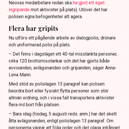
Neovas medarbetare redan ska
ha gjort ett eget
ingripande
mot aktivister på plats). Utöver det har
polisen egna befogenheter att agera.
Flera har gripits
Nu utförs ett pågående arbete av dialogpolis, drönare
och uniformerad polis på plats.
– Det finns i dagsläget ett 40-tal misstänkta personer,
cirka 120 brottsmisstankar och det har gjorts både
avvisanden, avlägsnanden och gripanden, säger Anna-
Lena Mann.
Med stöd av polislagen 13 paragraf kan polisen
beordra bort eller fysiskt flytta personer som stör
allmän ordning, och i vissa fall transportera aktivister
flera mil bort från platsen.
– Bara idag (tisdag, 5 augusti reds. anm.) har det skett
åtta avlägsnanden, enligt polislagen 13 paragraf. Om
personerna vägrar att följa order och det olaga intrånget