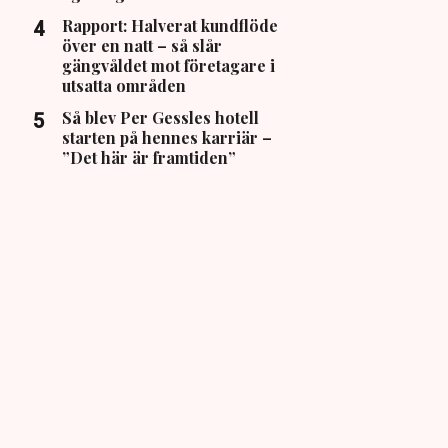
Rapport: Halverat kundflöde
över en natt – så slår
gängvåldet mot företagare i
utsatta områden
Så blev Per Gessles hotell
starten på hennes karriär –
”Det här är framtiden”