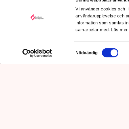
utpressni
10:29
Vi använder cookies och lik
användarupplevelse och an
information som samlas in 
samarbetar med. Läs mer
Samtyckesval
Nödvändig
”Riktlinjerna gäller ju redan 
som driver Lindas Kula i Norrk