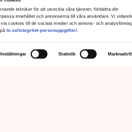
ngssituationen”
nande tekniker för att utveckla våra tjänster, förbättra din
passa innehållet och annonserna till våra användare. Vi vidareb
via cookies till de sociala medier och annons- och analysföreta
 på
tn.se/integritet-personuppgifter/
.
Inställningar
Statistik
Marknadsfö
nu så min markis med ben är inte längre tillåten”, säger Linda Nilsson
öping. Bild: Privat