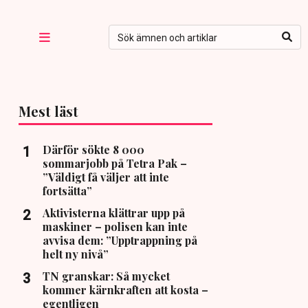
Mest läst
Därför sökte 8 000
sommarjobb på Tetra Pak –
”Väldigt få väljer att inte
fortsätta”
Aktivisterna klättrar upp på
maskiner – polisen kan inte
avvisa dem: ”Upptrappning på
helt ny nivå”
TN granskar: Så mycket
kommer kärnkraften att kosta –
egentligen