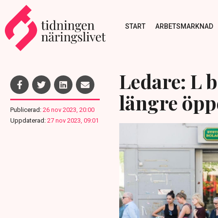
START
ARBETSMARKNAD
Ledare: L 
längre öpp
Publicerad:
26 nov 2023, 20:00
Uppdaterad:
27 nov 2023, 09:01