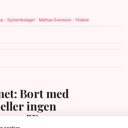
na
Systembolaget
Mattias Svensson
Finland
et: Bort med
eller ingen
ing – ”Rena
r cookies