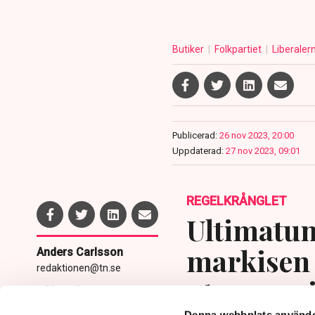
Butiker
Folkpartiet
Liberaler
Publicerad:
26 nov 2023, 20:00
Uppdaterad:
27 nov 2023, 09:01
REGELKRÅNGLET
Ultimatum
markisen 
Anders Carlsson
redaktionen@tn.se
uteserver
Publicerad:
5 aug 2026, 11:24
Uppdaterad:
6 aug 2026,
Denna webbplats använde