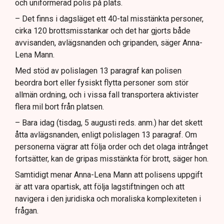
och uniformerad polis på plats.
– Det finns i dagsläget ett 40-tal misstänkta personer,
cirka 120 brottsmisstankar och det har gjorts både
avvisanden, avlägsnanden och gripanden, säger Anna-
Lena Mann.
Med stöd av polislagen 13 paragraf kan polisen
beordra bort eller fysiskt flytta personer som stör
allmän ordning, och i vissa fall transportera aktivister
flera mil bort från platsen.
– Bara idag (tisdag, 5 augusti reds. anm.) har det skett
åtta avlägsnanden, enligt polislagen 13 paragraf. Om
personerna vägrar att följa order och det olaga intrånget
fortsätter, kan de gripas misstänkta för brott, säger hon.
Samtidigt menar Anna-Lena Mann att polisens uppgift
är att vara opartisk, att följa lagstiftningen och att
navigera i den juridiska och moraliska komplexiteten i
frågan.