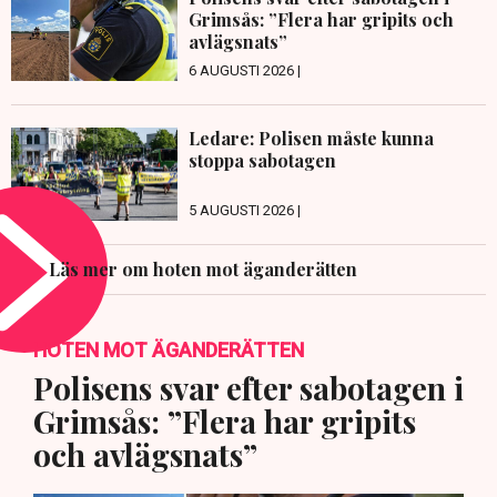
Grimsås: ”Flera har gripits och
avlägsnats”
6 AUGUSTI 2026 |
Ledare: Polisen måste kunna
stoppa sabotagen
5 AUGUSTI 2026 |
Läs mer om hoten mot äganderätten
HOTEN MOT ÄGANDERÄTTEN
Polisens svar efter sabotagen i
Grimsås: ”Flera har gripits
och avlägsnats”