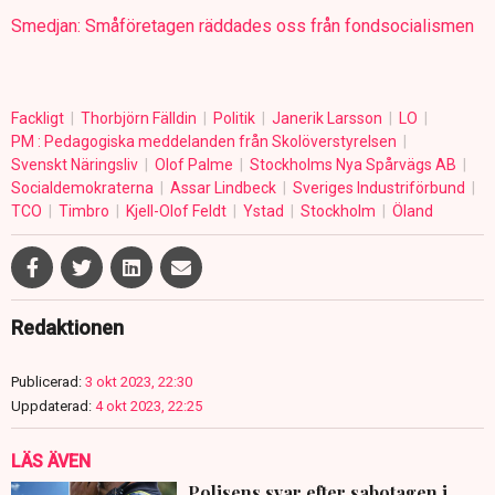
Smedjan: Småföretagen räddades oss från fondsocialismen
Fackligt
Thorbjörn Fälldin
Politik
Janerik Larsson
LO
PM : Pedagogiska meddelanden från Skolöverstyrelsen
Svenskt Näringsliv
Olof Palme
Stockholms Nya Spårvägs AB
Socialdemokraterna
Assar Lindbeck
Sveriges Industriförbund
TCO
Timbro
Kjell-Olof Feldt
Ystad
Stockholm
Öland
Redaktionen
Publicerad:
3 okt 2023, 22:30
Uppdaterad:
4 okt 2023, 22:25
LÄS ÄVEN
Polisens svar efter sabotagen i