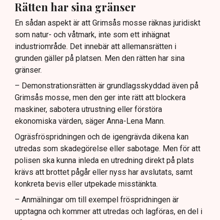
Rätten har sina gränser
En sådan aspekt är att Grimsås mosse räknas juridiskt
som natur- och våtmark, inte som ett inhägnat
industriområde. Det innebär att allemansrätten i
grunden gäller på platsen. Men den rätten har sina
gränser.
– Demonstrationsrätten är grundlagsskyddad även på
Grimsås mosse, men den ger inte rätt att blockera
maskiner, sabotera utrustning eller förstöra
ekonomiska värden, säger Anna-Lena Mann.
Ogräsfröspridningen och de igengrävda dikena kan
utredas som skadegörelse eller sabotage. Men för att
polisen ska kunna inleda en utredning direkt på plats
krävs att brottet pågår eller nyss har avslutats, samt
konkreta bevis eller utpekade misstänkta.
– Anmälningar om till exempel fröspridningen är
upptagna och kommer att utredas och lagföras, en del i