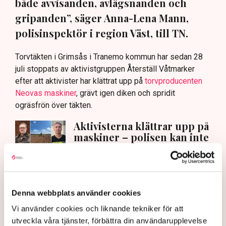
både avvisanden, avlägsnanden och
gripanden”, säger Anna-Lena Mann,
polisinspektör i region Väst, till TN.
Torvtäkten i Grimsås i Tranemo kommun har sedan 28
juli stoppats av aktivistgruppen Återställ Våtmarker
efter att aktivister har klättrat upp på
torvproducenten
Neovas maskiner
, grävt igen diken och spridit
ogräsfrön över täkten.
Aktivisterna klättrar upp på
maskiner – polisen kan inte
avvisa dem: ”Upptrappning
på helt ny nivå”
Näringsliv
Denna webbplats använder cookies
AI-sammanfattning
Vi använder cookies och liknande tekniker för att
Torvtäkten i Grimsås har stoppats av aktivister
utveckla våra tjänster, förbättra din användarupplevelse