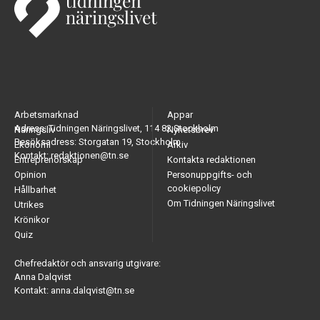
Arbetsmarknad
Appar
Adress: Tidningen Näringslivet, 114 82 Stockholm
Näringsliv
Nyhetsbrev
Besöksadress: Storgatan 19, Stockholm
Ekonomi
Arkiv
Kontakt: redaktionen@tn.se
Entreprenörskap
Kontakta redaktionen
Opinion
Personuppgifts- och
cookiepolicy
Hållbarhet
Om Tidningen Näringslivet
Utrikes
Krönikor
Quiz
Chefredaktör och ansvarig utgivare:
Anna Dalqvist
Kontakt: anna.dalqvist@tn.se