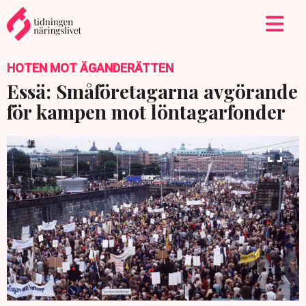
HOTEN MOT ÄGANDERÄTTEN
Essä: Småföretagarna avgörande
för kampen mot löntagarfonder