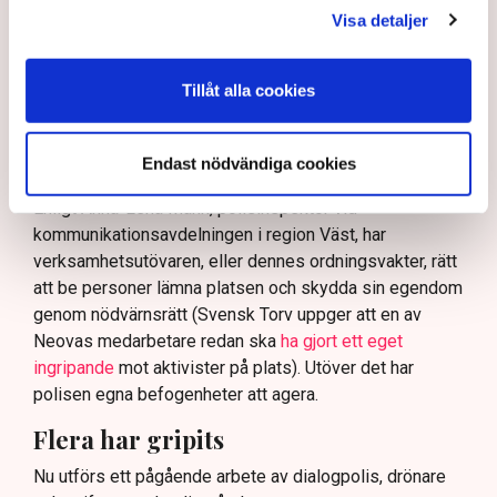
Visa detaljer
På sociala medier ifrågasätts det om allemansrätten
bör ge utrymme för aktivister att blockera en
tillståndsgiven verksamhet, och om inte polisen borde
Tillåt alla cookies
ha en tydligare skyldighet att skydda privat egendom
och näringsverksamhet mot den typen av störningar.
Endast nödvändiga cookies
Nu svarar polisen på kritiken.
Enligt Anna-Lena Mann, polisinspektör vid
kommunikationsavdelningen i region Väst, har
verksamhetsutövaren, eller dennes ordningsvakter, rätt
att be personer lämna platsen och skydda sin egendom
genom nödvärnsrätt (Svensk Torv uppger att en av
Neovas medarbetare redan ska
ha gjort ett eget
ingripande
mot aktivister på plats). Utöver det har
polisen egna befogenheter att agera.
Flera har gripits
Nu utförs ett pågående arbete av dialogpolis, drönare