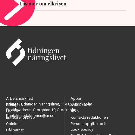
Läs mer om elkrisen
Arbetsmarknad
Appar
Adress: Tidningen Näringslivet, 114 82 Stockholm
Näringsliv
Nyhetsbrev
Besöksadress: Storgatan 19, Stockholm
Ekonomi
Arkiv
Kontakt: redaktionen@tn.se
Entreprenörskap
Kontakta redaktionen
Opinion
Personuppgifts- och
cookiepolicy
Hållbarhet