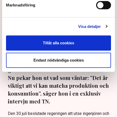
Marknadsföring
”Det är viktigt att säkerställa leveranssäkerhet och att kunna
visa företagen att Sverige är ett land där vi har rådighet över
Visa detaljer
vår energiförsörjning”, säger Svenska kraftnäts nya
generaldirektör Maja Lundbäck. Bild: Pressbild
Tillåt alla cookies
Maja Lundbäck, tidigare
statssekreterare till energiminister
Endast nödvändiga cookies
Ebba Busch, har precis tagit över som
generaldirektör för Svenska kraftnät.
Nu pekar hon ut vad som väntar: ”Det är
viktigt att vi kan matcha produktion och
konsumtion”, säger hon i en exklusiv
intervju med TN.
Den 30 juli beslutade regeringen att utse ingenjören och