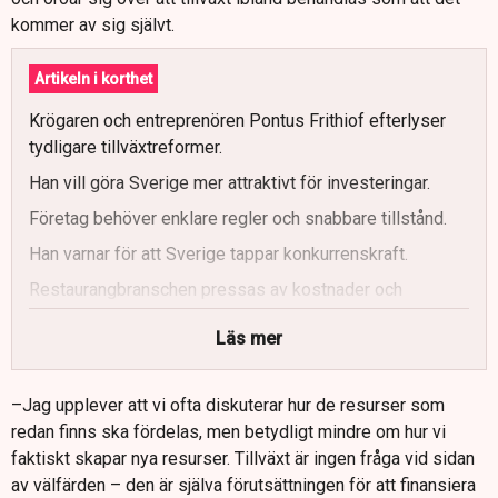
kommer av sig självt.
Artikeln i korthet
Krögaren och entreprenören Pontus Frithiof efterlyser
tydligare tillväxtreformer.
Han vill göra Sverige mer attraktivt för investeringar.
Företag behöver enklare regler och snabbare tillstånd.
Han varnar för att Sverige tappar konkurrenskraft.
Restaurangbranschen pressas av kostnader och
kompetensbrist.
Läs mer
Frithiof menar att tillväxt finansierar välfärden.
–Jag upplever att vi ofta diskuterar hur de resurser som
redan finns ska fördelas, men betydligt mindre om hur vi
faktiskt skapar nya resurser. Tillväxt är ingen fråga vid sidan
av välfärden – den är själva förutsättningen för att finansiera