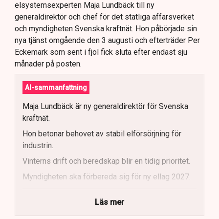
elsystemsexperten Maja Lundbäck till ny
generaldirektör och chef för det statliga affärsverket
och myndigheten Svenska kraftnät. Hon påbörjade sin
nya tjänst omgående den 3 augusti och efterträder Per
Eckemark som sent i fjol fick sluta efter endast sju
månader på posten.
AI-sammanfattning
Maja Lundbäck är ny generaldirektör för Svenska
kraftnät.
Hon betonar behovet av stabil elförsörjning för
industrin.
Vinterns drift och beredskap blir en tidig prioritet.
Myndigheten ska förbereda sig för ny ellag 2027.
Maja Lundbäck vill se en mer proaktiv
Läs mer
systemoperatör.