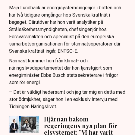
Nya utlandsförbindelser ska analyseras noggrant.
Maja Lundbäck är energisystemsingenjör i botten och
har två tidigare omgångar hos Svenska kraftnät i
bagaget. Därutöver har hon varit analytiker på
Strålsäkerhetsmyndigheten, chefsingenjör hos
Försvarsmakten och specialist på den europeiska
samarbetsorganisationen för stamnätsoperatörer där
Svenska kraftnät ingår, ENTSO-E.
Närmast kommer hon från klimat- och
näringslivsdepartementet där hon tjänstgjort som
energiminister Ebba Busch statssekreterare i frågor
som rör energi.
– Det är väldigt hedersamt och jag tar mig an detta med
stor ödmjukhet, säger hon i en exklusiv intervju med
Tidningen Näringslivet.
Hjärnan bakom
regeringens nya plan för
elsystemet: ”Vi har varit