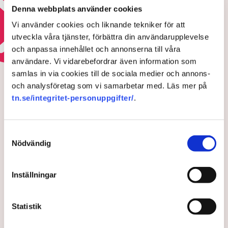
Denna webbplats använder cookies
Läs mer om valet 2026
Vi använder cookies och liknande tekniker för att
utveckla våra tjänster, förbättra din användarupplevelse
och anpassa innehållet och annonserna till våra
ELKRISEN
användare. Vi vidarebefordrar även information som
samlas in via cookies till de sociala medier och annons-
TN exklusivt: Så vill Svenska
och analysföretag som vi samarbetar med. Läs mer på
kraftnäts nya generaldirektör
tn.se/integritet-personuppgifter/
.
stärka elsystemet – ”Vi
behöver göra ett stort arbete”
Samtyckesval
Nödvändig
Inställningar
Statistik