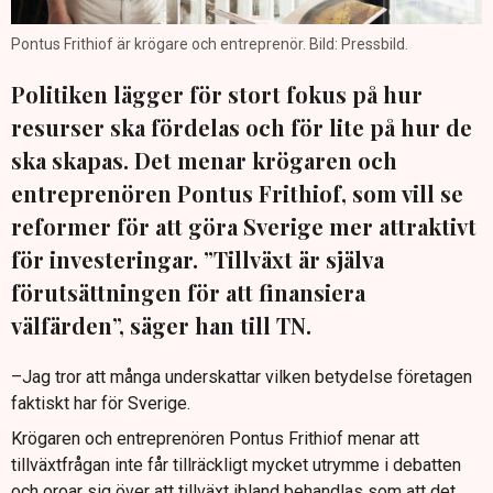
Pontus Frithiof är krögare och entreprenör. Bild: Pressbild.
Politiken lägger för stort fokus på hur
resurser ska fördelas och för lite på hur de
ska skapas. Det menar krögaren och
entreprenören Pontus Frithiof, som vill se
reformer för att göra Sverige mer attraktivt
för investeringar. ”Tillväxt är själva
förutsättningen för att finansiera
välfärden”, säger han till TN.
–Jag tror att många underskattar vilken betydelse företagen
faktiskt har för Sverige.
Krögaren och entreprenören Pontus Frithiof menar att
tillväxtfrågan inte får tillräckligt mycket utrymme i debatten
och oroar sig över att tillväxt ibland behandlas som att det