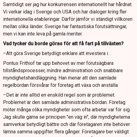
Samtidigt ser jag hur konkurrensen internationellt har hårdnat.
Vi verkar idag i Sverige och USA och har dialoger kring fler
internationella etableringar. Därför jämför vi ständigt villkoren
mellan olika länder. Sverige har fantastiska förutsättningar,
men vi kan inte leva på gamla meriter.
Vad tycker du borde göras för att få fart på tillväxten?
–Att göra Sverige betydligt enklare att investera i.
Pontus Frithiof tar upp behovet av mer förutsägbara
tillståndsprocesser, mindre administration och snabbare
myndighetshandläggning. Han menar att den samlade
regelbördan försvårar för företag att växa och anställa.
–Det är inte alltid en enskild regel som är problemet.
Problemet är den samlade administrativa bördan. Företag
möter många olika myndigheter som ofta arbetar var för sig.
Jag skulle gärna se principen "en väg in", där myndigheterna
samverkar betydligt bättre och där företagaren inte behöver
lämna samma uppgifter flera gånger. Företagare ber väldigt