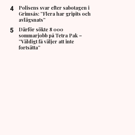
Polisens svar efter sabotagen i
Grimsås: ”Flera har gripits och
avlägsnats”
Därför sökte 8 000
sommarjobb på Tetra Pak –
”Väldigt få väljer att inte
fortsätta”