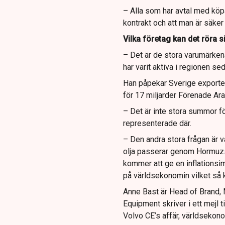
– Alla som har avtal med köp
kontrakt och att man är säker p
Vilka företag kan det röra 
– Det är de stora varumärke
har varit aktiva i regionen s
Han påpekar Sverige exportera
för 17 miljarder Förenade Ara
– Det är inte stora summor fö
representerade där.
– Den andra stora frågan är 
olja passerar genom Hormuzsun
kommer att ge en inflationsi
på världsekonomin vilket så 
Anne Bast är Head of Brand,
Equipment skriver i ett mejl t
Volvo CE’s affär, världsekono