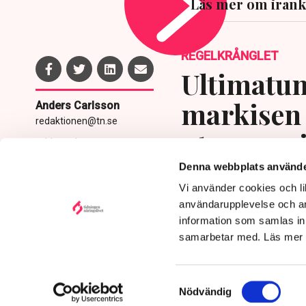
Läs mer om irank
REGELKRÅNGLET
Ultimatum
markisen 
Anders Carlsson
redaktionen@tn.se
uteserver
Publicerad:
5 aug 2026, 11:24
Uppdaterad:
6 aug 2026,
utpressni
Denna webbplats använde
10:29
Vi använder cookies och lik
användarupplevelse och an
information som samlas in 
samarbetar med. Läs mer
Samtyckesval
Nödvändig