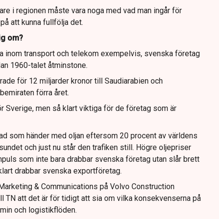
are i regionen måste vara noga med vad man ingår för
å att kunna fullfölja det.
sig om?
na inom transport och telekom exempelvis, svenska företag
edan 1960-talet åtminstone.
de för 12 miljarder kronor till Saudiarabien och
bemiraten förra året.
r Sverige, men så klart viktiga för de företag som är
vad som händer med oljan eftersom 20 procent av världens
det och just nu står den trafiken still. Högre oljepriser
mpuls som inte bara drabbar svenska företag utan slår brett
klart drabbar svenska exportföretag.
 Marketing & Communications på Volvo Construction
ill TN att det är för tidigt att sia om vilka konsekvenserna på
min och logistikflöden.