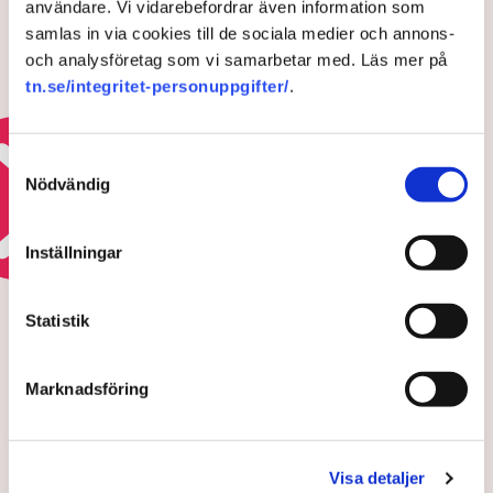
5 FEBRUARI 2026 |
användare. Vi vidarebefordrar även information som
samlas in via cookies till de sociala medier och annons-
och analysföretag som vi samarbetar med. Läs mer på
Företagen som gör skillnad:
tn.se/integritet-personuppgifter/
.
Stöttar bombat barnsjukhus i
Ukraina
12 NOVEMBER 2025 |
Samtyckesval
Nödvändig
Läs mer om företagarhjälpen till ukraina
Inställningar
HOTEN MOT ÄGANDERÄTTEN
Polisens svar efter sabotagen i
Statistik
Grimsås: ”Flera har gripits
och avlägsnats”
Marknadsföring
Visa detaljer