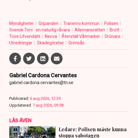
Myndigheter
Gripanden
Tranemo kommun
Polisen
Svensk Torv : en naturlig råvara
Allemansrätten
Brott
Tove Lifvendahl
Neova
Återställ Våtmarker
Drönare
Utredningar
Skadegörelse
Grimsås
Gabriel Cardona Cervantes
gabriel.cardona.cervantes@tn.se
Publicerad:
6 aug 2026, 12:35
Uppdaterad:
7 aug 2026, 09:58
LÄS ÄVEN
Ledare: Polisen måste kunna
stoppa sabotagen