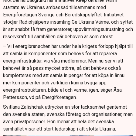
Mot denna bakgrund har initiativet Keep Ukraine Warm
startats av Ukrainas ambassad tillsammans med
Energiföretagen Sverige och Beredskapslyftet. Initiativet
stödjer Radiohjälpens insamling Ge Ukraina Värme, och syftet
är att snabbt få fram generatorer, uppvärmningsutrustning och
reservkraft till samhällen där behoven är som störst.
– Vi i energibranschen har under hela krigets förlopp hjälpt till
att samla in komponenter som behövs för att reparera
energiinfrastruktur, via våra medlemmar. Men nu ser vi att
behovet är så pass mycket större, så det behövs också
kompletteras med att samla in pengar för att köpa in ännu
mer komponenter och verkligen kunna bygga upp
energinfrastrukturen, både el och värme, igen, säger Åsa
Pettersson, vd på Energiföretagen.
Svitlana Zalishchuk uttrycker en stor tacksamhet gentemot
den svenska staten, svenska företag och organisationer, men
även privatpersoner. Hon menar att hela det svenska
samhället visar ett stort ledarskap i att stötta Ukraina.