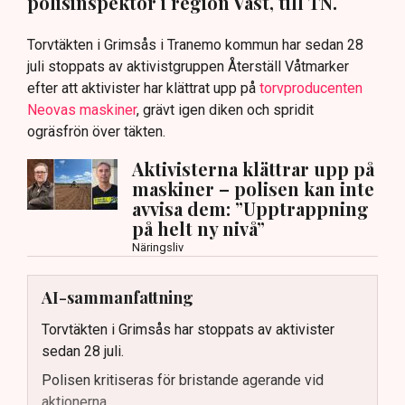
polisinspektör i region Väst, till TN.
Torvtäkten i Grimsås i Tranemo kommun har sedan 28
juli stoppats av aktivistgruppen Återställ Våtmarker
efter att aktivister har klättrat upp på
torvproducenten
Neovas maskiner
, grävt igen diken och spridit
ogräsfrön över täkten.
Aktivisterna klättrar upp på
maskiner – polisen kan inte
avvisa dem: ”Upptrappning
på helt ny nivå”
Näringsliv
AI-sammanfattning
Torvtäkten i Grimsås har stoppats av aktivister
sedan 28 juli.
Polisen kritiseras för bristande agerande vid
aktionerna.