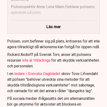
Polisinspektör Anna-Lena Mann förklarar polisens
agerande på plats.
40 personer misstänks med cirka 120
brottsmisstankar kopplade.
Läs mer
Polisen använder drönare och uniformerad polis
för att dokumentera bevis.
Polisen, som befinner sig på plats, kritiseras för att inte
agera tillräckligt då aktionerna kan fortgå för öppen ridå.
Samtidigt är polisarbetet komplext när det gäller
att navigera juridiska rättigheter och gränser.
Rickard Axdorff på Svensk Torv, anser att polisens
resurser
inte är tillräckliga
för att skydda verksamheten
och personalen.
I en
ledare i Svenska Dagbladet
skrev Tove Lifvendahl
att polisen ”behöver utveckla sina metoder för att
skydda tillståndsgivna verksamheter” mot sabotage,
och varnade för att det annars råder ”djungelns lag”.
På sociala medier ifrågasätts det om allemansrätten
bör ge utrymme för aktivister att blockera en