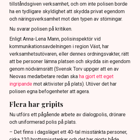
tillståndsgiven verksamhet, och om inte polisen borde
ha en tydligare skyldighet att skydda privat egendom
och näringsverksamhet mot den typen av störningar.
Nu svarar polisen på kritiken.
Enligt Anna-Lena Mann, polisinspektör vid
kommunikationsavdelningen i region Väst, har
verksamhetsutövaren, eller dennes ordningsvakter, rätt
att be personer lämna platsen och skydda sin egendom
genom nödvärnsrätt (Svensk Torv uppger att en av
Neovas medarbetare redan ska
ha gjort ett eget
ingripande
mot aktivister på plats). Utöver det har
polisen egna befogenheter att agera.
Flera har gripits
Nu utförs ett pågående arbete av dialogpolis, drönare
och uniformerad polis på plats.
– Det finns i dagsläget ett 40-tal misstänkta personer,
cirka 120 brottsmisstankar och det har gjorts både