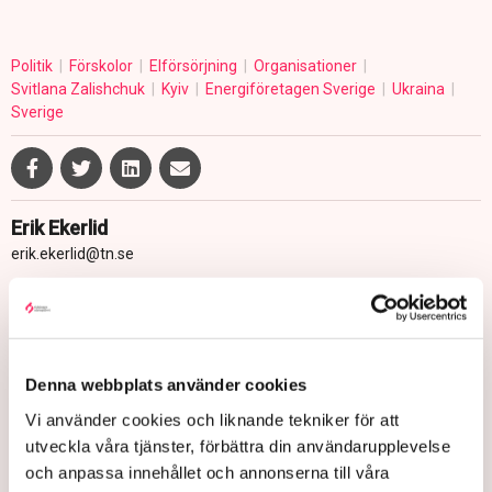
Politik
Förskolor
Elförsörjning
Organisationer
Svitlana Zalishchuk
Kyiv
Energiföretagen Sverige
Ukraina
Sverige
Erik Ekerlid
erik.ekerlid@tn.se
Publicerad:
5 feb 2026, 17:06
Uppdaterad:
9 feb 2026, 10:09
Denna webbplats använder cookies
LÄS ÄVEN
Efter bomber mot elnät – nytt
Vi använder cookies och liknande tekniker för att
initiativ för Ukraina
utveckla våra tjänster, förbättra din användarupplevelse
och anpassa innehållet och annonserna till våra