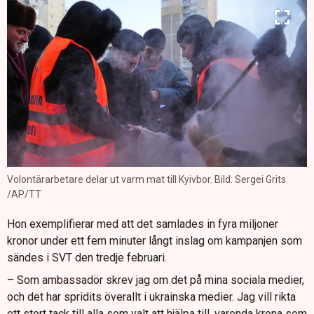
Volontärarbetare delar ut varm mat till Kyivbor. Bild: Sergei Grits
/AP/TT
Hon exemplifierar med att det samlades in fyra miljoner
kronor under ett fem minuter långt inslag om kampanjen som
sändes i SVT den tredje februari.
– Som ambassadör skrev jag om det på mina sociala medier,
och det har spridits överallt i ukrainska medier. Jag vill rikta
ett stort tack till alla som valt att hjälpa till, varenda krona som