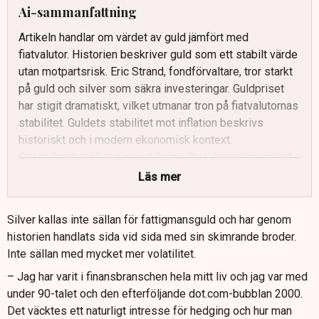
Ai-sammanfattning
Artikeln handlar om värdet av guld jämfört med
fiatvalutor. Historien beskriver guld som ett stabilt värde
utan motpartsrisk. Eric Strand, fondförvaltare, tror starkt
på guld och silver som säkra investeringar. Guldpriset
har stigit dramatiskt, vilket utmanar tron på fiatvalutornas
stabilitet. Guldets stabilitet mot inflation beskrivs
historiskt och i modern ekonomisk kontext.
Centralbanker ökar sina guldköp vilket driver upp priset
ytterligare.
Läs mer
Silver kallas inte sällan för fattigmansguld och har genom
historien handlats sida vid sida med sin skimrande broder.
Inte sällan med mycket mer volatilitet.
– Jag har varit i finansbranschen hela mitt liv och jag var med
under 90-talet och den efterföljande dot.com-bubblan 2000.
Det väcktes ett naturligt intresse för hedging och hur man