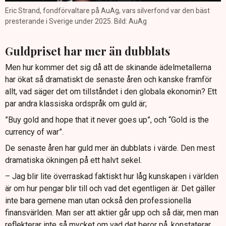
Eric Strand, fondförvaltare på AuAg, vars silverfond var den bäst
presterande i Sverige under 2025. Bild: AuAg
Guldpriset har mer än dubblats
Men hur kommer det sig då att de skinande ädelmetallerna
har ökat så dramatiskt de senaste åren och kanske framför
allt, vad säger det om tillståndet i den globala ekonomin? Ett
par andra klassiska ordspråk om guld är;
”Buy gold and hope that it never goes up”, och “Gold is the
currency of war”.
De senaste åren har guld mer än dubblats i värde. Den mest
dramatiska ökningen på ett halvt sekel.
– Jag blir lite överraskad faktiskt hur låg kunskapen i världen
är om hur pengar blir till och vad det egentligen är. Det gäller
inte bara gemene man utan också den professionella
finansvärlden. Man ser att aktier går upp och så där, men man
reflekterar inte så mycket om vad det beror på, konstaterar