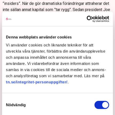
”insiders”. När de gör dramatiska förändringar attraherar det
inte sällan annat kapital som ”tar rygg”. Sedan president Joe
Biden 2022 valde att frysa Rysslands tillgångar och stänga
ute dem ur banksystemet har flera centralbanker runtom i
världen accelererat sina köp av guld.
Och det handlar inte bara om USA-konkurrenter som
Denna webbplats använder cookies
Ryssland, Kina och flera länder i Mellanöstern. Det är också
Vi använder cookies och liknande tekniker för att
många mer neutrala spelare som exempelvis Indien, Polen
utveckla våra tjänster, förbättra din användarupplevelse
och Tjeckien.
och anpassa innehållet och annonserna till våra
Ekonomer i Tyskland har också rekommenderat att man
användare. Vi vidarebefordrar även information som
kanske borde
kräva hem sin guldreserv
som just nu befinner
samlas in via cookies till de sociala medier och annons-
sig i USA.
och analysföretag som vi samarbetar med. Läs mer på
tn.se/integritet-personuppgifter/
.
De mest tydliga exemplen på att röra sig bort från dollarn och
in i guld är Indien och Kina eftersom de samtidigt varit säljare
av amerikanska statsobligationer.
Samtyckesval
– Centralbanker säljer dollar och köper guld. Det amerikanska
Nödvändig
budgetunderskottet är just nu 7 procent och det är en väldigt