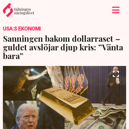
USA:S EKONOMI
Sanningen bakom dollarraset –
guldet avslöjar djup kris: ”Vänta
bara”