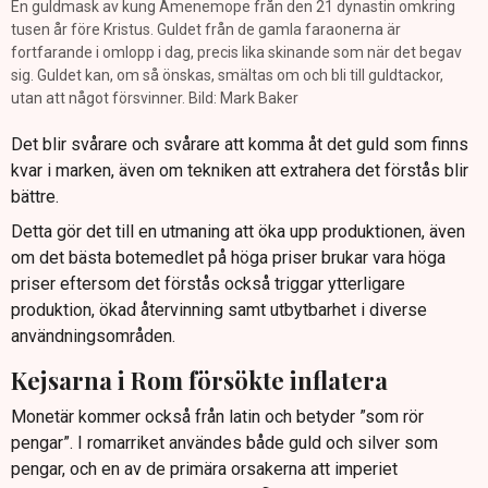
En guldmask av kung Amenemope från den 21 dynastin omkring
tusen år före Kristus. Guldet från de gamla faraonerna är
fortfarande i omlopp i dag, precis lika skinande som när det begav
sig. Guldet kan, om så önskas, smältas om och bli till guldtackor,
utan att något försvinner. Bild: Mark Baker
Det blir svårare och svårare att komma åt det guld som finns
kvar i marken, även om tekniken att extrahera det förstås blir
bättre.
Detta gör det till en utmaning att öka upp produktionen, även
om det bästa botemedlet på höga priser brukar vara höga
priser eftersom det förstås också triggar ytterligare
produktion, ökad återvinning samt utbytbarhet i diverse
användningsområden.
Kejsarna i Rom försökte inflatera
Monetär kommer också från latin och betyder ”som rör
pengar”. I romarriket användes både guld och silver som
pengar, och en av de primära orsakerna att imperiet