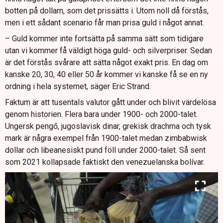
botten på dollarn, som det prissätts i. Utom noll då förstås,
men i ett sådant scenario får man prisa guld i något annat.
– Guld kommer inte fortsätta på samma sätt som tidigare
utan vi kommer få väldigt höga guld- och silverpriser. Sedan
är det förstås svårare att sätta något exakt pris. En dag om
kanske 20, 30, 40 eller 50 år kommer vi kanske få se en ny
ordning i hela systemet, säger Eric Strand.
Faktum är att tusentals valutor gått under och blivit värdelösa
genom historien. Flera bara under 1900- och 2000-talet.
Ungersk pengő, jugoslavisk dinar, grekisk drachma och tysk
mark är några exempel från 1900-talet medan zimbabwisk
dollar och libeanesiskt pund föll under 2000-talet. Så sent
som 2021 kollapsade faktiskt den venezuelanska bolívar.