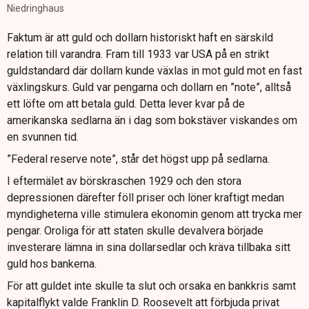
Niedringhaus
Faktum är att guld och dollarn historiskt haft en särskild
relation till varandra. Fram till 1933 var USA på en strikt
guldstandard där dollarn kunde växlas in mot guld mot en fast
växlingskurs. Guld var pengarna och dollarn en ”note”, alltså
ett löfte om att betala guld. Detta lever kvar på de
amerikanska sedlarna än i dag som bokstäver viskandes om
en svunnen tid.
”Federal reserve note”, står det högst upp på sedlarna.
I eftermälet av börskraschen 1929 och den stora
depressionen därefter föll priser och löner kraftigt medan
myndigheterna ville stimulera ekonomin genom att trycka mer
pengar. Oroliga för att staten skulle devalvera började
investerare lämna in sina dollarsedlar och kräva tillbaka sitt
guld hos bankerna.
För att guldet inte skulle ta slut och orsaka en bankkris samt
kapitalflykt valde Franklin D. Roosevelt att förbjuda privat