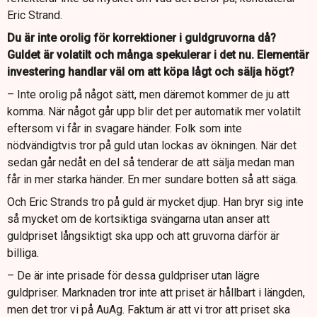
Eric Strand.
Du är inte orolig för korrektioner i guldgruvorna då?
Guldet är volatilt och många spekulerar i det nu. Elementär
investering handlar väl om att köpa lågt och sälja högt?
– Inte orolig på något sätt, men däremot kommer de ju att
komma. När något går upp blir det per automatik mer volatilt
eftersom vi får in svagare händer. Folk som inte
nödvändigtvis tror på guld utan lockas av ökningen. När det
sedan går nedåt en del så tenderar de att sälja medan man
får in mer starka händer. En mer sundare botten så att säga.
Och Eric Strands tro på guld är mycket djup. Han bryr sig inte
så mycket om de kortsiktiga svängarna utan anser att
guldpriset långsiktigt ska upp och att gruvorna därför är
billiga.
– De är inte prisade för dessa guldpriser utan lägre
guldpriser. Marknaden tror inte att priset är hållbart i längden,
men det tror vi på AuAg. Faktum är att vi tror att priset ska