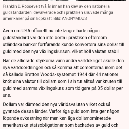
Franklin D. Roosevelt två år innan han klev av den nationella
guldstandarden, devalverade och i praktiken snuvade många
amerikaner på sin köpkraft. Bild: ANONYMOUS
Även om USA officiellt nu inte längre hade någon
guldstandard var den inte borta i praktiken eftersom
utländska banker fortfarande kunde konvertera sina dollar till
guld med den nya växlingskursen, vilket höll valutan stabil.
När de allierade styrkorna vann andra världskriget skulle den
nya världsordningen också komma att cementeras inom det
så kallade Bretton Woods-systemet 1944 där 44 nationer
knöt sina valutor till dollarn som i sin tur alltså var knuten till
guld med samma växlingskurs som tidigare på 35 dollar per
uns.
Dollarn var därmed den nya världsvalutan vilket också
gynnade dessa länder. Varför äga guld som inte ger någon
löpande avkastning när man kan äga dollarnominerade
amerikanska statsobligationer som backades av guld och