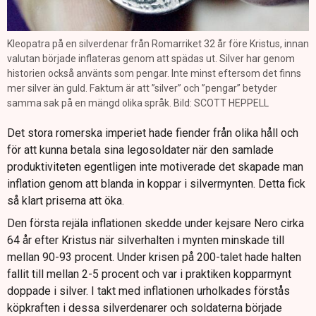
Kleopatra på en silverdenar från Romarriket 32 år före Kristus, innan
valutan började inflateras genom att spädas ut. Silver har genom
historien också använts som pengar. Inte minst eftersom det finns
mer silver än guld. Faktum är att ”silver” och ”pengar” betyder
samma sak på en mängd olika språk. Bild: SCOTT HEPPELL
Det stora romerska imperiet hade fiender från olika håll och
för att kunna betala sina legosoldater när den samlade
produktiviteten egentligen inte motiverade det skapade man
inflation genom att blanda in koppar i silvermynten. Detta fick
så klart priserna att öka.
Den första rejäla inflationen skedde under kejsare Nero cirka
64 år efter Kristus när silverhalten i mynten minskade till
mellan 90-93 procent. Under krisen på 200-talet hade halten
fallit till mellan 2-5 procent och var i praktiken kopparmynt
doppade i silver. I takt med inflationen urholkades förstås
köpkraften i dessa silverdenarer och soldaterna började