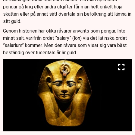
pengar på krig eller andra utgifter får man helt enkelt höja
skatten eller på annat sätt övertala sin befolkning att lämna in
sitt guld.
Genom historien har olika råvaror använts som pengar. Inte
minst salt, varifrån ordet ”salary” (lön) via det latinska ordet
”salarium” kommer. Men den råvara som visat sig vara bäst
beständig över tusentals år är guld.