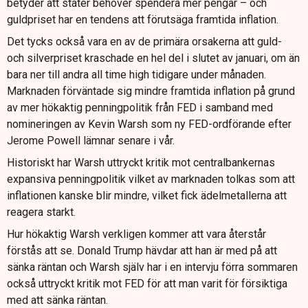
betyder att stater behöver spendera mer pengar – och
guldpriset har en tendens att förutsäga framtida inflation.
Det tycks också vara en av de primära orsakerna att guld-
och silverpriset kraschade en hel del i slutet av januari, om än
bara ner till andra all time high tidigare under månaden.
Marknaden förväntade sig mindre framtida inflation på grund
av mer hökaktig penningpolitik från FED i samband med
nomineringen av Kevin Warsh som ny FED-ordförande efter
Jerome Powell lämnar senare i vår.
Historiskt har Warsh uttryckt kritik mot centralbankernas
expansiva penningpolitik vilket av marknaden tolkas som att
inflationen kanske blir mindre, vilket fick ädelmetallerna att
reagera starkt.
Hur hökaktig Warsh verkligen kommer att vara återstår
förstås att se. Donald Trump hävdar att han är med på att
sänka räntan och Warsh själv har i en intervju förra sommaren
också uttryckt kritik mot FED för att man varit för försiktiga
med att sänka räntan.