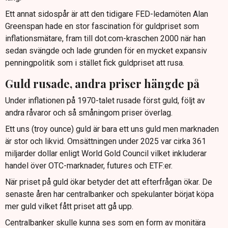
Ett annat sidospår är att den tidigare FED-ledamöten Alan
Greenspan hade en stor fascination för guldpriset som
inflationsmätare, fram till dot.com-kraschen 2000 när han
sedan svängde och lade grunden för en mycket expansiv
penningpolitik som i stället fick guldpriset att rusa.
Guld rusade, andra priser hängde på
Under inflationen på 1970-talet rusade först guld, följt av
andra råvaror och så småningom priser överlag.
Ett uns (troy ounce) guld är bara ett uns guld men marknaden
är stor och likvid. Omsättningen under 2025 var cirka 361
miljarder dollar enligt World Gold Council vilket inkluderar
handel över OTC-marknader, futures och ETF:er.
När priset på guld ökar betyder det att efterfrågan ökar. De
senaste åren har centralbanker och spekulanter börjat köpa
mer guld vilket fått priset att gå upp.
Centralbanker skulle kunna ses som en form av monitära