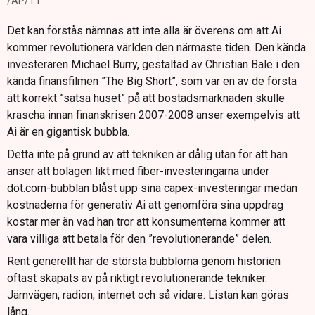
/AP/TT
Det kan förstås nämnas att inte alla är överens om att Ai
kommer revolutionera världen den närmaste tiden. Den kända
investeraren Michael Burry, gestaltad av Christian Bale i den
kända finansfilmen ”The Big Short”, som var en av de första
att korrekt ”satsa huset” på att bostadsmarknaden skulle
krascha innan finanskrisen 2007-2008 anser exempelvis att
Ai är en gigantisk bubbla.
Detta inte på grund av att tekniken är dålig utan för att han
anser att bolagen likt med fiber-investeringarna under
dot.com-bubblan blåst upp sina capex-investeringar medan
kostnaderna för generativ Ai att genomföra sina uppdrag
kostar mer än vad han tror att konsumenterna kommer att
vara villiga att betala för den ”revolutionerande” delen.
Rent generellt har de största bubblorna genom historien
oftast skapats av på riktigt revolutionerande tekniker.
Järnvägen, radion, internet och så vidare. Listan kan göras
lång.