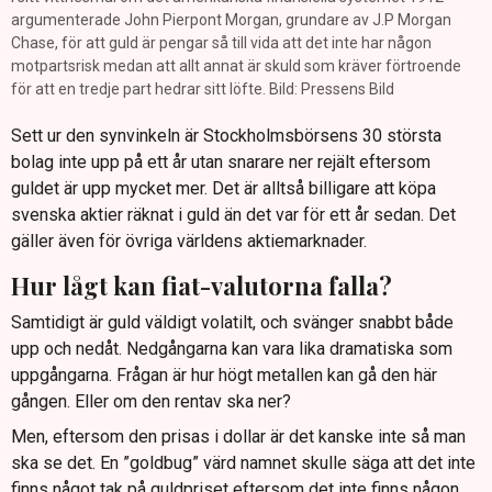
argumenterade John Pierpont Morgan, grundare av J.P Morgan
Chase, för att guld är pengar så till vida att det inte har någon
motpartsrisk medan att allt annat är skuld som kräver förtroende
för att en tredje part hedrar sitt löfte. Bild: Pressens Bild
Sett ur den synvinkeln är Stockholmsbörsens 30 största
bolag inte upp på ett år utan snarare ner rejält eftersom
guldet är upp mycket mer. Det är alltså billigare att köpa
svenska aktier räknat i guld än det var för ett år sedan. Det
gäller även för övriga världens aktiemarknader.
Hur lågt kan fiat-valutorna falla?
Samtidigt är guld väldigt volatilt, och svänger snabbt både
upp och nedåt. Nedgångarna kan vara lika dramatiska som
uppgångarna. Frågan är hur högt metallen kan gå den här
gången. Eller om den rentav ska ner?
Men, eftersom den prisas i dollar är det kanske inte så man
ska se det. En ”goldbug” värd namnet skulle säga att det inte
finns något tak på guldpriset eftersom det inte finns någon