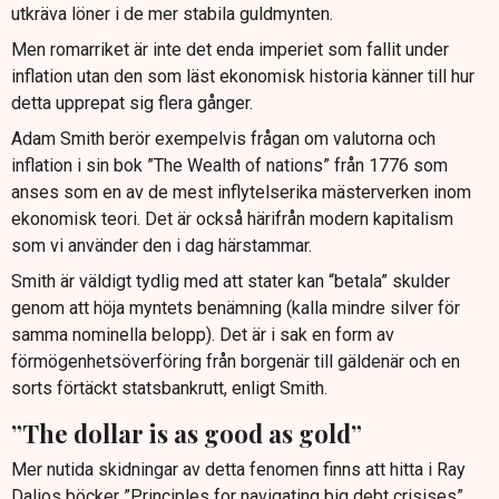
utkräva löner i de mer stabila guldmynten.
Men romarriket är inte det enda imperiet som fallit under
inflation utan den som läst ekonomisk historia känner till hur
detta upprepat sig flera gånger.
Adam Smith berör exempelvis frågan om valutorna och
inflation i sin bok ”The Wealth of nations” från 1776 som
anses som en av de mest inflytelserika mästerverken inom
ekonomisk teori. Det är också härifrån modern kapitalism
som vi använder den i dag härstammar.
Smith är väldigt tydlig med att stater kan “betala” skulder
genom att höja myntets benämning (kalla mindre silver för
samma nominella belopp). Det är i sak en form av
förmögenhetsöverföring från borgenär till gäldenär och en
sorts förtäckt statsbankrutt, enligt Smith.
”The dollar is as good as gold”
Mer nutida skidningar av detta fenomen finns att hitta i Ray
Dalios böcker ”Principles for navigating big debt crisises”,