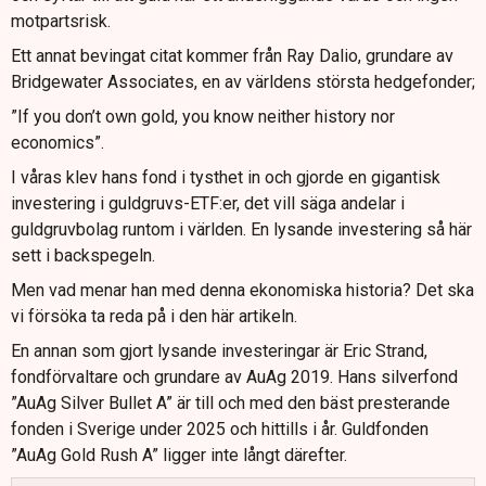
motpartsrisk.
Ett annat bevingat citat kommer från Ray Dalio, grundare av
Bridgewater Associates, en av världens största hedgefonder;
”If you don’t own gold, you know neither history nor
economics”.
I våras klev hans fond i tysthet in och gjorde en gigantisk
investering i guldgruvs-ETF:er, det vill säga andelar i
guldgruvbolag runtom i världen. En lysande investering så här
sett i backspegeln.
Men vad menar han med denna ekonomiska historia? Det ska
vi försöka ta reda på i den här artikeln.
En annan som gjort lysande investeringar är Eric Strand,
fondförvaltare och grundare av AuAg 2019. Hans silverfond
”AuAg Silver Bullet A” är till och med den bäst presterande
fonden i Sverige under 2025 och hittills i år. Guldfonden
”AuAg Gold Rush A” ligger inte långt därefter.