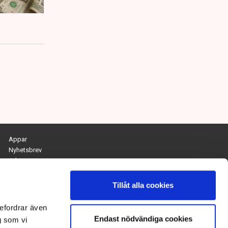
Appar
Nyhetsbrev
Arkiv
Kontakta redaktionen
Personuppgifts- och cookiepolicy
Tillåt alla cookies
Om Tidningen Näringslivet
efordrar även
Endast nödvändiga cookies
Chefredaktör och ansvarig utgivare:
g som vi
Anna Dalqvist