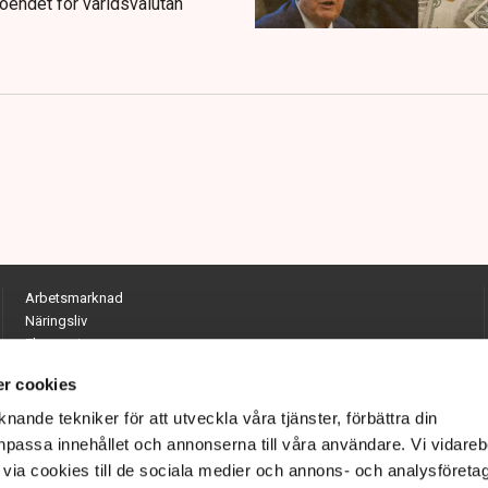
troendet för världsvalutan
Arbetsmarknad
Näringsliv
Ekonomi
Entreprenörskap
r cookies
Opinion
Hållbarhet
nande tekniker för att utveckla våra tjänster, förbättra din
Utrikes
passa innehållet och annonserna till våra användare. Vi vidareb
Krönikor
via cookies till de sociala medier och annons- och analysföreta
Quiz