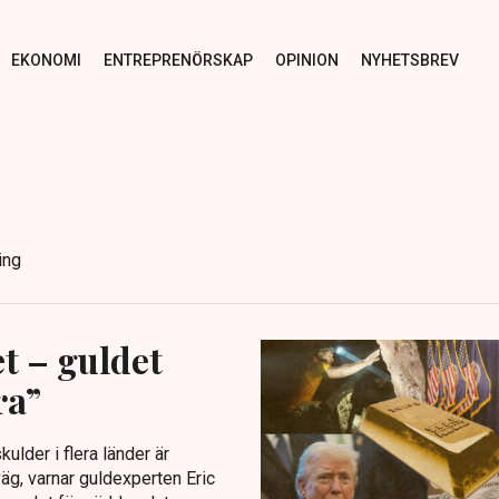
EKONOMI
ENTREPRENÖRSKAP
OPINION
NYHETSBREV
ing
t – guldet
ra”
ulder i flera länder är
väg, varnar guldexperten Eric