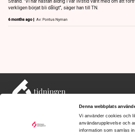
Strand. "Vi har nästan aldrig i vår livstid varit med om att för
verkligen börjat bli dåligt", säger han till TN.
6 months ago |
Av: Pontus Nyman
Denna webbplats använde
Vi använder cookies och lik
användarupplevelse och an
information som samlas in 
Adress: Tidningen Näringslivet, 114 82 Stockholm