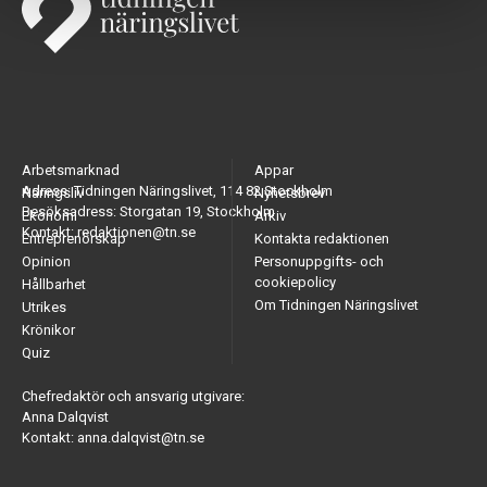
Arbetsmarknad
Appar
Adress: Tidningen Näringslivet, 114 82 Stockholm
Näringsliv
Nyhetsbrev
Besöksadress: Storgatan 19, Stockholm
Ekonomi
Arkiv
Kontakt: redaktionen@tn.se
Entreprenörskap
Kontakta redaktionen
Opinion
Personuppgifts- och
cookiepolicy
Hållbarhet
Om Tidningen Näringslivet
Utrikes
Krönikor
Quiz
Chefredaktör och ansvarig utgivare:
Anna Dalqvist
Kontakt: anna.dalqvist@tn.se