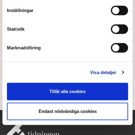
Inställningar
Statistik
Marknadsföring
Här finns det svenska guldet
Med öppningen av Fäbodtjärn har Sverige fått sin
Visa detaljer
13:e gruva i drift.
Tillåt alla cookies
1 year ago |
Av: TT
Endast nödvändiga cookies