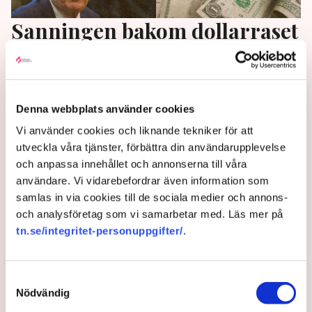
Sanningen bakom dollarraset
– guldet avslöjar djup kris:
”Vänta bara”
Denna webbplats använder cookies
Den kraftiga guldrusningen, raset för dollarn och
Vi använder cookies och liknande tekniker för att
stora statsskulder i flera länder är varningstecken
utveckla våra tjänster, förbättra din användarupplevelse
för att en större kris i världsekonomin är på väg,
och anpassa innehållet och annonserna till våra
varnar guldexperten Eric Strand. "Vi har nästan aldrig
användare. Vi vidarebefordrar även information som
i vår livstid varit med om att förtroendet för
samlas in via cookies till de sociala medier och annons-
världsvalutan verkligen börjat bli dåligt", säger han till
och analysföretag som vi samarbetar med. Läs mer på
TN.
tn.se/integritet-personuppgifter/
.
6 months ago |
Av: Pontus Nyman
Samtyckesval
Nödvändig