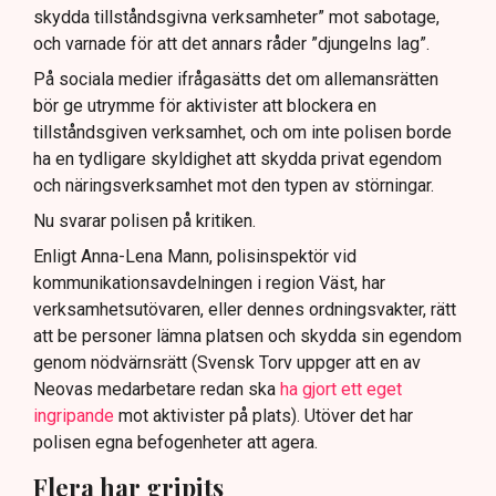
skydda tillståndsgivna verksamheter” mot sabotage,
och varnade för att det annars råder ”djungelns lag”.
På sociala medier ifrågasätts det om allemansrätten
bör ge utrymme för aktivister att blockera en
tillståndsgiven verksamhet, och om inte polisen borde
ha en tydligare skyldighet att skydda privat egendom
och näringsverksamhet mot den typen av störningar.
Nu svarar polisen på kritiken.
Enligt Anna-Lena Mann, polisinspektör vid
kommunikationsavdelningen i region Väst, har
verksamhetsutövaren, eller dennes ordningsvakter, rätt
att be personer lämna platsen och skydda sin egendom
genom nödvärnsrätt (Svensk Torv uppger att en av
Neovas medarbetare redan ska
ha gjort ett eget
ingripande
mot aktivister på plats). Utöver det har
polisen egna befogenheter att agera.
Flera har gripits