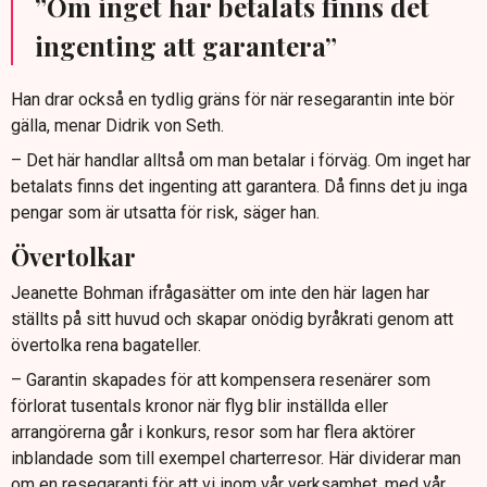
”Om inget har betalats finns det
ingenting att garantera”
Han drar också en tydlig gräns för när resegarantin inte bör
gälla, menar Didrik von Seth.
– Det här handlar alltså om man betalar i förväg. Om inget har
betalats finns det ingenting att garantera. Då finns det ju inga
pengar som är utsatta för risk, säger han.
Övertolkar
Jeanette Bohman ifrågasätter om inte den här lagen har
ställts på sitt huvud och skapar onödig byråkrati genom att
övertolka rena bagateller.
– Garantin skapades för att kompensera resenärer som
förlorat tusentals kronor när flyg blir inställda eller
arrangörerna går i konkurs, resor som har flera aktörer
inblandade som till exempel charterresor. Här dividerar man
om en resegaranti för att vi inom vår verksamhet, med vår