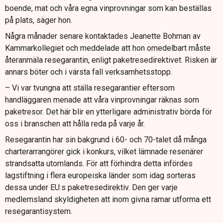
boende, mat och våra egna vinprovningar som kan beställas
på plats, säger hon.
Några månader senare kontaktades Jeanette Bohman av
Kammarkollegiet och meddelade att hon omedelbart måste
återanmäla resegarantin, enligt paketresedirektivet. Risken är
annars böter och i värsta fall verksamhetsstopp.
– Vi var tvungna att ställa resegarantier eftersom
handläggaren menade att våra vinprovningar räknas som
paketresor. Det här blir en ytterligare administrativ börda för
oss i branschen att hålla reda på varje år.
Resegarantin har sin bakgrund i 60- och 70-talet då många
charterarrangörer gick i konkurs, vilket lämnade resenärer
strandsatta utomlands. För att förhindra detta infördes
lagstiftning i flera europeiska länder som idag sorteras
dessa under EU:s paketresedirektiv. Den ger varje
medlemsland skyldigheten att inom givna ramar utforma ett
resegarantisystem.