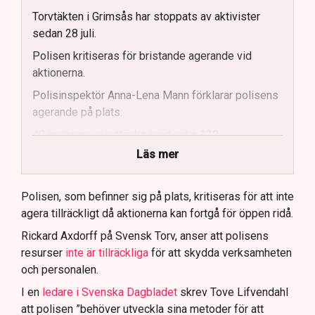
Torvtäkten i Grimsås har stoppats av aktivister
sedan 28 juli.
Polisen kritiseras för bristande agerande vid
aktionerna.
Polisinspektör Anna-Lena Mann förklarar polisens
agerande på plats.
40 personer misstänks med cirka 120
brottsmisstankar kopplade.
Läs mer
Polisen använder drönare och uniformerad polis
för att dokumentera bevis.
Polisen, som befinner sig på plats, kritiseras för att inte
agera tillräckligt då aktionerna kan fortgå för öppen ridå.
Samtidigt är polisarbetet komplext när det gäller
att navigera juridiska rättigheter och gränser.
Rickard Axdorff på Svensk Torv, anser att polisens
resurser
inte är tillräckliga
för att skydda verksamheten
och personalen.
I en
ledare i Svenska Dagbladet
skrev Tove Lifvendahl
att polisen ”behöver utveckla sina metoder för att