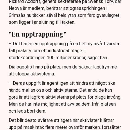
Rickard Axdorff, generalsekreterare på Svensk Torv, där
Neova är medlem, berättar att ogrässpridningen i
Grimsås nu täcker såväl hela ytan som färdigvarulagret
som ligger i anslutning till täkten.
”En upptrappning”
– Det här är en upptrappning på en helt ny nivå. I värsta
fall pratar vi om ett industrisabotage i
storleksordningen 100 miljoner kronor, säger han.
Dialogpolis finns på plats, men de saknar lagutrymme
att stoppa aktivisterna.
– Deras uppgift är egentligen att hindra att något ska
hända mellan oss och aktivisterna. Det enda de kan
göra är att lagföra aktivisterna på plats för olaga intrång.
Men de har inte möjlighet att avvisa dem från platsen
och leda bort dem.
Det blir desto svårare att agera när aktivister klättrar
upp på maskintak flera meter ovanför marken, fortsätter