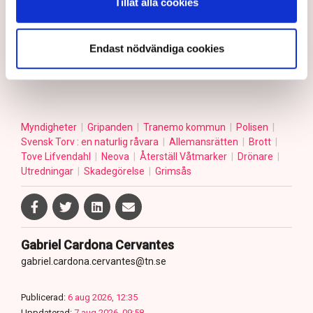
– Anmälningar om till exempel fröspridningen är
Tillåt alla cookies
upptagna och kommer att utredas och lagföras, en del i
efterhand. Det är bland annat anledningen till att vi nu
Endast nödvändiga cookies
även använder drönare för att dokumentera och säkra
bevis, säger Anna-Lena Mann.
Myndigheter
Gripanden
Tranemo kommun
Polisen
Svensk Torv : en naturlig råvara
Allemansrätten
Brott
Tove Lifvendahl
Neova
Återställ Våtmarker
Drönare
Utredningar
Skadegörelse
Grimsås
Gabriel Cardona Cervantes
gabriel.cardona.cervantes@tn.se
Publicerad:
6 aug 2026, 12:35
Uppdaterad:
7 aug 2026, 09:58