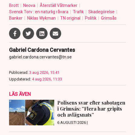
Brott
Neova
Återställ Våtmarker
Svensk Torv : en naturlig råvara
Trafik
Skadegörelse
Banker
Niklas Wykman
TN original
Politik
Grimsås
Gabriel Cardona Cervantes
gabriel.cardona.cervantes@tn.se
Publicerad:
3 aug 2026, 15:41
Uppdaterad:
4 aug 2026, 11:33
LÄS ÄVEN
Polisens svar efter sabotagen
i Grimsås: ”Flera har gripits
och avlägsnats”
6 AUGUSTI 2026 |