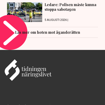
Ledare: Polisen måste kunna
stoppa sabotagen
5 AUGUSTI 2026 |
Läs mer om hoten mot äganderätten