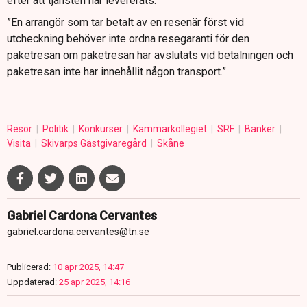
efter att tjänsten har levererats.
”En arrangör som tar betalt av en resenär först vid
utcheckning behöver inte ordna resegaranti för den
paketresan om paketresan har avslutats vid betalningen och
paketresan inte har innehållit någon transport.”
Resor
Politik
Konkurser
Kammarkollegiet
SRF
Banker
Visita
Skivarps Gästgivaregård
Skåne
Gabriel Cardona Cervantes
gabriel.cardona.cervantes@tn.se
Publicerad:
10 apr 2025, 14:47
Uppdaterad:
25 apr 2025, 14:16