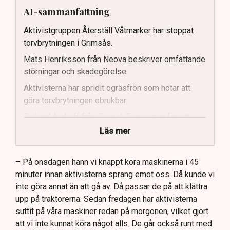
AI-sammanfattning
Aktivistgruppen Återställ Våtmarker har stoppat
torvbrytningen i Grimsås.
Mats Henriksson från Neova beskriver omfattande
störningar och skadegörelse.
Aktivisterna har spridit ogräsfrön som hotar att
göra torvbrytningen obrukbar.
Rickard Axdorff från Svensk Torv varnar för ett
stort ekonomiskt sabotage.
Läs mer
Dialogpolisen på plats står maktlös inför
aktivisternas handlingar.
– På onsdagen hann vi knappt köra maskinerna i 45
minuter innan aktivisterna sprang emot oss. Då kunde vi
Frågor kvarstår om finansiering av illegal aktivism.
inte göra annat än att gå av. Då passar de på att klättra
upp på traktorerna. Sedan fredagen har aktivisterna
suttit på våra maskiner redan på morgonen, vilket gjort
att vi inte kunnat köra något alls. De går också runt med