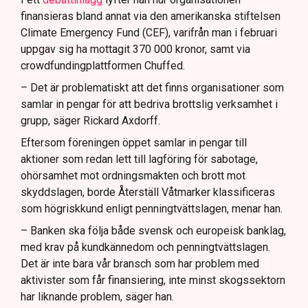
finansieras bland annat via den amerikanska stiftelsen
Climate Emergency Fund (CEF), varifrån man i februari
uppgav sig ha mottagit 370 000 kronor, samt via
crowdfundingplattformen Chuffed.
– Det är problematiskt att det finns organisationer som
samlar in pengar för att bedriva brottslig verksamhet i
grupp, säger Rickard Axdorff.
Eftersom föreningen öppet samlar in pengar till
aktioner som redan lett till lagföring för sabotage,
ohörsamhet mot ordningsmakten och brott mot
skyddslagen, borde Återställ Våtmarker klassificeras
som högriskkund enligt penningtvättslagen, menar han.
– Banken ska följa både svensk och europeisk banklag,
med krav på kundkännedom och penningtvättslagen.
Det är inte bara vår bransch som har problem med
aktivister som får finansiering, inte minst skogssektorn
har liknande problem, säger han.