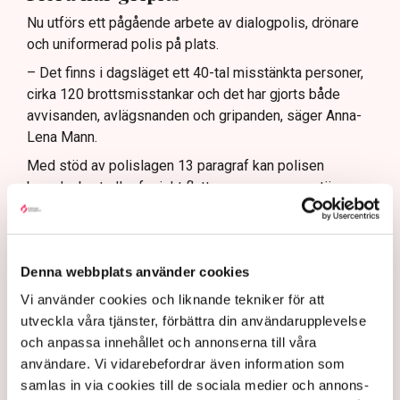
Nu utförs ett pågående arbete av dialogpolis, drönare
och uniformerad polis på plats.
– Det finns i dagsläget ett 40-tal misstänkta personer,
cirka 120 brottsmisstankar och det har gjorts både
avvisanden, avlägsnanden och gripanden, säger Anna-
Lena Mann.
Med stöd av polislagen 13 paragraf kan polisen
beordra bort eller fysiskt flytta personer som stör
allmän ordning, och i vissa fall transportera aktivister
flera mil bort från platsen.
– Bara idag (tisdag, 5 augusti reds. anm.) har det skett
Denna webbplats använder cookies
åtta avlägsnanden, enligt polislagen 13 paragraf. Om
Vi använder cookies och liknande tekniker för att
personerna vägrar att följa order och det olaga intrånget
utveckla våra tjänster, förbättra din användarupplevelse
fortsätter, kan de gripas misstänkta för brott, säger hon.
och anpassa innehållet och annonserna till våra
Samtidigt menar Anna-Lena Mann att polisens uppgift
användare. Vi vidarebefordrar även information som
är att vara opartisk, att följa lagstiftningen och att
samlas in via cookies till de sociala medier och annons-
navigera i den juridiska och moraliska komplexiteten i