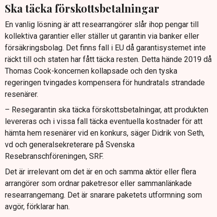
Ska täcka förskottsbetalningar
En vanlig lösning är att researrangörer slår ihop pengar till
kollektiva garantier eller ställer ut garantin via banker eller
försäkringsbolag. Det finns fall i EU då garantisystemet inte
räckt till och staten har fått täcka resten. Detta hände 2019 då
Thomas Cook-koncernen kollapsade och den tyska
regeringen tvingades kompensera för hundratals strandade
resenärer.
– Resegarantin ska täcka förskottsbetalningar, att produkten
levereras och i vissa fall täcka eventuella kostnader för att
hämta hem resenärer vid en konkurs, säger Didrik von Seth,
vd och generalsekreterare på Svenska
Resebranschföreningen, SRF.
Det är irrelevant om det är en och samma aktör eller flera
arrangörer som ordnar paketresor eller sammanlänkade
researrangemang. Det är snarare paketets utformning som
avgör, förklarar han.