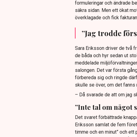
formuleringar och ändrade besl
säkra sidan. Men ett ökat mot
överklagade och fick fakturan
”Jag trodde förs
Sara Eriksson driver de två f
de båda och hyr sedan ut stola
meddelade miljöförvaltningen 
salongen. Det var första gån
förbereda sig och ringde därf
skulle se över, om det fanns 
– Då svarade de att om jag sk
”Inte tal om något
Det svaret förbättrade knapp
Eriksson samlat de fem föret
timme och en minut” och ett