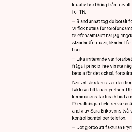
kreativ bokföring från förvalt
för TN.
– Bland annat tog de betalt f
Vi fick betala för telefonsamt
telefonsamtalet när jag ringd
standardformulär, likadant för
hon.
– Lika irriterande var förarb
fråga i princip inte visste nå
betala för det också, fortsätt
När väl chocken över den hög
fakturan till länsstyrelsen. U
kommunens faktura bland annat
Förvaltningen fick också smäll
andra av Sara Erikssons två sal
kontrollsamtal per telefon.
– Det gjorde att fakturan krym