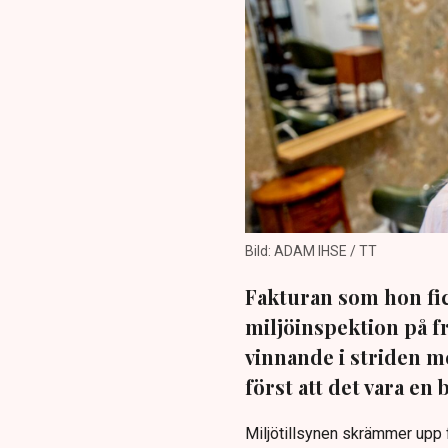
Bild: ADAM IHSE / TT
Fakturan som hon fic
miljöinspektion på f
vinnande i striden 
först att det vara en 
Miljötillsynen skrämmer upp f