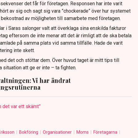
konsekvenser det får för företagen. Responsen har inte varit
hört av sig och sagt sig vara ”chockerade” över hur systemet
å bekostnad av möjligheten till samarbete med företagen.
ar i Saras salonger valt att överklaga sina enskilda fakturor
tag eftersom de inte menar att det är rimligt att de ska betala
r samlade på samma plats vid samma tillfälle. Hade de varit
ering inte skett.
d det och stöttar dem. Över huvud taget är mitt tips till
ituation att ge er inte – ta fighten.
altningen: Vi har ändrat
ingsrutinerna
 det var ett skämt”
Eriksson
Bokföring
Organisationer
Moms
Företagarna