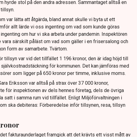
m hyrde stol på den andra adressen. Sammantaget alltså en
illsyn.
m var lätta att åtgärda, bland annat skulle vi byta ut ett
för allt lärde vi oss ingenting om vad som kunde göras
e ingenting om hur vi ska arbeta under pandemin. Inspektören
 vara särskilt påläst om vad som gäller i en frisersalong och
ågon form av samarbete. Tvärtom.
tillsyn var vid det tillfället 1 196 kronor, den är idag höjd till
 självkostnadstäckning för kommunen. Det kan jämföras med
risörer som ligger på 650 kronor per timme, inklusive moms.
ra Eriksson var alltså på strax över 37 000 kronor,
 för inspektionen av dels hennes företag, dels de övriga
 satt i samma rum vid tillfället. Enligt Miljöförvaltningen i
om ska debiteras: Förberedelse inför tillsynen, resa, tillsyn
kronor
et fakturaunderlaget framgick att det krävts ett visst mått av