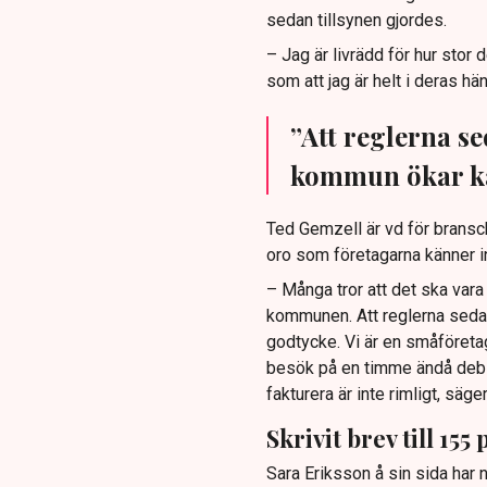
sedan tillsynen gjordes.
– Jag är livrädd för hur stor 
som att jag är helt i deras hän
”Att reglerna se
kommun ökar kä
Ted Gemzell är vd för brans
oro som företagarna känner in
– Många tror att det ska vara 
kommunen. Att reglerna sedan
godtycke. Vi är en småföretag
besök på en timme ändå debi
fakturera är inte rimligt, säger
Skrivit brev till 155 
Sara Eriksson å sin sida har nu