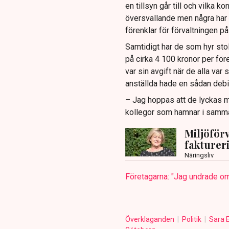
en tillsyn går till och vilka 
översvallande men några har 
förenklar för förvaltningen p
Samtidigt har de som hyr stol
på cirka 4 100 kronor per före
var sin avgift när de alla va
anställda hade en sådan debit
– Jag hoppas att de lyckas me
kollegor som hamnar i samma s
Miljöförv
fakturer
Näringsliv
Företagarna: "Jag undrade om
Överklaganden
Politik
Sara 