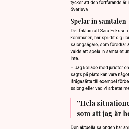
tycker att den fortfarande är 
överleva.
Spelar in samtalen
Det faktum att Sara Eriksson v
kommunen, har spridit sig i b
salongsägare, som föredrar at
valde att spela in samtalet u
inte.
– Jag kollade med jurister om 
sagts på plats kan vara något
ifrågasätta till exempel för
salong eller vad vi arbetar me
”Hela situation
som att jag är h
Den aktuella salongen har änn