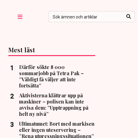
Mest läst
Därför sökte 8 000
sommarjobb på Tetra Pak –
”Väldigt få väljer att inte
fortsätta”
Aktivisterna klättrar upp på
maskiner – polisen kan inte
avvisa dem: ”Upptrappning på
helt ny nivå”
Ultimatumet: Bort med markisen
eller ingen uteservering –
”Rena utpressningssituationen”