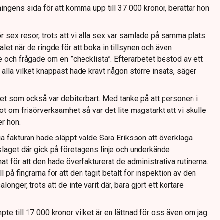
ningens sida för att komma upp till 37 000 kronor, berättar hon
ör sex resor, trots att vi alla sex var samlade på samma plats.
alet när de ringde för att boka in tillsynen och även
e och frågade om en ”checklista”. Efterarbetet bestod av ett
 alla vilket knappast hade krävt någon större insats, säger
etet som också var debiterbart. Med tanke på att personen i
got om frisörverksamhet så var det lite magstarkt att vi skulle
er hon.
a fakturan hade släppt valde Sara Eriksson att överklaga
tslaget där gick på företagens linje och underkände
 för att den hade överfakturerat de administrativa rutinerna.
 på fingrarna för att den tagit betalt för inspektion av den
onger, trots att de inte varit där, bara gjort ett kortare
pte till 17 000 kronor vilket är en lättnad för oss även om jag