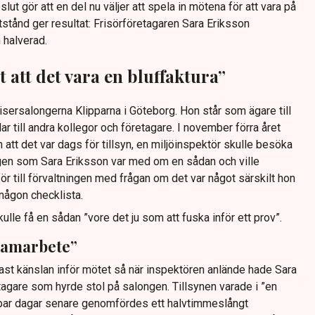
ut gör att en del nu väljer att spela in mötena för att vara på
stånd ger resultat: Frisörföretagaren Sara Eriksson
 halverad.
t att det vara en bluffaktura”
risersalongerna Klipparna i Göteborg. Hon står som ägare till
r till andra kollegor och företagare. I november förra året
att det var dags för tillsyn, en miljöinspektör skulle besöka
gen som Sara Eriksson var med om en sådan och ville
ör till förvaltningen med frågan om det var något särskilt hon
någon checklista.
ulle få en sådan ”vore det ju som att fuska inför ett prov”.
 samarbete”
ast känslan inför mötet så när inspektören anlände hade Sara
agare som hyrde stol på salongen. Tillsynen varade i ”en
 par dagar senare genomfördes ett halvtimmeslångt