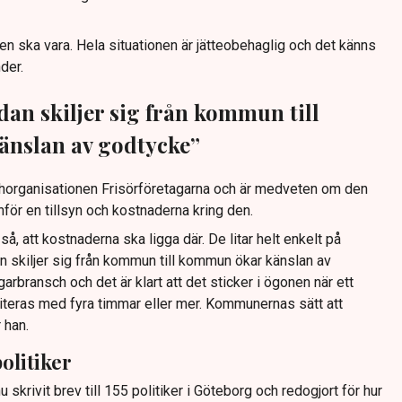
den ska vara. Hela situationen är jätteobehaglig och det känns
der.
dan skiljer sig från kommun till
nslan av godtycke”
chorganisationen Frisörföretagarna och är medveten om den
för en tillsyn och kostnaderna kring den.
så, att kostnaderna ska ligga där. De litar helt enkelt på
 skiljer sig från kommun till kommun ökar känslan av
arbransch och det är klart att det sticker i ögonen när ett
teras med fyra timmar eller mer. Kommunernas sätt att
 han.
politiker
 skrivit brev till 155 politiker i Göteborg och redogjort för hur