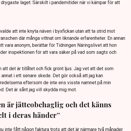
i drygaste laget. Särskilt i pandemitider när vi kämpar för att
alde att inte knyta näven i byxfickan utan att ta strid mot
ranschen där många vittnat om liknande erfarenheter. En annan
t vara anonym, berättar för Tidningen Näringslivet att hon
nder inspektionen för att vara säker på vad som sagts och
att det är tillåtet och fick grönt ljus. Jag vet att det som
 annat i ett senare skede. Det gör också att jag kan
beredelserna eftersom de inte ens visste namnet på min
d. Det är sånt jag vill skydda mig mot.
en är jätteobehaglig och det känns
elt i deras händer”
u inte fått någon faktura trots att det är närmare två månader