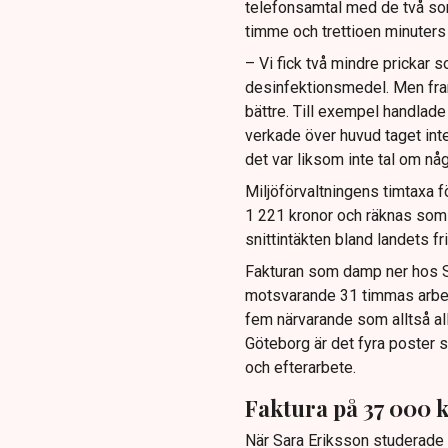
telefonsamtal med de två so
timme och trettioen minuters t
– Vi fick två mindre prickar so
desinfektionsmedel. Men fram
bättre. Till exempel handlad
verkade över huvud taget inte
det var liksom inte tal om n
Miljöförvaltningens timtaxa för 
1 221 kronor och räknas som
snittintäkten bland landets f
Fakturan som damp ner hos Sa
motsvarande 31 timmas arbete
fem närvarande som alltså alla
Göteborg är det fyra poster s
och efterarbete.
Faktura på 37 000 
När Sara Eriksson studerade d