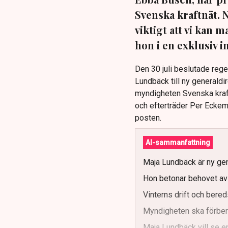
Svenska kraftnät. 
viktigt att vi kan
hon i en exklusiv 
Den 30 juli beslutade reg
Lundbäck till ny generaldi
myndigheten Svenska kraft
och efterträder Per Eckema
posten.
AI-sammanfattning
Maja Lundbäck är ny gen
Hon betonar behovet av s
Vinterns drift och bereds
Myndigheten ska förbere
Maja Lundbäck vill se e