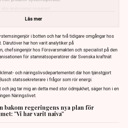
 ska analyseras noggrant.
Läs mer
stemsingenjör i botten och har två tidigare omgångar hos
. Därutöver har hon varit analytiker på
n, chefsingenjör hos Försvarsmakten och specialist på den
nisationen för stamnätsoperatörer där Svenska kraftnät
limat- och näringslivsdepartementet där hon tjänstgjort
usch statssekreterare i frågor som rör energi.
 och jag tar mig an detta med stor ödmjukhet, säger hon i en
ingen Näringslivet.
n bakom regeringens nya plan för
met: ”Vi har varit naiva”