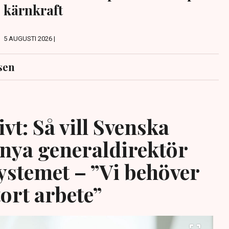
kärnkraft
5 AUGUSTI 2026 |
sen
vt: Så vill Svenska
 nya generaldirektör
systemet – ”Vi behöver
tort arbete”