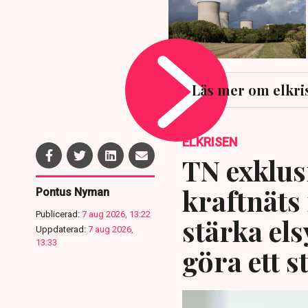
Läs mer om elkri
ELKRISEN
TN exklusi
kraftnäts
Pontus Nyman
Publicerad:
7 aug 2026, 13:22
stärka el
Uppdaterad:
7 aug 2026,
13:33
göra ett s