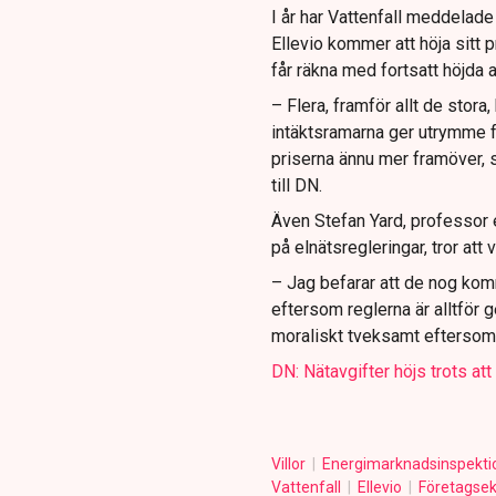
I år har Vattenfall meddelade 
Ellevio kommer att höja sitt p
får räkna med fortsatt höjda a
– Flera, framför allt de stora
intäktsramarna ger utrymme f
priserna ännu mer framöver, 
till DN.
Även Stefan Yard, professor 
på elnätsregleringar, tror att
– Jag befarar att de nog komm
eftersom reglerna är alltför 
moraliskt tveksamt eftersom 
DN: Nätavgifter höjs trots a
Villor
Energimarknadsinspekt
Vattenfall
Ellevio
Företagse