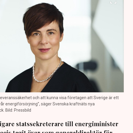
a leveranssäkerhet och att kunna visa företagen att Sverige är ett
 vår energiförsörjning”, säger Svenska kraftnäts nya
. Bild: Pressbild
igare statssekreterare till energiminister
ecis tagit över som generaldirektör för