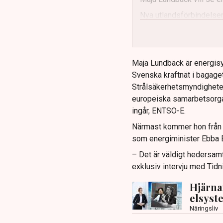
Nya utlandsförbindelser
Maja Lundbäck är energisy
Svenska kraftnät i bagaget
Strålsäkerhetsmyndighete
europeiska samarbetsorga
ingår, ENTSO-E.
Närmast kommer hon från k
som energiminister Ebba B
– Det är väldigt hedersamt
exklusiv intervju med Tidn
Hjärna
elsyste
Näringsliv