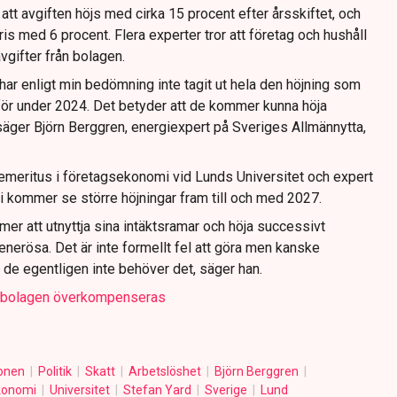
att avgiften höjs med cirka 15 procent efter årsskiftet, och
ris med 6 procent. Flera experter tror att företag och hushåll
vgifter från bolagen.
, har enligt min bedömning inte tagit ut hela den höjning som
ör under 2024. Det betyder att de kommer kunna höja
säger Björn Berggren, energiexpert på Sveriges Allmännytta,
emeritus i företagsekonomi vid Lunds Universitet och expert
 vi kommer se större höjningar fram till och med 2027.
er att utnyttja sina intäktsramar och höja successivt
generösa. Det är inte formellt fel att göra men kanske
de egentligen inte behöver det, säger han.
tt bolagen överkompenseras
ionen
Politik
Skatt
Arbetslöshet
Björn Berggren
konomi
Universitet
Stefan Yard
Sverige
Lund