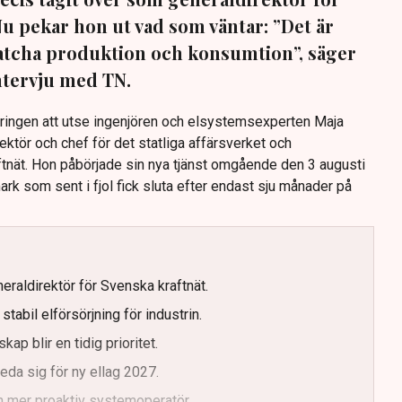
Nu pekar hon ut vad som väntar: ”Det är
 matcha produktion och konsumtion”, säger
intervju med TN.
eringen att utse ingenjören och elsystemsexperten Maja
rektör och chef för det statliga affärsverket och
nät. Hon påbörjade sin nya tjänst omgående den 3 augusti
rk som sent i fjol fick sluta efter endast sju månader på
eraldirektör för Svenska kraftnät.
tabil elförsörjning för industrin.
kap blir en tidig prioritet.
da sig för ny ellag 2027.
n mer proaktiv systemoperatör.