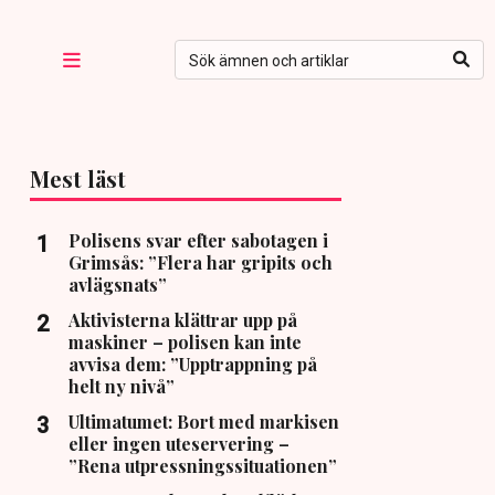
Mest läst
Polisens svar efter sabotagen i
Grimsås: ”Flera har gripits och
avlägsnats”
Aktivisterna klättrar upp på
maskiner – polisen kan inte
avvisa dem: ”Upptrappning på
helt ny nivå”
Ultimatumet: Bort med markisen
eller ingen uteservering –
”Rena utpressningssituationen”