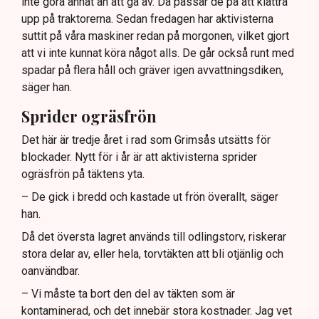
inte göra annat än att gå av. Då passar de på att klättra
upp på traktorerna. Sedan fredagen har aktivisterna
suttit på våra maskiner redan på morgonen, vilket gjort
att vi inte kunnat köra något alls. De går också runt med
spadar på flera håll och gräver igen avvattningsdiken,
säger han.
Sprider ogräsfrön
Det här är tredje året i rad som Grimsås utsätts för
blockader. Nytt för i år är att aktivisterna sprider
ogräsfrön på täktens yta.
– De gick i bredd och kastade ut frön överallt, säger
han.
Då det översta lagret används till odlingstorv, riskerar
stora delar av, eller hela, torvtäkten att bli otjänlig och
oanvändbar.
– Vi måste ta bort den del av täkten som är
kontaminerad, och det innebär stora kostnader. Jag vet