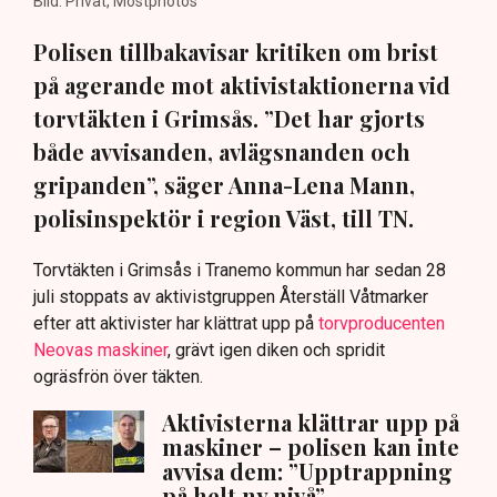
Bild: Privat, Mostphotos
Polisen tillbakavisar kritiken om brist
på agerande mot aktivistaktionerna vid
torvtäkten i Grimsås. ”Det har gjorts
både avvisanden, avlägsnanden och
gripanden”, säger Anna-Lena Mann,
polisinspektör i region Väst, till TN.
Torvtäkten i Grimsås i Tranemo kommun har sedan 28
juli stoppats av aktivistgruppen Återställ Våtmarker
efter att aktivister har klättrat upp på
torvproducenten
Neovas maskiner
, grävt igen diken och spridit
ogräsfrön över täkten.
Aktivisterna klättrar upp på
maskiner – polisen kan inte
avvisa dem: ”Upptrappning
på helt ny nivå”