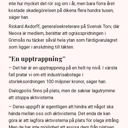
inte hur mycket det rör sig om i år, men bara förra året
kostade skadegörelsen på dikena flera hundra tusen,
säger han.
Rickard Axdorff, generalsekreterare på Svensk Torv, där
Neova är medlem, berättar att ogrässpridningen i
Grimsås nu täcker såväl hela ytan som färdigvarulagret
som ligger i anslutning till täkten.
”En upptrappning”
– Det här är en upptrappning på en helt ny nivå. I värsta
fall pratar vi om ett industrisabotage i
storleksordningen 100 miljoner kronor, säger han.
Dialogpolis finns på plats, men de saknar lagutrymme
att stoppa aktivisterna.
– Deras uppgift är egentligen att hindra att något ska
hända mellan oss och aktivisterna. Det enda de kan
göra är att lagföra aktivisterna på plats för olaga intrång.
Men de har inte möjlighet att avvisa dem från platsen