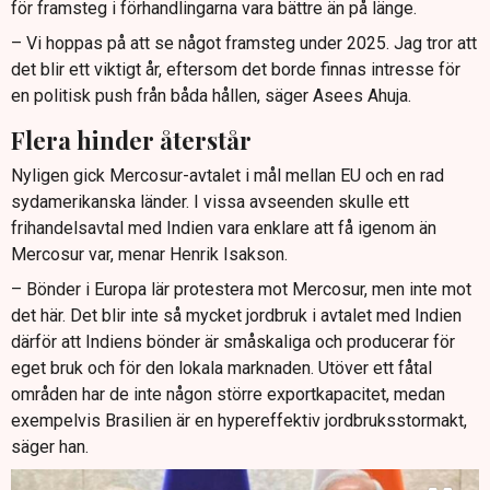
för framsteg i förhandlingarna vara bättre än på länge.
– Vi hoppas på att se något framsteg under 2025. Jag tror att
det blir ett viktigt år, eftersom det borde finnas intresse för
en politisk push från båda hållen, säger Asees Ahuja.
Flera hinder återstår
Nyligen gick Mercosur-avtalet i mål mellan EU och en rad
sydamerikanska länder. I vissa avseenden skulle ett
frihandelsavtal med Indien vara enklare att få igenom än
Mercosur var, menar Henrik Isakson.
– Bönder i Europa lär protestera mot Mercosur, men inte mot
det här. Det blir inte så mycket jordbruk i avtalet med Indien
därför att Indiens bönder är småskaliga och producerar för
eget bruk och för den lokala marknaden. Utöver ett fåtal
områden har de inte någon större exportkapacitet, medan
exempelvis Brasilien är en hypereffektiv jordbruksstormakt,
säger han.