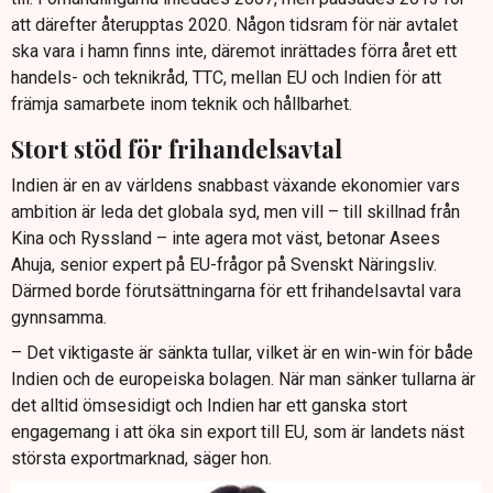
att därefter återupptas 2020. Någon tidsram för när avtalet
ska vara i hamn finns inte, däremot inrättades förra året ett
handels- och teknikråd, TTC, mellan EU och Indien för att
främja samarbete inom teknik och hållbarhet.
Stort stöd för frihandelsavtal
Indien är en av världens snabbast växande ekonomier vars
ambition är leda det globala syd, men vill – till skillnad från
Kina och Ryssland – inte agera mot väst, betonar Asees
Ahuja, senior expert på EU-frågor på Svenskt Näringsliv.
Därmed borde förutsättningarna för ett frihandelsavtal vara
gynnsamma.
– Det viktigaste är sänkta tullar, vilket är en win-win för både
Indien och de europeiska bolagen. När man sänker tullarna är
det alltid ömsesidigt och Indien har ett ganska stort
engagemang i att öka sin export till EU, som är landets näst
största exportmarknad, säger hon.