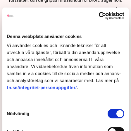
fortsätter, kan de gripas misstänkta för brott, säger hon.
Samtidigt menar Anna-Lena Mann att polisens uppgift
är att vara opartisk, att följa lagstiftningen och att
navigera i den juridiska och moraliska komplexiteten i
frågan.
Denna webbplats använder cookies
Rätten har sina gränser
Vi använder cookies och liknande tekniker för att
En sådan aspekt är att Grimsås mosse räknas juridiskt
utveckla våra tjänster, förbättra din användarupplevelse
som natur- och våtmark, inte som ett inhägnat
och anpassa innehållet och annonserna till våra
industriområde. Det innebär att allemansrätten i
användare. Vi vidarebefordrar även information som
grunden gäller på platsen. Men den rätten har sina
samlas in via cookies till de sociala medier och annons-
gränser.
och analysföretag som vi samarbetar med. Läs mer på
tn.se/integritet-personuppgifter/
.
– Demonstrationsrätten är grundlagsskyddad även på
Grimsås mosse, men den ger inte rätt att blockera
maskiner, sabotera utrustning eller förstöra
Samtyckesval
ekonomiska värden, säger Anna-Lena Mann.
Nödvändig
Ogräsfröspridningen och de igengrävda dikena kan
utredas som skadegörelse eller sabotage. Men för att