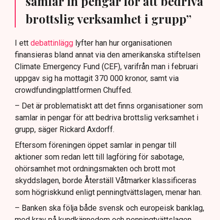
samlar in pengar för att bedriva
brottslig verksamhet i grupp”
I ett
debattinlägg
lyfter han hur organisationen
finansieras bland annat via den amerikanska stiftelsen
Climate Emergency Fund (CEF), varifrån man i februari
uppgav sig ha mottagit 370 000 kronor, samt via
crowdfundingplattformen Chuffed.
– Det är problematiskt att det finns organisationer som
samlar in pengar för att bedriva brottslig verksamhet i
grupp, säger Rickard Axdorff.
Eftersom föreningen öppet samlar in pengar till
aktioner som redan lett till lagföring för sabotage,
ohörsamhet mot ordningsmakten och brott mot
skyddslagen, borde Återställ Våtmarker klassificeras
som högriskkund enligt penningtvättslagen, menar han.
– Banken ska följa både svensk och europeisk banklag,
med krav på kundkännedom och penningtvättslagen.