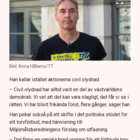
Bild: Anna Hållams/TT
Han kallar istället aktionerna civil olydnad.
– Civil olydnad har alltid varit en del av västvärldens
demokrati. Vi vet att det kan vara olagligt, det får vi se i
rätten. Vi har blivit frikända förut, flera gånger, säger han.
Han pekar också på ett skifte i det politiska stödet för
ett torvförbud, med hänvisning till
Miljömålsberedningens förslag om utfasning.
– Det finns en ganska bred opinion för att förbjuda torv