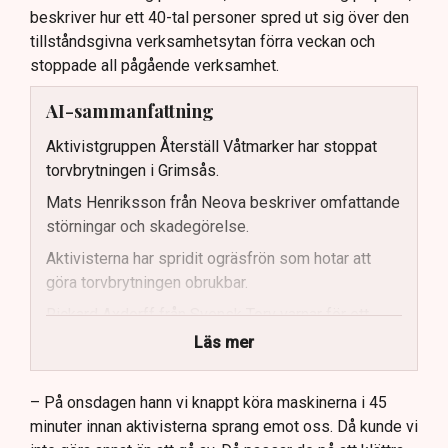
beskriver hur ett 40-tal personer spred ut sig över den
tillståndsgivna verksamhetsytan förra veckan och
stoppade all pågående verksamhet.
AI-sammanfattning
Aktivistgruppen Återställ Våtmarker har stoppat
torvbrytningen i Grimsås.
Mats Henriksson från Neova beskriver omfattande
störningar och skadegörelse.
Aktivisterna har spridit ogräsfrön som hotar att
göra torvbrytningen obrukbar.
Rickard Axdorff från Svensk Torv varnar för ett
stort ekonomiskt sabotage.
Läs mer
Dialogpolisen på plats står maktlös inför
aktivisternas handlingar.
– På onsdagen hann vi knappt köra maskinerna i 45
minuter innan aktivisterna sprang emot oss. Då kunde vi
Frågor kvarstår om finansiering av illegal aktivism.