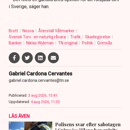
i Sverige, säger han.
Brott
Neova
Återställ Våtmarker
Svensk Torv : en naturlig råvara
Trafik
Skadegörelse
Banker
Niklas Wykman
TN original
Politik
Grimsås
Gabriel Cardona Cervantes
gabriel.cardona.cervantes@tn.se
Publicerad:
3 aug 2026, 15:41
Uppdaterad:
4 aug 2026, 11:33
LÄS ÄVEN
Polisens svar efter sabotagen