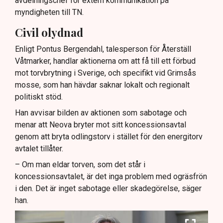
avdelningschef för extern kommunikation på
myndigheten till TN.
Civil olydnad
Enligt Pontus Bergendahl, talesperson för Återställ
Våtmarker, handlar aktionerna om att få till ett förbud
mot torvbrytning i Sverige, och specifikt vid Grimsås
mosse, som han hävdar saknar lokalt och regionalt
politiskt stöd.
Han avvisar bilden av aktionen som sabotage och
menar att Neova bryter mot sitt koncessionsavtal
genom att bryta odlingstorv i stället för den energitorv
avtalet tillåter.
– Om man eldar torven, som det står i
koncessionsavtalet, är det inga problem med ogräsfrön
i den. Det är inget sabotage eller skadegörelse, säger
han.