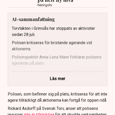
Näringsliv
AI-sammanfattning
Torvtäkten i Grimsås har stoppats av aktivister
sedan 28 juli.
Polisen kritiseras för bristande agerande vid
aktionerna.
Polisinspektör Anna-Lena Mann förklarar polisens
agerande på plats.
40 personer misstänks med cirka 120
brottsmisstankar kopplade.
Läs mer
Polisen använder drönare och uniformerad polis
för att dokumentera bevis.
Polisen, som befinner sig på plats, kritiseras för att inte
agera tillräckligt då aktionerna kan fortgå för öppen ridå.
Samtidigt är polisarbetet komplext när det gäller
att navigera juridiska rättigheter och gränser.
Rickard Axdorff på Svensk Torv, anser att polisens
resurser
inte är tillräckliga
för att skydda verksamheten