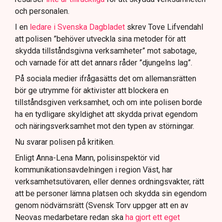
och personalen.
I en
ledare i Svenska Dagbladet
skrev Tove Lifvendahl
att polisen ”behöver utveckla sina metoder för att
skydda tillståndsgivna verksamheter” mot sabotage,
och varnade för att det annars råder ”djungelns lag”.
På sociala medier ifrågasätts det om allemansrätten
bör ge utrymme för aktivister att blockera en
tillståndsgiven verksamhet, och om inte polisen borde
ha en tydligare skyldighet att skydda privat egendom
och näringsverksamhet mot den typen av störningar.
Nu svarar polisen på kritiken.
Enligt Anna-Lena Mann, polisinspektör vid
kommunikationsavdelningen i region Väst, har
verksamhetsutövaren, eller dennes ordningsvakter, rätt
att be personer lämna platsen och skydda sin egendom
genom nödvärnsrätt (Svensk Torv uppger att en av
Neovas medarbetare redan ska
ha gjort ett eget