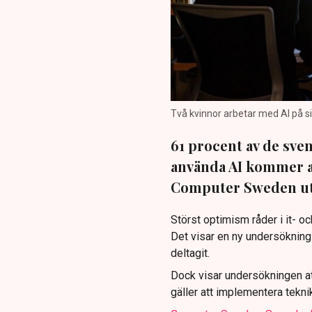
Två kvinnor arbetar med AI på si
61 procent av de sven
använda AI kommer at
Computer Sweden uti
Störst optimism råder i it- o
Det visar en ny undersökning 
deltagit.
Dock visar undersökningen att
gäller att implementera tekn