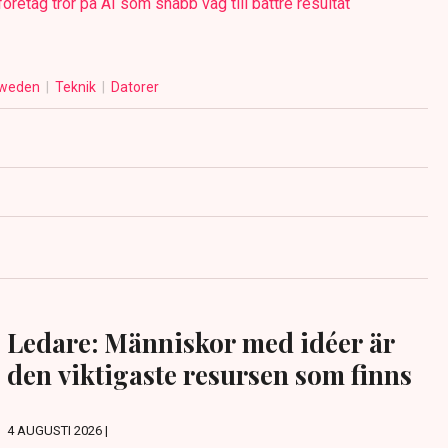
etag tror på AI som snabb väg till bättre resultat
Sweden
Teknik
Datorer
Ledare: Människor med idéer är
den viktigaste resursen som finns
4 AUGUSTI 2026 |