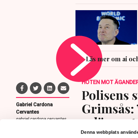
Läs mer om ai oc
HOTEN MOT ÄGANDE
Polisens s
Grimsås: 
Gabriel Cardona
Cervantes
avlägsnat
gabriel.cardona.cervantes
@tn.se
Denna webbplats använde
Publicerad:
6 aug 2026, 12:35