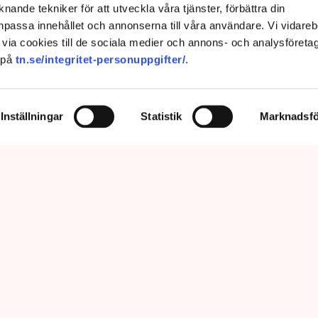
nande tekniker för att utveckla våra tjänster, förbättra din
passa innehållet och annonserna till våra användare. Vi vidareb
via cookies till de sociala medier och annons- och analysföreta
 på
tn.se/integritet-personuppgifter/
.
Inställningar
Statistik
Marknadsfö
prätthålla allmän ordning och säkerhet, vilket inkluderar att ingripa
m olaga intrång, förklarar Anna-Lena Mann, polisinspektör vid
region Väst. Bild: Privat, Mostphotos
sar kritiken om brist på agerande mot