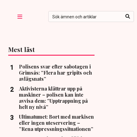
Mest läst
Polisens svar efter sabotagen i
Grimsås: ”Flera har gripits och
avlägsnats”
Aktivisterna klättrar upp på
maskiner – polisen kan inte
avvisa dem: ”Upptrappning på
helt ny nivå”
Ultimatumet: Bort med markisen
eller ingen uteservering –
”Rena utpressningssituationen”