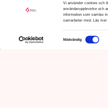
Vi använder cookies och lik
Uppdaterad:
7 aug 2026,
09:58
användarupplevelse och an
information som samlas in 
samarbetar med. Läs mer
Samtyckesval
Nödvändig
Det är polisens uppgift att up
mot pågående brottslighet so
kommunikationsavdelningen i 
Polisen tillbakavi