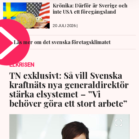
Krönika: Därför är Sverige och
inte USA ett föregångsland
20 JULI 2026 |
Läs mer om det svenska företagsklimatet
ELKRISEN
TN exklusivt: Så vill Svenska
kraftnäts nya generaldirektör
stärka elsystemet – ”Vi
behöver göra ett stort arbete”