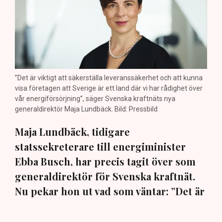
”Det är viktigt att säkerställa leveranssäkerhet och att kunna
visa företagen att Sverige är ett land där vi har rådighet över
vår energiförsörjning”, säger Svenska kraftnäts nya
generaldirektör Maja Lundbäck. Bild: Pressbild
Maja Lundbäck, tidigare
statssekreterare till energiminister
Ebba Busch, har precis tagit över som
generaldirektör för Svenska kraftnät.
Nu pekar hon ut vad som väntar: ”Det är
viktigt att vi kan matcha produktion och
konsumtion”, säger hon i en exklusiv