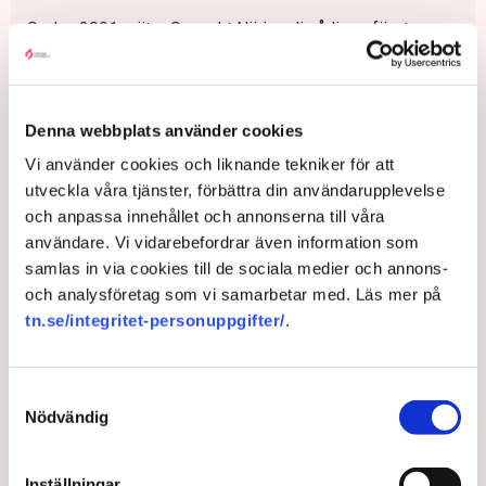
Sedan 2001 mäter Svenskt Näringsliv årligen företagens
upplevelse av företagsklimatet i den kommun som de är
verksamma i.
Undersökningen skickas till ungefär 70 000 företag som
Denna webbplats använder cookies
svarar på ett tjugotal frågor. I år svarade 32 124 företag
Vi använder cookies och liknande tekniker för att
på enkäten. Undersökningen är inriktad på faktorer som
utveckla våra tjänster, förbättra din användarupplevelse
kommunen kan påverka själv. Under försommaren
och anpassa innehållet och annonserna till våra
presenterades enkätresultaten och i början av hösten (i
användare. Vi vidarebefordrar även information som
år den 25 september) sammanställs en ranking av
samlas in via cookies till de sociala medier och annons-
landets 290 kommuner.
och analysföretag som vi samarbetar med. Läs mer på
Rankingen bygger till 2/3 på resultat från enkäten, och till
tn.se/integritet-personuppgifter/
.
1/3 på statistikfaktorer från SCB och UC. På hemsidan
www.foretagsklimat.se är det möjligt att fördjupa sig i
enskilda kommuner och jämföra med andra kommuner,
Samtyckesval
samt ta del av mer information om undersökningen.
Nödvändig
Inställningar