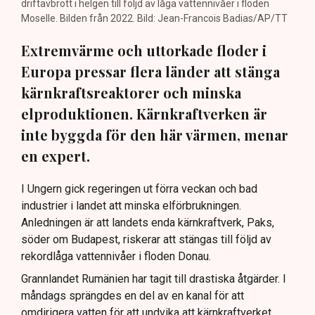
driftavbrott i helgen till följd av låga vattennivåer i floden
Moselle. Bilden från 2022. Bild: Jean-Francois Badias/AP/TT
Extremvärme och uttorkade floder i
Europa pressar flera länder att stänga
kärnkraftsreaktorer och minska
elproduktionen. Kärnkraftverken är
inte byggda för den här värmen, menar
en expert.
I Ungern gick regeringen ut förra veckan och bad
industrier i landet att minska elförbrukningen.
Anledningen är att landets enda kärnkraftverk, Paks,
söder om Budapest, riskerar att stängas till följd av
rekordlåga vattennivåer i floden Donau.
Grannlandet Rumänien har tagit till drastiska åtgärder. I
måndags sprängdes en del av en kanal för att
omdirigera vatten för att undvika att kärnkraftverket