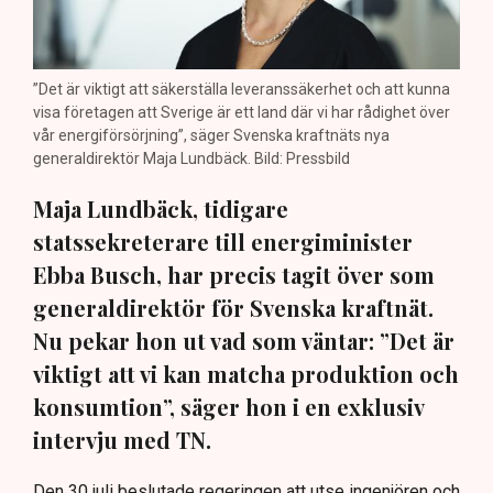
”Det är viktigt att säkerställa leveranssäkerhet och att kunna
visa företagen att Sverige är ett land där vi har rådighet över
vår energiförsörjning”, säger Svenska kraftnäts nya
generaldirektör Maja Lundbäck. Bild: Pressbild
Maja Lundbäck, tidigare
statssekreterare till energiminister
Ebba Busch, har precis tagit över som
generaldirektör för Svenska kraftnät.
Nu pekar hon ut vad som väntar: ”Det är
viktigt att vi kan matcha produktion och
konsumtion”, säger hon i en exklusiv
intervju med TN.
Den 30 juli beslutade regeringen att utse ingenjören och