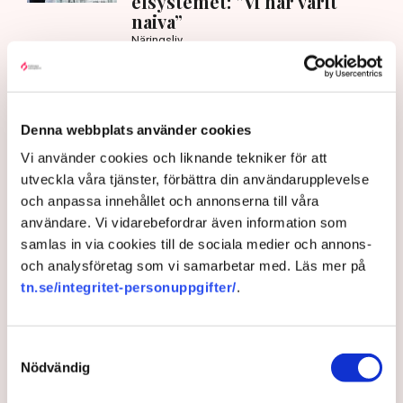
elsystemet: ”Vi har varit
naiva”
Näringsliv
Vad kan Svenska kraftnät göra för att skapa
förutsättningar för näringslivet?
– Det är väldigt viktigt att tydliggöra hur vi kan
Denna webbplats använder cookies
expandera och möta industrins behov av el. Jag ser det
Vi använder cookies och liknande tekniker för att
som en grundläggande förutsättning för vår
utveckla våra tjänster, förbättra din användarupplevelse
konkurrenskraft och då är det viktigt att säkerställa
och anpassa innehållet och annonserna till våra
leveranssäkerhet och att kunna visa företagen att
användare. Vi vidarebefordrar även information som
Sverige är ett land där vi har rådighet över vår
samlas in via cookies till de sociala medier och annons-
energiförsörjning och att vi kommer att stå stadiga
och analysföretag som vi samarbetar med. Läs mer på
oavsett vad som händer i omvärlden.
tn.se/integritet-personuppgifter/
.
Svenska kraftnät är så kallad systemansvarig för
överföringssystemet vilket innebär att de planerar,
Samtyckesval
leder och driftar det svenska elsystemet och ser till att
Nödvändig
det fungerar dygnet runt, årets alla timmar. I elsystemet
behöver nämligen exakt balans mellan produktion och