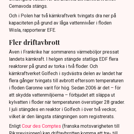
Cernavoda stängs.
Och i Polen har två kärnkraftverk tvingats dra ner på
kapaciteten på grund av låga vattennivåer i floden
Wisla, rapporterar EFE.
Fler driftavbrott
Även i Frankrike har sommarens värmeböljor pressat
landets kärnkraft. I helgen stängde statliga EDF flera
reaktorer på grund av torka i två floder. Och
kärnkraftverket Golfech i sydvästra delen av landet har
flera gånger tvingats till avbrott eftersom temperaturen
i floden Garonne varit för hög. Sedan 2006 är det – för
att skydda vattenmiljöerna – förbjudet att släppa ut
kylvatten i floder när temperaturen överstiger 28 grader.
I juli stängdes en reaktor i Golfech i över två veckor,
vilket är den längsta stängningen som registrerats.
Enligt
Cour des Comptes
(franska motsvarigheten till
Riksrevisionen) kan driftavbrotten komma att tre- till