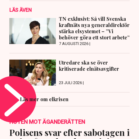
LÄS ÄVEN
TN exklusivt: Så vill Svenska
kraftnäts nya generaldirektör
stärka elsystemet – ”Vi
behöver göra ett stort arbete”
7 AUGUSTI 2026 |
Utredare ska se över
kritiserade elnätsavgifter
23 JULI 2026 |
Läs mer om elkrisen
HOTEN MOT ÄGANDERÄTTEN
Polisens svar efter sabotagen i