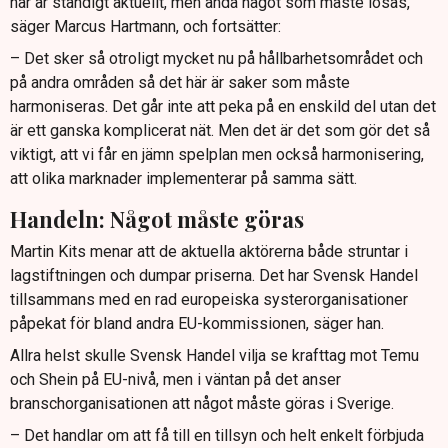
här är ständigt aktuellt, men ändå något som måste lösas,
säger Marcus Hartmann, och fortsätter:
– Det sker så otroligt mycket nu på hållbarhetsområdet och
på andra områden så det här är saker som måste
harmoniseras. Det går inte att peka på en enskild del utan det
är ett ganska komplicerat nät. Men det är det som gör det så
viktigt, att vi får en jämn spelplan men också harmonisering,
att olika marknader implementerar på samma sätt.
Handeln: Något måste göras
Martin Kits menar att de aktuella aktörerna både struntar i
lagstiftningen och dumpar priserna. Det har Svensk Handel
tillsammans med en rad europeiska systerorganisationer
påpekat för bland andra EU-kommissionen, säger han.
Allra helst skulle Svensk Handel vilja se krafttag mot Temu
och Shein på EU-nivå, men i väntan på det anser
branschorganisationen att något måste göras i Sverige.
– Det handlar om att få till en tillsyn och helt enkelt förbjuda