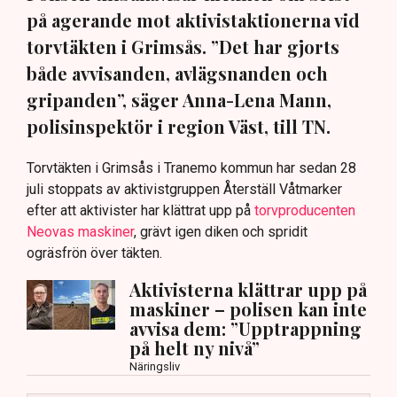
på agerande mot aktivistaktionerna vid
torvtäkten i Grimsås. ”Det har gjorts
både avvisanden, avlägsnanden och
gripanden”, säger Anna-Lena Mann,
polisinspektör i region Väst, till TN.
Torvtäkten i Grimsås i Tranemo kommun har sedan 28
juli stoppats av aktivistgruppen Återställ Våtmarker
efter att aktivister har klättrat upp på
torvproducenten
Neovas maskiner
, grävt igen diken och spridit
ogräsfrön över täkten.
Aktivisterna klättrar upp på
maskiner – polisen kan inte
avvisa dem: ”Upptrappning
på helt ny nivå”
Näringsliv