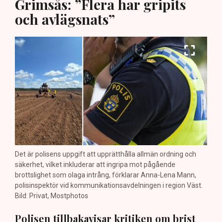
Grimsås: ”Flera har gripits
och avlägsnats”
Det är polisens uppgift att upprätthålla allmän ordning och
säkerhet, vilket inkluderar att ingripa mot pågående
brottslighet som olaga intrång, förklarar Anna-Lena Mann,
polisinspektör vid kommunikationsavdelningen i region Väst.
Bild: Privat, Mostphotos
Polisen tillbakavisar kritiken om brist