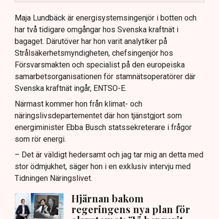
Nya utlandsförbindelser ska analyseras noggrant.
Maja Lundbäck är energisystemsingenjör i botten och
har två tidigare omgångar hos Svenska kraftnät i
bagaget. Därutöver har hon varit analytiker på
Strålsäkerhetsmyndigheten, chefsingenjör hos
Försvarsmakten och specialist på den europeiska
samarbetsorganisationen för stamnätsoperatörer där
Svenska kraftnät ingår, ENTSO-E.
Närmast kommer hon från klimat- och
näringslivsdepartementet där hon tjänstgjort som
energiminister Ebba Busch statssekreterare i frågor
som rör energi.
– Det är väldigt hedersamt och jag tar mig an detta med
stor ödmjukhet, säger hon i en exklusiv intervju med
Tidningen Näringslivet.
Hjärnan bakom
regeringens nya plan för