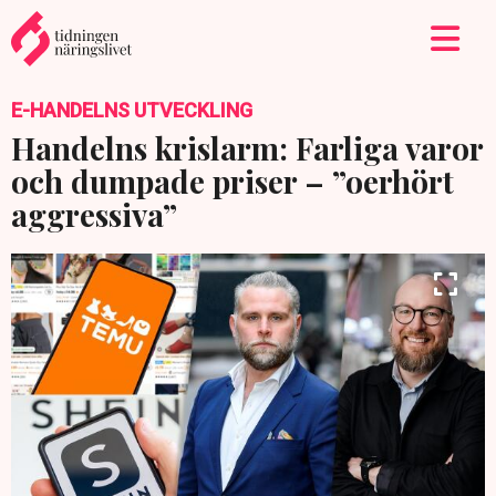
E-HANDELNS UTVECKLING
Handelns krislarm: Farliga varor
och dumpade priser – ”oerhört
aggressiva”