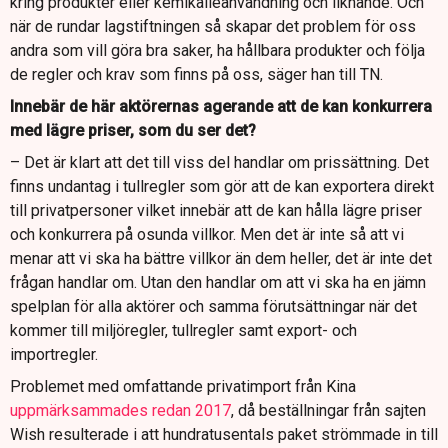
kring produkter eller kemikalieanvändning och liknande. Och
när de rundar lagstiftningen så skapar det problem för oss
andra som vill göra bra saker, ha hållbara produkter och följa
de regler och krav som finns på oss, säger han till TN.
Innebär de här aktörernas agerande att de kan konkurrera
med lägre priser, som du ser det?
– Det är klart att det till viss del handlar om prissättning. Det
finns undantag i tullregler som gör att de kan exportera direkt
till privatpersoner vilket innebär att de kan hålla lägre priser
och konkurrera på osunda villkor. Men det är inte så att vi
menar att vi ska ha bättre villkor än dem heller, det är inte det
frågan handlar om. Utan den handlar om att vi ska ha en jämn
spelplan för alla aktörer och samma förutsättningar när det
kommer till miljöregler, tullregler samt export- och
importregler.
Problemet med omfattande privatimport från Kina
uppmärksammades redan 2017
, då beställningar från sajten
Wish resulterade i att hundratusentals paket strömmade in till