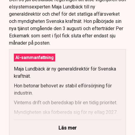
elsystemsexperten Maja Lundbäck till ny
generaldirektör och chef för det statliga affärsverket
och myndigheten Svenska kraftnät. Hon påbörjade sin
nya tjänst omgående den 3 augusti och efterträder Per
Eckemark som sent i fjol fick sluta efter endast sju
månader på posten.
AI-sammanfattning
Maja Lundbäck är ny generaldirektör för Svenska
kraftnät.
Hon betonar behovet av stabil elförsörjning för
industrin.
Vinterns drift och beredskap blir en tidig prioritet.
Myndigheten ska förbereda sig för ny ellag 2027.
Maja Lundbäck vill se en mer proaktiv
Läs mer
systemoperatör.