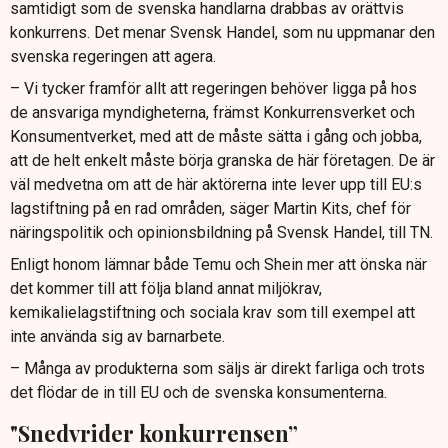
samtidigt som de svenska handlarna drabbas av orättvis
konkurrens. Det menar Svensk Handel, som nu uppmanar den
svenska regeringen att agera.
– Vi tycker framför allt att regeringen behöver ligga på hos
de ansvariga myndigheterna, främst Konkurrensverket och
Konsumentverket, med att de måste sätta i gång och jobba,
att de helt enkelt måste börja granska de här företagen. De är
väl medvetna om att de här aktörerna inte lever upp till EU:s
lagstiftning på en rad områden, säger Martin Kits, chef för
näringspolitik och opinionsbildning på Svensk Handel, till TN.
Enligt honom lämnar både Temu och Shein mer att önska när
det kommer till att följa bland annat miljökrav,
kemikalielagstiftning och sociala krav som till exempel att
inte använda sig av barnarbete.
– Många av produkterna som säljs är direkt farliga och trots
det flödar de in till EU och de svenska konsumenterna.
"Snedvrider konkurrensen”