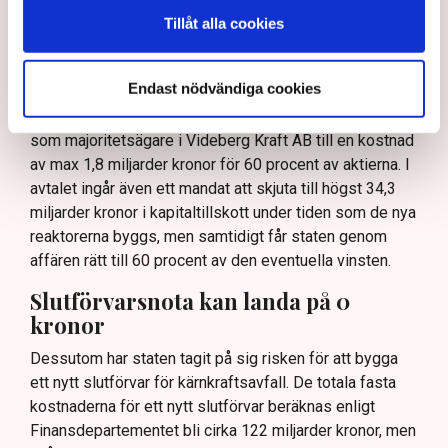
upp.
Tillåt alla cookies
Nu är vi alltså uppe i totalt 880 miljarder kronor, varav
440 miljarder avser lån och 400 miljarder uppges vara
en väl tilltagen ram.
Endast nödvändiga cookies
I tillägg till det blev det nyligen känt att staten går in
som majoritetsägare i Videberg Kraft AB till en kostnad
av max 1,8 miljarder kronor för 60 procent av aktierna. I
avtalet ingår även ett mandat att skjuta till högst 34,3
miljarder kronor i kapitaltillskott under tiden som de nya
reaktorerna byggs, men samtidigt får staten genom
affären rätt till 60 procent av den eventuella vinsten.
Slutförvarsnota kan landa på 0
kronor
Dessutom har staten tagit på sig risken för att bygga
ett nytt slutförvar för kärnkraftsavfall. De totala fasta
kostnaderna för ett nytt slutförvar beräknas enligt
Finansdepartementet bli cirka 122 miljarder kronor, men