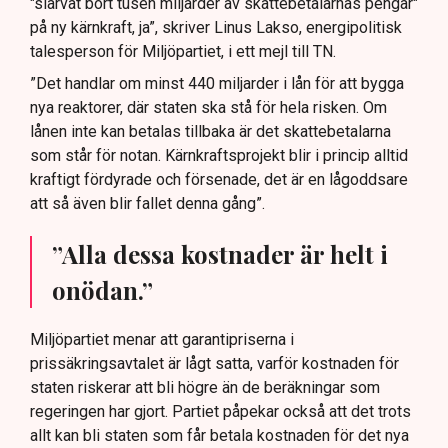
"slarvat bort tusen miljarder av skattebetalarnas pengar"
på ny kärnkraft, ja”, skriver Linus Lakso, energipolitisk
talesperson för Miljöpartiet, i ett mejl till TN.
”Det handlar om minst 440 miljarder i lån för att bygga
nya reaktorer, där staten ska stå för hela risken. Om
lånen inte kan betalas tillbaka är det skattebetalarna
som står för notan. Kärnkraftsprojekt blir i princip alltid
kraftigt fördyrade och försenade, det är en lågoddsare
att så även blir fallet denna gång”.
”Alla dessa kostnader är helt i
onödan.”
Miljöpartiet menar att garantipriserna i
prissäkringsavtalet är lågt satta, varför kostnaden för
staten riskerar att bli högre än de beräkningar som
regeringen har gjort. Partiet påpekar också att det trots
allt kan bli staten som får betala kostnaden för det nya