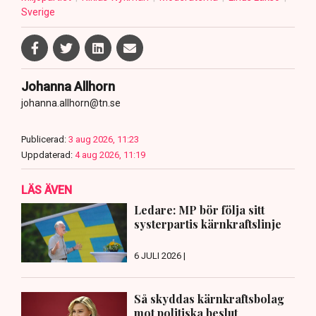
Sverige
Johanna Allhorn
johanna.allhorn@tn.se
Publicerad:
3 aug 2026, 11:23
Uppdaterad:
4 aug 2026, 11:19
LÄS ÄVEN
Ledare: MP bör följa sitt
systerpartis kärnkraftslinje
6 JULI 2026 |
Så skyddas kärnkraftsbolag
mot politiska beslut