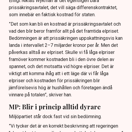
Enligt Niklas Wykman är det egentligen bara
prissäkringsavtalet, det vill säga differenskontraktet,
som innebär en faktisk kostnad för staten.
”Det som kan bli en kostnad är prissäkringsavtalet och
vad den blir beror framför allt på det framtida elpriset.
Bedömningen är att prissäkringen uppskattningsvis kan
landa i intervallet 2–7 miljarder kronor per år. Men det
påverkas alltså av elpriset. Skulle vi få låga elpriser
framöver kommer kostnaden bli i den övre delen av
spannet, och det motsatta vid högre elpriser. Det är
viktigt att komma ihåg att i ett läge där vi får låga
elpriser och kostnaden för prissäkringen blir
jämförelsevis hög är hushållen och företagen ändå
vinnare på totalen”, skriver han.
MP: Blir i princip alltid dyrare
Miljöpartiet står dock fast vid sin bedömning.
”Vi tycker det är en korrekt beskrivning att regeringen