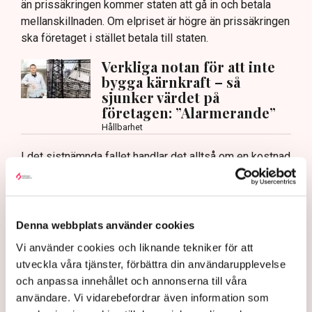
än prissäkringen kommer staten att gå in och betala
mellanskillnaden. Om elpriset är högre än prissäkringen
ska företaget i stället betala till staten.
Verkliga notan för att inte
bygga kärnkraft – så
sjunker värdet på
företagen: ”Alarmerande”
Hållbarhet
I det sistnämnda fallet handlar det alltså om en kostnad
och inte ett lån, men enligt Sekretariatet för finansiering
av ny kärnkraft är summan väldigt högt räknad. Det är
förstås svårt att säga vad elen kommer att kosta om
50–100 år, men enligt Finansdepartementets ”bästa
Denna webbplats använder cookies
uppskattning” kommer ersättningen från staten till
Vi använder cookies och liknande tekniker för att
bolagen att landa någonstans mellan 2 och 7 miljarder
utveckla våra tjänster, förbättra din användarupplevelse
om året. Om det skulle bli 7 miljarder om året i de 40 år
och anpassa innehållet och annonserna till våra
som modellen är tänkt att gälla skulle notan landa på
användare. Vi vidarebefordrar även information som
280 miljarder.