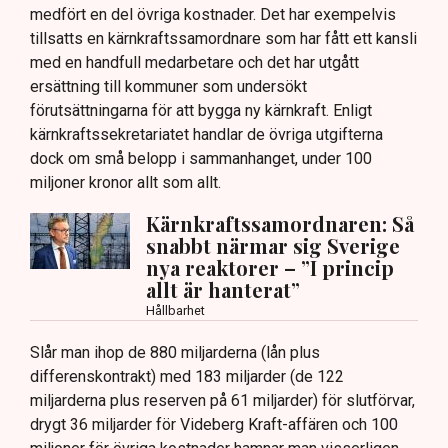
medfört en del övriga kostnader. Det har exempelvis
tillsatts en kärnkraftssamordnare som har fått ett kansli
med en handfull medarbetare och det har utgått
ersättning till kommuner som undersökt
förutsättningarna för att bygga ny kärnkraft. Enligt
kärnkraftssekretariatet handlar de övriga utgifterna
dock om små belopp i sammanhanget, under 100
miljoner kronor allt som allt.
Kärnkraftssamordnaren: Så
snabbt närmar sig Sverige
nya reaktorer – ”I princip
allt är hanterat”
Hållbarhet
Slår man ihop de 880 miljarderna (lån plus
differenskontrakt) med 183 miljarder (de 122
miljarderna plus reserven på 61 miljarder) för slutförvar,
drygt 36 miljarder för Videberg Kraft-affären och 100