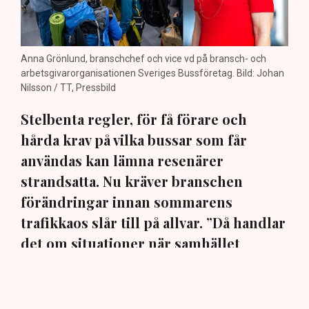
Anna Grönlund, branschchef och vice vd på bransch- och
arbetsgivarorganisationen Sveriges Bussföretag. Bild: Johan
Nilsson / TT, Pressbild
Stelbenta regler, för få förare och
hårda krav på vilka bussar som får
användas kan lämna resenärer
strandsatta. Nu kräver branschen
förändringar innan sommarens
trafikkaos slår till på allvar. ”Då handlar
det om situationer när samhället
verkligen behöver hjälp”, säger Anna
Grönlund på Sveriges Bussföretag till
TN.