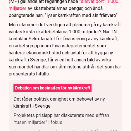
(MP) gällande att regeringen hade
”slarvat bort” 1 000
miljarder
av skattebetalarnas pengar, och ändå,
poängterade han, ”lyser kärnkraften med sin frånvaro”.
Men stämmer det verkligen att planerna på ny kärnkraft
väntas kosta skattebetalarna 1 000 miljarder? När TN
kontaktar Sekretariatet för finansiering av ny kärnkraft,
en arbetsgrupp inom Finansdepartementet som
hanterar ekonomiskt stöd och avtal för att bygga ny
kärnkraft i Sverige, får vi en helt annan bild av vilka
summor det handlar om, åtminstone utifrån det som har
presenterats hittills.
Debatten om kostnaden för ny kärnkraft
Det råder politisk oenighet om behovet av ny
kärnkraft i Sverige.
Projektets prislapp har diskuterats med siffran
”tusen miljarder” i fokus.