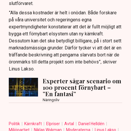
slutförvaret.
”Alla dessa kostnader är helt i onödan. Både forskare
på våra universitet och regeringens egna
expertmyndigheter konstaterar att det är fullt möjligt att
bygga ett förnybart elsystem utan ny kärnkraft.
Dessutom kan det ske betydligt billigare, på i stort sett
marknadsmässiga grunder. Därför tycker vi att det är en
träffande beskrivning att pengarna slarvats bort när de
öronmärks till detta projekt som inte behövs”, skriver
Linus Lakso.
Experter sågar scenario om
100 procent förnybart –
”En fantasi”
Näringsliv
Politik
Kärnkraft
Elpriser
Avtal
Daniel Helldén
Miljöpartiet
Niklas Wykman
Moderaterna
Linus Lakso