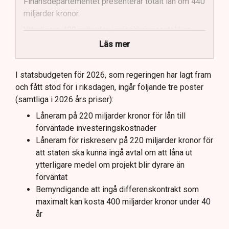
Finansdepartementet presenterar totalt lån om 440
miljarder kronor.
Ytterligare 400 miljarder i prissäkringsavtal kan
påverka statens kostnader.
Läs mer
Totala uppskattade kostnader inkluderar bland
annat möjliga kostnader för slutförvar.
I statsbudgeten för 2026, som regeringen har lagt fram
och fått stöd för i riksdagen, ingår följande tre poster
Regeringen och Miljöpartiet har olika syn på
(samtliga i 2026 års priser):
investeringens nödvändighet.
Låneram på 220 miljarder kronor för lån till
förväntade investeringskostnader
Låneram för riskreserv på 220 miljarder kronor för
att staten ska kunna ingå avtal om att låna ut
ytterligare medel om projekt blir dyrare än
förväntat
Bemyndigande att ingå differenskontrakt som
maximalt kan kosta 400 miljarder kronor under 40
år