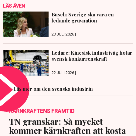
LÄS ÄVEN
Busch: Sverige ska vara en
ledande gruvnation
23 JULI 2026 |
Ledare: Kinesisk industrivåg hotar
svensk konkurrenskraft
22 JULI 2026 |
Läs mer om den svenska industrin
KÄRNKRAFTENS FRAMTID
TN granskar: Så mycket
kommer kärnkraften att kosta