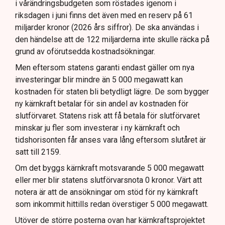
i vårändringsbudgeten som röstades igenom i
riksdagen i juni finns det även med en reserv på 61
miljarder kronor (2026 års siffror). De ska användas i
den händelse att de 122 miljarderna inte skulle räcka på
grund av oförutsedda kostnadsökningar.
Men eftersom statens garanti endast gäller om nya
investeringar blir mindre än 5 000 megawatt kan
kostnaden för staten bli betydligt lägre. De som bygger
ny kärnkraft betalar för sin andel av kostnaden för
slutförvaret. Statens risk att få betala för slutförvaret
minskar ju fler som investerar i ny kärnkraft och
tidshorisonten får anses vara lång eftersom slutåret är
satt till 2159.
Om det byggs kärnkraft motsvarande 5 000 megawatt
eller mer blir statens slutförvarsnota 0 kronor. Värt att
notera är att de ansökningar om stöd för ny kärnkraft
som inkommit hittills redan överstiger 5 000 megawatt.
Utöver de större posterna ovan har kärnkraftsprojektet