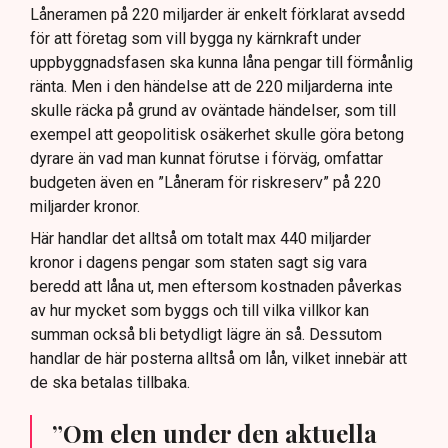
Låneramen på 220 miljarder är enkelt förklarat avsedd
för att företag som vill bygga ny kärnkraft under
uppbyggnadsfasen ska kunna låna pengar till förmånlig
ränta. Men i den händelse att de 220 miljarderna inte
skulle räcka på grund av oväntade händelser, som till
exempel att geopolitisk osäkerhet skulle göra betong
dyrare än vad man kunnat förutse i förväg, omfattar
budgeten även en ”Låneram för riskreserv” på 220
miljarder kronor.
Här handlar det alltså om totalt max 440 miljarder
kronor i dagens pengar som staten sagt sig vara
beredd att låna ut, men eftersom kostnaden påverkas
av hur mycket som byggs och till vilka villkor kan
summan också bli betydligt lägre än så. Dessutom
handlar de här posterna alltså om lån, vilket innebär att
de ska betalas tillbaka.
”Om elen under den aktuella